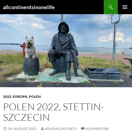
Zum
Suchen
allcontinentsinonelife
Inhalt
PRIMÄR
springen
MENÜ
2022
,
EUROPA
,
POLEN
POLEN 2022, STETTIN-
SZCZECIN
18. AUGUST 2022
KRUEMELM270671
KOMMENTAR