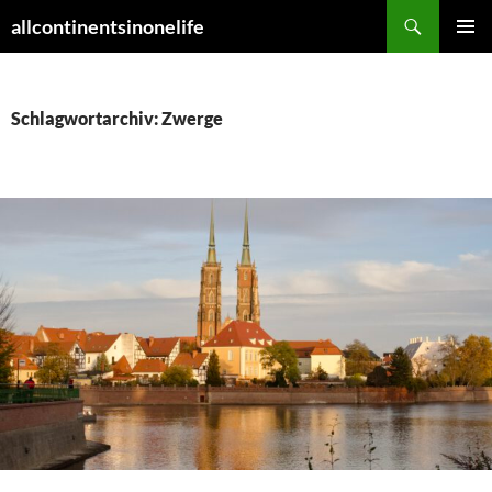
Zum
Suchen
allcontinentsinonelife
Inhalt
PRIMÄR
springen
MENÜ
Schlagwortarchiv: Zwerge