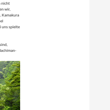
 nicht
n wir,
rt. Kamakura
el
i uns spielte
sind,
 Hachiman-