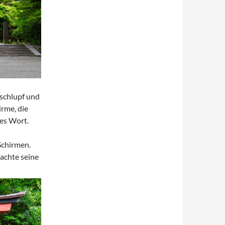
rschlupf und
rme, die
hes Wort.
Schirmen.
achte seine