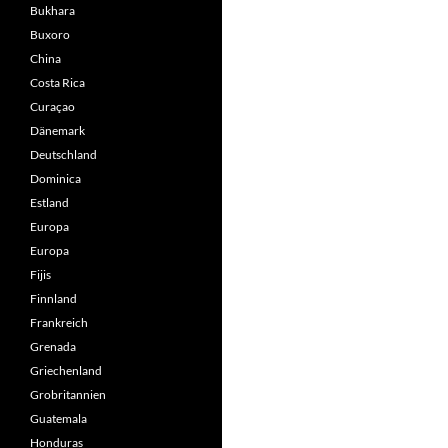
Bukhara
Buxoro
China
Costa Rica
Curaçao
Dänemark
Deutschland
Dominica
Estland
Europa
Europa
Fijis
Finnland
Frankreich
Grenada
Griechenland
Grobritannien
Guatemala
Honduras