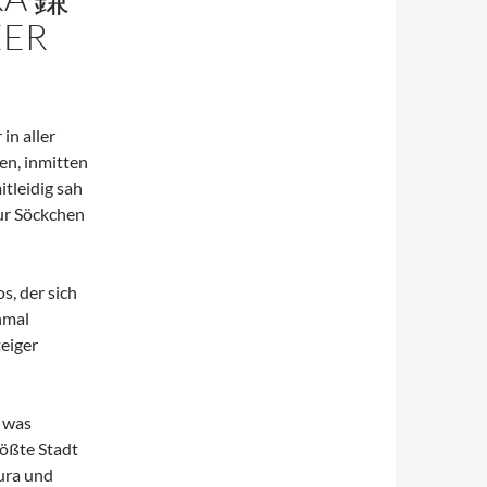
EER
in aller
en, inmitten
tleidig sah
nur Söckchen
s, der sich
hmal
teiger
 was
ößte Stadt
ura und