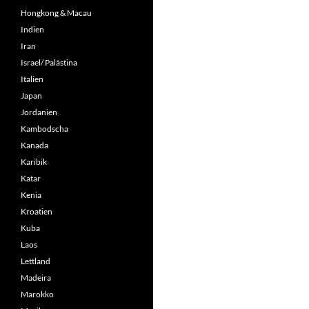
Hongkong & Macau
Indien
Iran
Israel/ Palästina
Italien
Japan
Jordanien
Kambodscha
Kanada
Karibik
Katar
Kenia
Kroatien
Kuba
Laos
Lettland
Madeira
Marokko