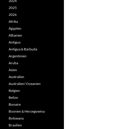
2024
2025
2026
Afrika
Ägypten
Albanien
Antigua
Antigua & Barbuda
Argentinien
Aruba
Asien
Australien
Australien/ Ozeanien
Belgien
Belize
Bonaire
Bosnien & Herzegowina
Botswana
Brasilien