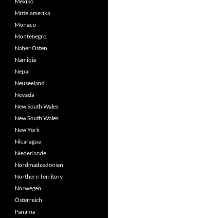
Mexiko
Mittelamerika
Monaco
Montenegro
Naher Osten
Namibia
Nepal
Neuseeland
Nevada
New South Wales
New South Wales
New York
Nicaragua
Niederlande
Nordmadzedonien
Northern Territory
Norwegen
Österreich
Panama