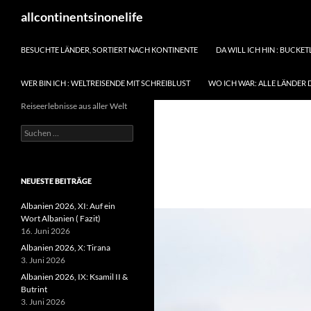
Zum
Suchen
allcontinentsinonelife
Inhalt
springen
BESUCHTE LÄNDER, SORTIERT NACH KONTINENTE
DA WILL ICH HIN : BUCKET
WER BIN ICH : WELTREISENDE MIT SCHREIBLUST
WO ICH WAR: ALLE LÄNDER 
Reiseerlebnisse aus aller Welt
Suchen
nach:
NEUESTE BEITRÄGE
Albanien 2026, XI: Auf ein
Wort Albanien ( Fazit)
16. Juni 2026
Albanien 2026, X: Tirana
3. Juni 2026
Albanien 2026, IX: Ksamil II &
Butrint
3. Juni 2026