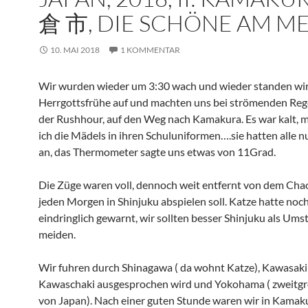
倉 市, DIE SCHÖNE AM M
10. MAI 2018
1 KOMMENTAR
Wir wurden wieder um 3:30 wach und wieder standen wir 
Herrgottsfrühe auf und machten uns bei strömenden Reg
der Rushhour, auf den Weg nach Kamakura. Es war kalt, mi
ich die Mädels in ihren Schuluniformen….sie hatten alle 
an, das Thermometer sagte uns etwas von 11Grad.
Die Züge waren voll, dennoch weit entfernt von dem Chao
jeden Morgen in Shinjuku abspielen soll. Katze hatte noc
eindringlich gewarnt, wir sollten besser Shinjuku als Ums
meiden.
Wir fuhren durch Shinagawa ( da wohnt Katze), Kawasaki
Kawaschaki ausgesprochen wird und Yokohama ( zweitgr
von Japan). Nach einer guten Stunde waren wir in Kamak