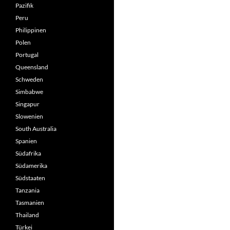
Pazifik
Peru
Philippinen
Polen
Portugal
Queensland
Schweden
Simbabwe
Singapur
Slowenien
South Australia
Spanien
Südafrika
Südamerika
Südstaaten
Tanzania
Tasmanien
Thailand
Türkei