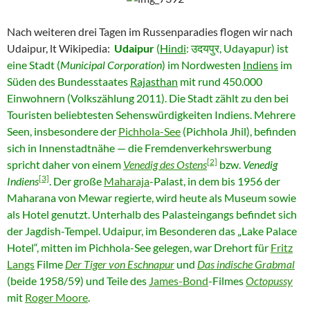
Nach weiteren drei Tagen im Russenparadies flogen wir nach
Udaipur, lt Wikipedia:
Udaipur
(
Hindi
:
उदयपुर
,
Udayapur
) ist
eine Stadt (
Municipal Corporation
) im Nordwesten
Indiens
im
Süden des Bundesstaates
Rajasthan
mit rund 450.000
Einwohnern (Volkszählung 2011). Die Stadt zählt zu den bei
Touristen beliebtesten Sehenswürdigkeiten Indiens. Mehrere
Seen, insbesondere der
Pichhola-See
(Pichhola Jhil), befinden
sich in Innenstadtnähe — die Fremdenverkehrswerbung
[2]
spricht daher von einem
Venedig des Ostens
bzw.
Venedig
[3]
Indiens
. Der große
Maharaja
-Palast, in dem bis 1956 der
Maharana von Mewar regierte, wird heute als Museum sowie
als Hotel genutzt. Unterhalb des Palasteingangs befindet sich
der Jagdish-Tempel. Udaipur, im Besonderen das „Lake Palace
Hotel“, mitten im Pichhola-See gelegen, war Drehort für
Fritz
Langs
Filme
Der Tiger von Eschnapur
und
Das indische Grabmal
(beide 1958/59) und Teile des
James-Bond
-Filmes
Octopussy
mit
Roger Moore
.