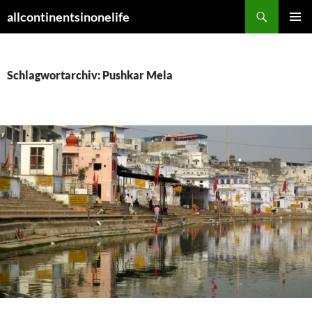
Zum
Suchen
allcontinentsinonelife
Inhalt
PRIMÄR
springen
MENÜ
Schlagwortarchiv: Pushkar Mela