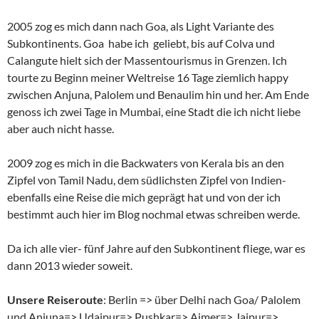
2005 zog es mich dann nach Goa, als Light Variante des
Subkontinents. Goa habe ich geliebt, bis auf Colva und
Calangute hielt sich der Massentourismus in Grenzen. Ich
tourte zu Beginn meiner Weltreise 16 Tage ziemlich happy
zwischen Anjuna, Palolem und Benaulim hin und her. Am Ende
genoss ich zwei Tage in Mumbai, eine Stadt die ich nicht liebe
aber auch nicht hasse.
2009 zog es mich in die Backwaters von Kerala bis an den
Zipfel von Tamil Nadu, dem südlichsten Zipfel von Indien-
ebenfalls eine Reise die mich geprägt hat und von der ich
bestimmt auch hier im Blog nochmal etwas schreiben werde.
Da ich alle vier- fünf Jahre auf den Subkontinent fliege, war es
dann 2013 wieder soweit.
Unsere Reiseroute
: Berlin => über Delhi nach Goa/ Palolem
und Anjuna=> Udaipur=> Pushkar=> Ajmer=> Jaipur=>