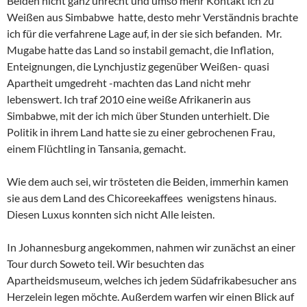
Beiden nicht ganz unrecht und umso mehr Kontakt ich zu
Weißen aus Simbabwe hatte, desto mehr Verständnis brachte
ich für die verfahrene Lage auf, in der sie sich befanden. Mr.
Mugabe hatte das Land so instabil gemacht, die Inflation,
Enteignungen, die Lynchjustiz gegenüber Weißen- quasi
Apartheit umgedreht -machten das Land nicht mehr
lebenswert. Ich traf 2010 eine weiße Afrikanerin aus
Simbabwe, mit der ich mich über Stunden unterhielt. Die
Politik in ihrem Land hatte sie zu einer gebrochenen Frau,
einem Flüchtling in Tansania, gemacht.
Wie dem auch sei, wir trösteten die Beiden, immerhin kamen
sie aus dem Land des Chicoreekaffees wenigstens hinaus.
Diesen Luxus konnten sich nicht Alle leisten.
In Johannesburg angekommen, nahmen wir zunächst an einer
Tour durch Soweto teil. Wir besuchten das
Apartheidsmuseum, welches ich jedem Südafrikabesucher ans
Herzelein legen möchte. Außerdem warfen wir einen Blick auf