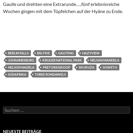
Gaulle und drehten eine Extrarunde…..fünf erlebnisreiche
Wochen gingen mit dem Tüpfelchen auf der Hyäne zu Ende.
BERLIN FALLS
BIG FIVE
GAUTENG
HAZYVIEW
JOHANNESBURG
KRUGER NATIONAL PARK
NELSAN MANDELA
NELSON NADELA
PRETORIUSKOOP
SKUKUZA
SOWETO
SÜDAFRIKA
THREE RONDAWELS
Suchen
nach:
NEUESTE BEITRÄGE