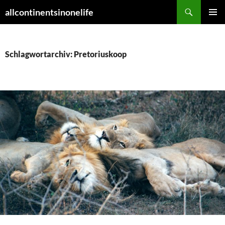
Zum
Suchen
allcontinentsinonelife
Inhalt
PRIMÄR
springen
MENÜ
Schlagwortarchiv: Pretoriuskoop