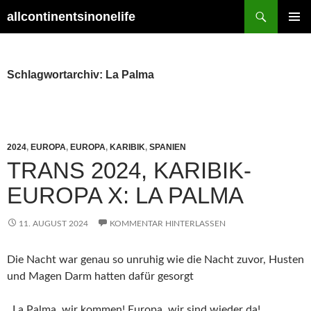
Zum
Suchen
allcontinentsinonelife
Inhalt
PRIMÄR
springen
MENÜ
Schlagwortarchiv: La Palma
2024
,
EUROPA
,
EUROPA
,
KARIBIK
,
SPANIEN
TRANS 2024, KARIBIK-
EUROPA X: LA PALMA
11. AUGUST 2024
KOMMENTAR HINTERLASSEN
Die Nacht war genau so unruhig wie die Nacht zuvor, Husten
und Magen Darm hatten dafür gesorgt
. La Palma, wir kommen! Europa, wir sind wieder da!