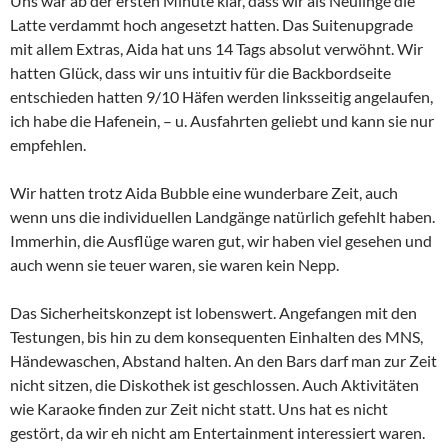
Uns war ab der ersten Minute klar, dass wir als Neulinge die
Latte verdammt hoch angesetzt hatten. Das Suitenupgrade
mit allem Extras, Aida hat uns 14 Tags absolut verwöhnt. Wir
hatten Glück, dass wir uns intuitiv für die Backbordseite
entschieden hatten 9/10 Häfen werden linksseitig angelaufen,
ich habe die Hafenein, – u. Ausfahrten geliebt und kann sie nur
empfehlen.
Wir hatten trotz Aida Bubble eine wunderbare Zeit, auch
wenn uns die individuellen Landgänge natürlich gefehlt haben.
Immerhin, die Ausflüge waren gut, wir haben viel gesehen und
auch wenn sie teuer waren, sie waren kein Nepp.
Das Sicherheitskonzept ist lobenswert. Angefangen mit den
Testungen, bis hin zu dem konsequenten Einhalten des MNS,
Händewaschen, Abstand halten. An den Bars darf man zur Zeit
nicht sitzen, die Diskothek ist geschlossen. Auch Aktivitäten
wie Karaoke finden zur Zeit nicht statt. Uns hat es nicht
gestört, da wir eh nicht am Entertainment interessiert waren.