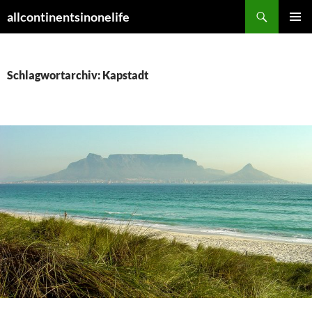
Zum
Suchen
allcontinentsinonelife
Inhalt
PRIMÄR
springen
MENÜ
Schlagwortarchiv: Kapstadt