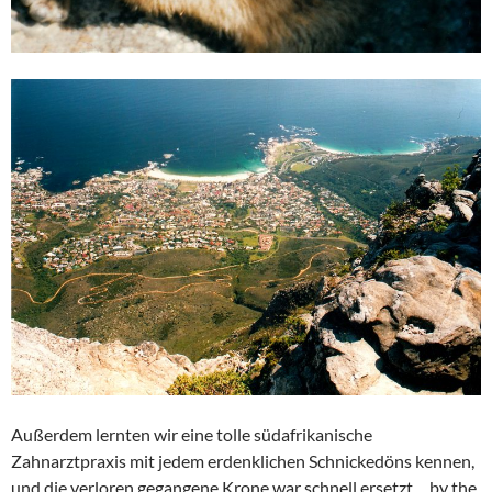
Außerdem lernten wir eine tolle südafrikanische
Zahnarztpraxis mit jedem erdenklichen Schnickedöns kennen,
und die verloren gegangene Krone war schnell ersetzt….by the