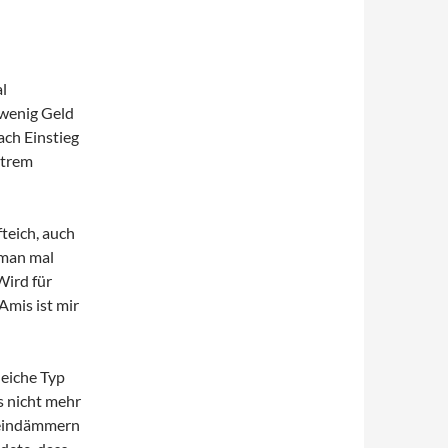
l
 wenig Geld
ach Einstieg
xtrem
fteich, auch
 man mal
Wird für
Amis ist mir
eiche Typ
s nicht mehr
 eindämmern