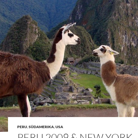
PERU
,
SÜDAMERIKA
,
USA
PERU 2009 & NEW YORK