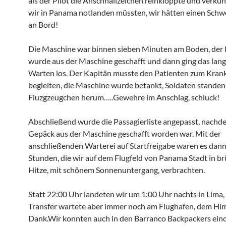
als der Pilot die Anschnallzeichen reinkloppte und verkün
wir in Panama notlanden müssten, wir hätten einen Sch
an Bord!
Die Maschine war binnen sieben Minuten am Boden, der
wurde aus der Maschine geschafft und dann ging das lang
Warten los. Der Kapitän musste den Patienten zum Kra
begleiten, die Maschine wurde betankt, Soldaten stande
Fluzgzeugchen herum…..Gewehre im Anschlag, schluck!
Abschließend wurde die Passagierliste angepasst, nachd
Gepäck aus der Maschine geschafft worden war. Mit der
anschließenden Warterei auf Startfreigabe waren es dann
Stunden, die wir auf dem Flugfeld von Panama Stadt in b
Hitze, mit schönem Sonnenuntergang, verbrachten.
Statt 22:00 Uhr landeten wir um 1:00 Uhr nachts in Lima,
Transfer wartete aber immer noch am Flughafen, dem Hi
Dank.Wir konnten auch in den Barranco Backpackers ein