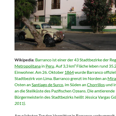
Wikipedia
:
Barranco ist einer der 43 Stadtbezirke der Re
Metropolitana
in
Peru
. Auf 3,3 km² Fläche leben rund 35.
Einwohner. Am 26. Oktober
1864
wurde Barranco offiziel
Stadtbezirk von Lima. Barranco grenzt im Norden an
Mira
Osten an
Santiago de Surco
, im Süden an
Chorrillos
und i
an die Steilküste des Pazifischen Ozeans. Die amtierende
Bürgermeisterin des Stadtbezirks heißt Jéssica Vargas 
2011)
.
Am nächsten Tag den Vormittag in Barranco verbummelt,