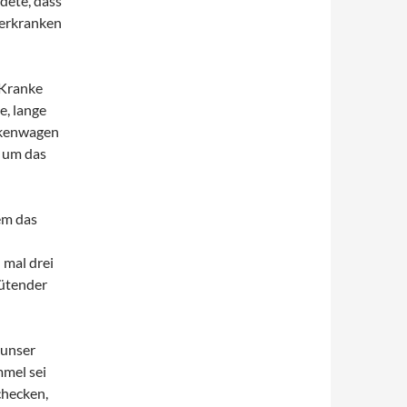
dete, dass
werkranken
 Kranke
e, lange
nkenwagen
n um das
em das
 mal drei
rütender
 unser
mmel sei
checken,