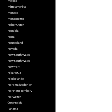
Mexiko
Mittelamerika
Monaco
Montenegro
Naher Osten
Namibia
Nepal
Neuseeland
Nevada
New South Wales
New South Wales
New York
Nicaragua
Niederlande
Nordmadzedonien
Northern Territory
Norwegen
Österreich
Panama