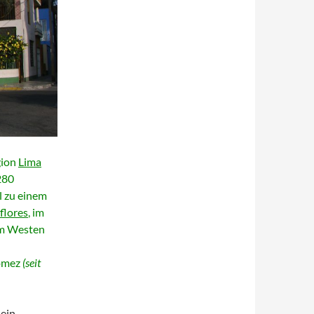
gion
Lima
280
l zu einem
flores
, im
m Westen
Gómez
(seit
 ein