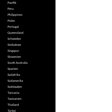
Pazifik
Peru
Philippinen
Polen
Portugal
Queensland
Schweden
Simbabwe
Singapur
Slowenien
South Australia
Spanien
Südafrika
Südamerika
Südstaaten
Tanzania
Tasmanien
Thailand
Türkei