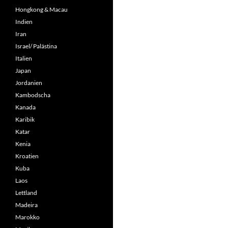
Hongkong & Macau
Indien
Iran
Israel/ Palästina
Italien
Japan
Jordanien
Kambodscha
Kanada
Karibik
Katar
Kenia
Kroatien
Kuba
Laos
Lettland
Madeira
Marokko