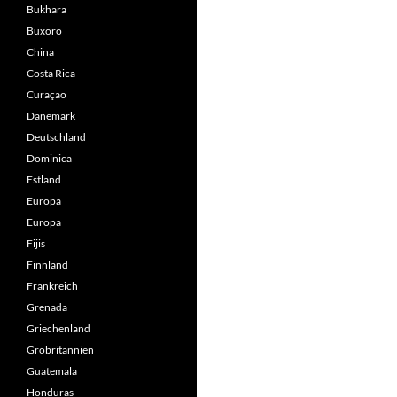
Bukhara
Buxoro
China
Costa Rica
Curaçao
Dänemark
Deutschland
Dominica
Estland
Europa
Europa
Fijis
Finnland
Frankreich
Grenada
Griechenland
Grobritannien
Guatemala
Honduras