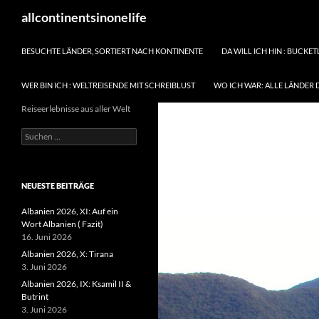
Zum
Suchen
allcontinentsinonelife
Inhalt
springen
BESUCHTE LÄNDER, SORTIERT NACH KONTINENTE
DA WILL ICH HIN : BUCKET
WER BIN ICH : WELTREISENDE MIT SCHREIBLUST
WO ICH WAR: ALLE LÄNDER 
Reiseerlebnisse aus aller Welt
Suchen
nach:
NEUESTE BEITRÄGE
Albanien 2026, XI: Auf ein
Wort Albanien ( Fazit)
16. Juni 2026
Albanien 2026, X: Tirana
3. Juni 2026
Albanien 2026, IX: Ksamil II &
Butrint
3. Juni 2026