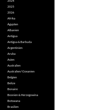
2024
2025
2026
Afrika
Ägypten
Albanien
Antigua
Antigua & Barbuda
Argentinien
Aruba
Asien
Australien
Australien/ Ozeanien
Belgien
Belize
Bonaire
Bosnien & Herzegowina
Botswana
Brasilien