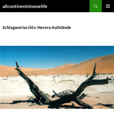
Zum
Suchen
allcontinentsinonelife
Inhalt
PRIMÄR
springen
MENÜ
Schlagwortarchiv: Herero Aufstände