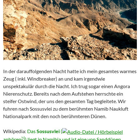
In der darauffolgenden Nacht hatte ich mein gesamtes warmes
Zeug ( inkl. Windbreaker) an und kam irgendwie
unspektakulär durch die Nacht. Ich trug sogar einen Angora
Nierenschutz. Bereits nach dem Aufstehen herrschte ein
steifer Ostwind, der uns den gesamten Tag begleitete. Wir
fuhren nach Sossusvlei zu dem berühmten Namib Naukluft
Nationalpark mit den noch berühmteren Dünen.
Wikipedia:
Das
Sossusvlei
(
?
/
i
anhören
) liegt in
Namibia
und ist eine von Sand
dünen