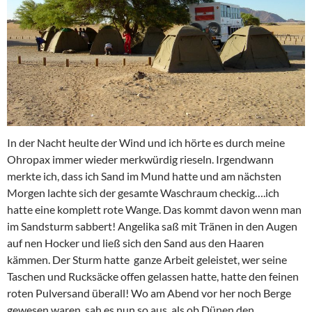
In der Nacht heulte der Wind und ich hörte es durch meine
Ohropax immer wieder merkwürdig rieseln. Irgendwann
merkte ich, dass ich Sand im Mund hatte und am nächsten
Morgen lachte sich der gesamte Waschraum checkig….ich
hatte eine komplett rote Wange. Das kommt davon wenn man
im Sandsturm sabbert! Angelika saß mit Tränen in den Augen
auf nen Hocker und ließ sich den Sand aus den Haaren
kämmen. Der Sturm hatte ganze Arbeit geleistet, wer seine
Taschen und Rucksäcke offen gelassen hatte, hatte den feinen
roten Pulversand überall! Wo am Abend vor her noch Berge
gewesen waren, sah es nun so aus, als ob Dünen den