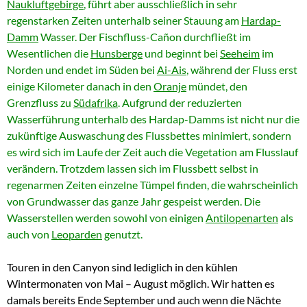
Naukluftgebirge
, führt aber ausschließlich in sehr
regenstarken Zeiten unterhalb seiner Stauung am
Hardap-
Damm
Wasser. Der Fischfluss-Cañon durchfließt im
Wesentlichen die
Hunsberge
und beginnt bei
Seeheim
im
Norden und endet im Süden bei
Ai-Ais
, während der Fluss erst
einige Kilometer danach in den
Oranje
mündet, den
Grenzfluss zu
Südafrika
. Aufgrund der reduzierten
Wasserführung unterhalb des Hardap-Damms ist nicht nur die
zukünftige Auswaschung des Flussbettes minimiert, sondern
es wird sich im Laufe der Zeit auch die Vegetation am Flusslauf
verändern. Trotzdem lassen sich im Flussbett selbst in
regenarmen Zeiten einzelne Tümpel finden, die wahrscheinlich
von Grundwasser das ganze Jahr gespeist werden. Die
Wasserstellen werden sowohl von einigen
Antilopenarten
als
auch von
Leoparden
genutzt.
Touren in den Canyon sind lediglich in den kühlen
Wintermonaten von Mai – August möglich. Wir hatten es
damals bereits Ende September und auch wenn die Nächte