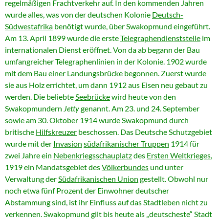
regelmäßigen Frachtverkehr auf. In den kommenden Jahren
wurde alles, was von der deutschen Kolonie
Deutsch-
Südwestafrika
benötigt wurde, über Swakopmund eingeführt.
Am 13. April 1899 wurde die erste
Telegraphendienststelle
im
internationalen Dienst eröffnet. Von da ab begann der Bau
umfangreicher Telegraphenlinien in der Kolonie. 1902 wurde
mit dem Bau einer Landungsbrücke begonnen. Zuerst wurde
sie aus Holz errichtet, um dann 1912 aus Eisen neu gebaut zu
werden. Die beliebte
Seebrücke
wird heute von den
Swakopmundern
Jetty
genannt. Am 23. und 24. September
sowie am 30. Oktober 1914 wurde Swakopmund durch
britische
Hilfskreuzer
beschossen. Das Deutsche Schutzgebiet
wurde mit der
Invasion
südafrikanischer Truppen
1914 für
zwei Jahre ein
Nebenkriegsschauplatz
des
Ersten Weltkrieges
,
1919 ein Mandatsgebiet des
Völkerbundes
und unter
Verwaltung der
Südafrikanischen Union
gestellt. Obwohl nur
noch etwa fünf Prozent der Einwohner deutscher
Abstammung sind, ist ihr Einfluss auf das Stadtleben nicht zu
verkennen. Swakopmund gilt bis heute als „deutscheste“ Stadt