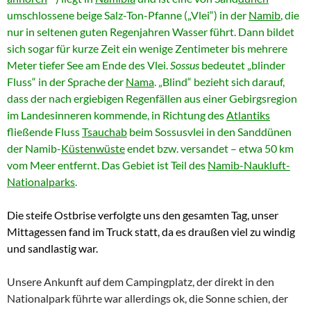
umschlossene beige Salz-Ton-Pfanne („Vlei“) in der
Namib
, die
nur in seltenen guten Regenjahren Wasser führt. Dann bildet
sich sogar für kurze Zeit ein wenige Zentimeter bis mehrere
Meter tiefer See am Ende des Vlei.
Sossus
bedeutet „blinder
Fluss“ in der Sprache der
Nama
. „Blind“ bezieht sich darauf,
dass der nach ergiebigen Regenfällen aus einer Gebirgsregion
im Landesinneren kommende, in Richtung des
Atlantiks
fließende Fluss
Tsauchab
beim Sossusvlei in den Sanddünen
der Namib-
Küstenwüste
endet bzw. versandet – etwa 50 km
vom Meer entfernt. Das Gebiet ist Teil des
Namib-Naukluft-
Nationalparks
.
Die steife Ostbrise verfolgte uns den gesamten Tag, unser
Mittagessen fand im Truck statt, da es draußen viel zu windig
und sandlastig war.
Unsere Ankunft auf dem Campingplatz, der direkt in den
Nationalpark führte war allerdings ok, die Sonne schien, der