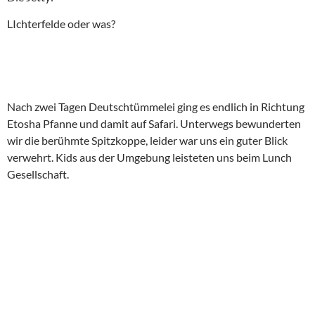
LIchterfelde oder was?
Nach zwei Tagen Deutschtümmelei ging es endlich in Richtung
Etosha Pfanne und damit auf Safari. Unterwegs bewunderten
wir die berühmte Spitzkoppe, leider war uns ein guter Blick
verwehrt. Kids aus der Umgebung leisteten uns beim Lunch
Gesellschaft.
Der Weg war lang, wir erreichten das Camp in Okaukuejo
passend zu ersten Abendpirschfahrt.
Infos aus Wikipedia:
Der
Etosha-Nationalpark
ist ein 22.275