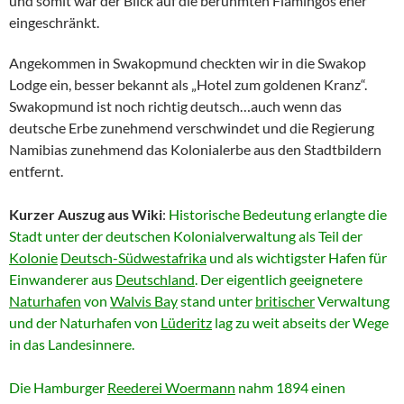
und somit war der Blick auf die berühmten Flamingos eher
eingeschränkt.
Angekommen in Swakopmund checkten wir in die Swakop
Lodge ein, besser bekannt als „Hotel zum goldenen Kranz“.
Swakopmund ist noch richtig deutsch…auch wenn das
deutsche Erbe zunehmend verschwindet und die Regierung
Namibias zunehmend das Kolonialerbe aus den Stadtbildern
entfernt.
Kurzer Auszug aus Wiki
:
Historische Bedeutung erlangte die
Stadt unter der deutschen Kolonialverwaltung als Teil der
Kolonie
Deutsch-Südwestafrika
und als wichtigster Hafen für
Einwanderer aus
Deutschland
. Der eigentlich geeignetere
Naturhafen
von
Walvis Bay
stand unter
britischer
Verwaltung
und der Naturhafen von
Lüderitz
lag zu weit abseits der Wege
in das Landesinnere.
Die Hamburger
Reederei Woermann
nahm 1894 einen