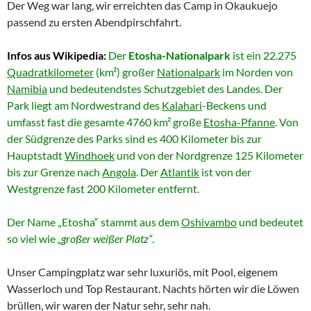
Die nächsten1,5 Tage fuhren wir durch den Park, legten
Mittagsrast an den Wasserlöchern ein und pirschten durch die
Pfanne. Unsere Tierausbeute war sehr, sehr gut: