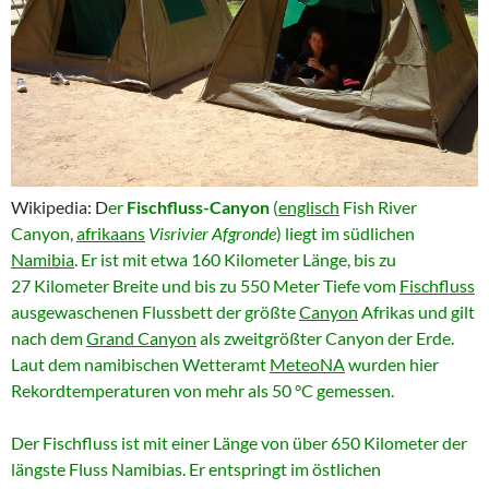
Wikipedia: D
er
Fischfluss-Canyon
(
englisch
Fish River
Canyon
,
afrikaans
Visrivier Afgronde
) liegt im südlichen
Namibia
. Er ist mit etwa 160 Kilometer Länge, bis zu
27 Kilometer Breite und bis zu 550 Meter Tiefe vom
Fischfluss
ausgewaschenen Flussbett der größte
Canyon
Afrikas und gilt
nach dem
Grand Canyon
als zweitgrößter Canyon der Erde.
Laut dem namibischen Wetteramt
MeteoNA
wurden hier
Rekordtemperaturen von mehr als 50 °C gemessen.
Der Fischfluss ist mit einer Länge von über 650 Kilometer der
längste Fluss Namibias. Er entspringt im östlichen