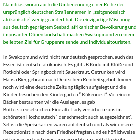
Namibias, woran auch die Umbenennung einer Reihe der
ursprünglich deutschen Straßennamen in „zeitgenössisch
afrikanische“ wenig geändert hat. Die einzigartige Mischung
aus deutsch geprägtem Seebad, afrikanischer Bevölkerung und
imposanter Dünenlandschaft machen Swakopmund zu einem
beliebten Ziel für Gruppenreisende und Individualtouristen.
In Swakopmund wird nicht nur deutsch gesprochen, auch das
Essen ist deutsch- afrikanisch. Es gibt zB Kudu mit Klöße und
Rotkohl oder Springbock mit Sauerkraut. Getrunken wird
Hansa Bier, gebraut nach Deutschem Reinheitsgebot. Immer
noch wird eine deutsche Zeitung täglich aufgelegt und die
Kinder besuchen den Kindergarten “ Kükennest“. Vor einem
Bäcker bestaunten wir die Auslagen, es gab
Butterstreuselkuchen. Eine alte Lady versicherte uns im
schönsten Hochdeutsch “ der schmeckt auch ausgezeichnet“.
Selbst die Speisekarten waren auf deutsch und als wir unsere
Rezeptionistin nach dem Friedhof fragten und es höflichweise
mit graveyard und cemetary versuchten, schüttelte sie ihr