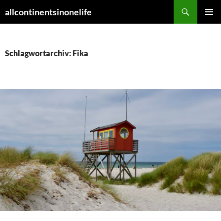
Zum
Suchen
allcontinentsinonelife
Inhalt
PRIMÄR
springen
MENÜ
Schlagwortarchiv: Fika