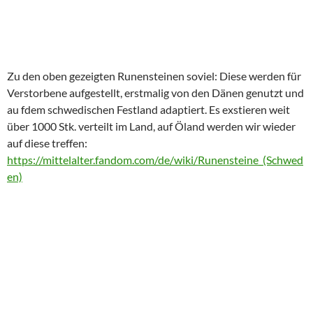
Noch mehr Trelleborg schoben wir auf den nächsten Tag und
ließen uns häuslich bei einem Vietnamesen nieder. Das Bun Bo
war super, meine Garnelen grandios.
Wir besuchten ebenfalls Ica kauften Brot und Marabou und
verbrachten den Abend bei Wind und Wetter auf dem
Campingplatz.
Mich hatte die Migräne erwischt, wir waren doch platt von der
Anreise und um 21:30 lagen wir im Sturm ( Mathias hatte