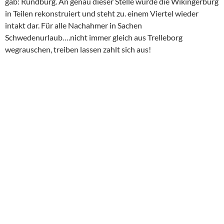
gab: Rundburg. An genau dieser Stelle wurde die Wikingerburg
in Teilen rekonstruiert und steht zu. einem Viertel wieder
intakt dar. Für alle Nachahmer in Sachen
Schwedenurlaub….nicht immer gleich aus Trelleborg
wegrauschen, treiben lassen zahlt sich aus!
Zu den oben gezeigten Runensteinen soviel: Diese werden für
Verstorbene aufgestellt, erstmalig von den Dänen genutzt und
au fdem schwedischen Festland adaptiert. Es exstieren weit