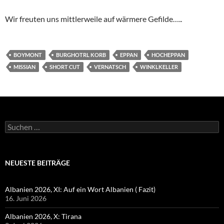
Wir freuten uns mittlerweile auf wärmere Gefilde…..
BOYMONT
BURGHOTRL KORB
EPPAN
HOCHEPPAN
MISSIAN
SHORT CUT
VERNATSCH
WINKLKELLER
Suchen
nach:
NEUESTE BEITRÄGE
Albanien 2026, XI: Auf ein Wort Albanien ( Fazit)
16. Juni 2026
Albanien 2026, X: Tirana