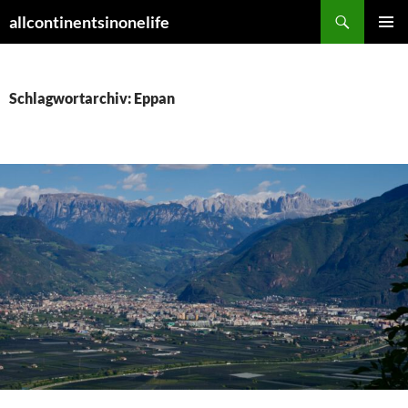
Zum
Suchen
allcontinentsinonelife
Inhalt
PRIMÄR
springen
MENÜ
Schlagwortarchiv: Eppan