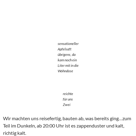
sensationeller
Apfelsaft
übrigens, da
kam noch ein
Liter mit in die
Wohndose
reichte
für uns
Zwei
Wir machten uns reisefertig, bauten ab, was bereits ging…zum
Teil im Dunkeln, ab 20:00 Uhr ist es zappenduster und kalt,
richtig kalt.