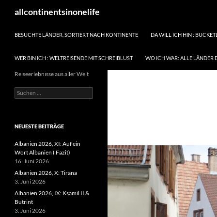
Zum
Suchen
allcontinentsinonelife
Inhalt
springen
BESUCHTE LÄNDER, SORTIERT NACH KONTINENTE
DA WILL ICH HIN : BUCKET
WER BIN ICH : WELTREISENDE MIT SCHREIBLUST
WO ICH WAR: ALLE LÄNDER 
Reiseerlebnisse aus aller Welt
Suchen
nach:
NEUESTE BEITRÄGE
Albanien 2026, XI: Auf ein
Wort Albanien ( Fazit)
16. Juni 2026
Albanien 2026, X: Tirana
3. Juni 2026
Albanien 2026, IX: Ksamil II &
Butrint
3. Juni 2026