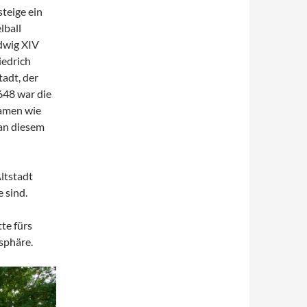
teige ein
lball
dwig XIV
iedrich
tadt, der
1648 war die
Namen wie
 an diesem
ltstadt
 sind.
te fürs
sphäre.