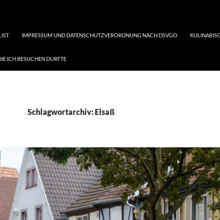
LIST
IMPRESSUM UND DATENSCHUTZVERORDNUNG NACH DSVGO
KULINARISC
DIE ICH BESUCHEN DURFTE
Schlagwortarchiv: Elsaß