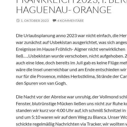
HAGUENAU- ORANGE
1. OKTOBER 2023
4 KOMMENTARE
Die Urlaubsplanung anno 2023 war nicht einfach, die Her
war zunächst auf Usbekistan ausgerichtet, was sich anges
Ereignisse im Hause Fröhlich- Algner nicht verwirklichen
ließ…..Usbekistan wurde verschoben, nicht aufgehoben. 
auch eine Idee, doch bereits im Juli gab es keine Flüge meh
wäre die Insel unerreichbar und am Ende entschieden wir
nur für die Provence, mildes Herbstklima, Strände der Ca
den Spuren von van Gogh.
Die Nacht vor der Abreise war unruhig, der Vollmond sch
Fenster, blutrünstige Mücken ließen uns nicht zur Ruhe 
standen wir kurz vor 4:00 Uhr auf, ich schmiß Schnitzel in
und um 5:10 waren wir auf dem Weg zu Bianca. Unser 
schickte regelmäßig Nachrichten via Tracker, wir wollten