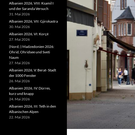
Albanien 2026, VIII: Ksamil I
und der Saranda Versuch
31. Mai 2026
Albanien 2026, VII: Gjirokastra
30. Mai 2026
Albanien 2026, VI: Korçë
27. Mai 2026
(Nord,-) Madzedonien 2026:
Ohrid, Ohridsee und Sveti
Naum
27. Mai 2026
Albanien 2026, V: Berat- Stadt
der 1000 Fenster
26. Mai 2026
Albanien 2026, IV: Dürres,
kurz und knapp
24. Mai 2026
Albanien 2026, III: Teth in den
Albanischen Alpen
22. Mai 2026