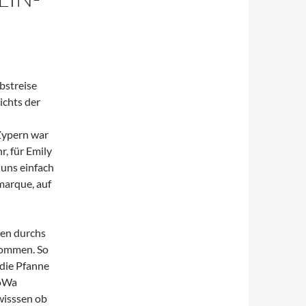
bstreise
ichts der
Zypern war
r, für Emily
 uns einfach
marque, auf
ien durchs
kommen. So
 die Pfanne
WoWa
 wisssen ob