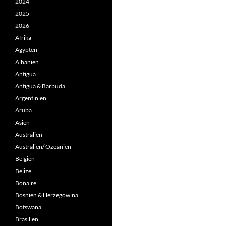
2024
2025
2026
Afrika
Ägypten
Albanien
Antigua
Antigua & Barbuda
Argentinien
Aruba
Asien
Australien
Australien/ Ozeanien
Belgien
Belize
Bonaire
Bosnien & Herzegowina
Botswana
Brasilien