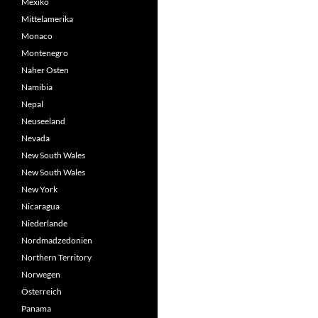
Mexiko
Mittelamerika
Monaco
Montenegro
Naher Osten
Namibia
Nepal
Neuseeland
Nevada
New South Wales
New South Wales
New York
Nicaragua
Niederlande
Nordmadzedonien
Northern Territory
Norwegen
Österreich
Panama