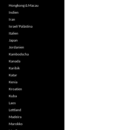
Hongkong & Macau
Indien
Iran
Israel/ Palästina
Italien
Japan
Jordanien
Kambodscha
Kanada
Karibik
Katar
Kenia
Kroatien
Kuba
Laos
Lettland
Madeira
Marokko