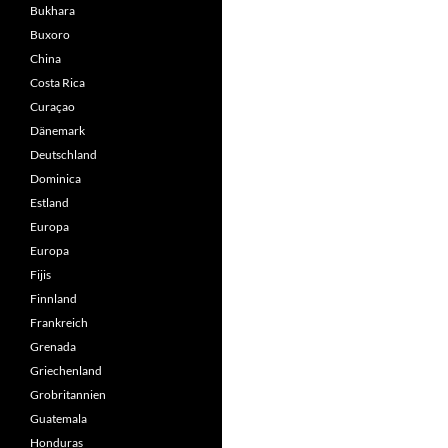
Bukhara
Buxoro
China
Costa Rica
Curaçao
Dänemark
Deutschland
Dominica
Estland
Europa
Europa
Fijis
Finnland
Frankreich
Grenada
Griechenland
Grobritannien
Guatemala
Honduras