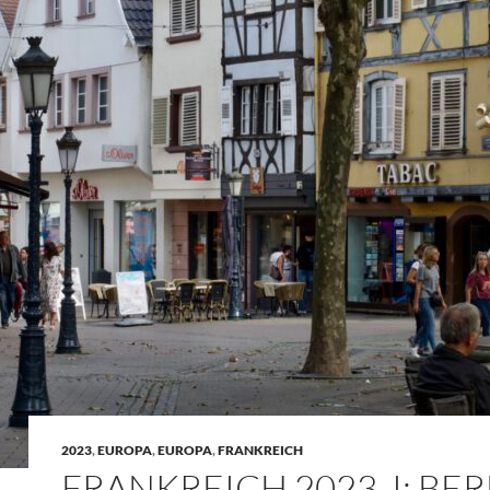
2023
,
EUROPA
,
EUROPA
,
FRANKREICH
FRANKREICH 2023, I: BER