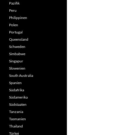
Pazifik
Peru
Philippinen
Polen
Portugal
Queensland
Schweden
Simbabwe
Singapur
Slowenien
South Australia
Spanien
Südafrika
Südamerika
Südstaaten
Tanzania
Tasmanien
Thailand
Türkei