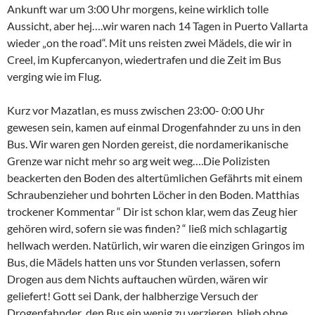
Ankunft war um 3:00 Uhr morgens, keine wirklich tolle
Aussicht, aber hej….wir waren nach 14 Tagen in Puerto Vallarta
wieder „on the road“. Mit uns reisten zwei Mädels, die wir in
Creel, im Kupfercanyon, wiedertrafen und die Zeit im Bus
verging wie im Flug.
Kurz vor Mazatlan, es muss zwischen 23:00- 0:00 Uhr
gewesen sein, kamen auf einmal Drogenfahnder zu uns in den
Bus. Wir waren gen Norden gereist, die nordamerikanische
Grenze war nicht mehr so arg weit weg….Die Polizisten
beackerten den Boden des altertümlichen Gefährts mit einem
Schraubenzieher und bohrten Löcher in den Boden. Matthias
trockener Kommentar “ Dir ist schon klar, wem das Zeug hier
gehören wird, sofern sie was finden? “ ließ mich schlagartig
hellwach werden. Natürlich, wir waren die einzigen Gringos im
Bus, die Mädels hatten uns vor Stunden verlassen, sofern
Drogen aus dem Nichts auftauchen würden, wären wir
geliefert! Gott sei Dank, der halbherzige Versuch der
Drogenfahnder ,den Bus ein wenig zu verzieren, blieb ohne