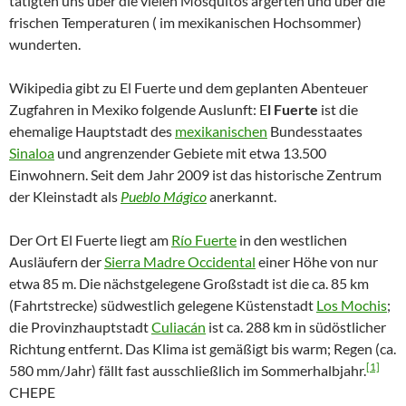
tätigten uns über die vielen Mosquitos ärgerten und über die
frischen Temperaturen ( im mexikanischen Hochsommer)
wunderten.
Wikipedia gibt zu El Fuerte und dem geplanten Abenteuer
Zugfahren in Mexiko folgende Auslunft: E
l Fuerte
ist die
ehemalige Hauptstadt des
mexikanischen
Bundesstaates
Sinaloa
und angrenzender Gebiete mit etwa 13.500
Einwohnern. Seit dem Jahr 2009 ist das historische Zentrum
der Kleinstadt als
Pueblo Mágico
anerkannt.
Der Ort El Fuerte liegt am
Río Fuerte
in den westlichen
Ausläufern der
Sierra Madre Occidental
einer Höhe von nur
etwa 85 m. Die nächstgelegene Großstadt ist die ca. 85 km
(Fahrtstrecke) südwestlich gelegene Küstenstadt
Los Mochis
;
die Provinzhauptstadt
Culiacán
ist ca. 288 km in südöstlicher
Richtung entfernt. Das Klima ist gemäßigt bis warm; Regen (ca.
[1]
580 mm/Jahr) fällt fast ausschließlich im Sommerhalbjahr.
CHEPE