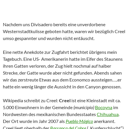
Nachdem uns Divisadero bereits eine unverdorbene
Westernstadtkulisse geboten hatte, waren wir bezüglich Creel
umso gespannter und wurden nicht entäuscht.
Eine nette Anekdote zur Zugfahrt berichtet übrigens mein
Tagebuch. Eine US- Amerikanerin hatte im Eifer des Staunens
ihren Gatten verloren, der Zug hielt nochmal auf halber
Strecke, der Gatte wurde aber nicht gefunden. Abends sahen
wir das zerstreute Etwas aus dem Economco aussteigen…..er
hatte ein wenig länger die Aussicht in den Canyon genossen.
Wikipedia schreibt zu Creel:
Creel
ist eine Kleinstadt mit ca.
5.000 Einwohnern in der Gemeinde
(municipio)
Bocoyna
im
Nordwesten des mexikanischen Bundesstaates
Chihuahua
.
Der Ort wurde im Jahr 2007 als
Pueblo Mágico
anerkannt.
Creel liegt oberhalb der
Barranca del Cobre
(„Kupferschlucht“)