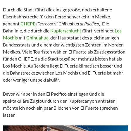
Durch die Stadt führt die einzige große, noch erhaltene
Eisenbahnstrecke für den Personenverkehr in Mexiko,
genannt
CHEPE
(Ferrocarril Chihuahua al Pacífico)
. Die
Bahnlinie, die durch die
Kupferschlucht
führt, verbindet
Los
Mochis
mit
Chihuahua
, der Hauptstadt des gleichnamigen
Bundesstaats und einem der wichtigsten Zentren im Norden
Mexikos. Viele Touristen wählen El Fuerte als Zustiegsstation
für den CHEPE, da die Stadt tagsüber mehr zu bieten hat als
Los Mochis. Außerdem liegt El Fuerte klimatisch besser und
die Bahnstrecke zwischen Los Mochis und El Fuerte ist mehr
oder weniger unspektakulär.
Bevor wir aber in den El Pacifico einstiegen und die
spektakuläre Zugtour durch den Kupfercanyon antraten,
möchte ich noch ein paar Bildchen von El Fuerte sprechen
lassen: