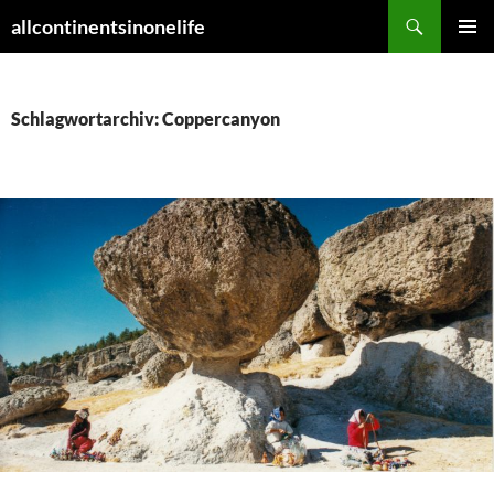
Zum
Suchen
allcontinentsinonelife
Inhalt
PRIMÄR
springen
MENÜ
Schlagwortarchiv: Coppercanyon