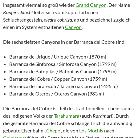
insgesamt viermal so groß wie der
Grand Canyon
. Der Name
Kupferschlucht
leitet sich vom kupferfarbenen
Schluchtengestein,
piedra cobriza
, ab und bezeichnet zugleich
einen im System enthaltenen
Canyon
.
Die sechs tiefsten Canyons in der Barranca del Cobre sind:
Barranca de Urique / Urique Canyon (1870 m)
Barranca de Sinforosa / Sinforosa Canyon (1799 m)
Barranca de Batopilas / Batopilas Canyon (1799 m)
Barranca del Cobre / Copper Canyon (1759 m)
Barranca de Tararecua / Tararecua Canyon (1425 m)
Barranca de Oteros / Oteros Canyon (983 m)
Die Barranca del Cobre ist Teil des traditionellen Lebensraums
des indigenen Volks der
Tarahumara
(auch
Rarámuri
). Durch
die gesamte Barranca del Cobre schlängelt sich die aufwändig
gebaute Eisenbahn „
Chepe
“, die von
Los Mochis
nach
Chihuahua
führt, die Berge hoch bis an Stellen, von denen man