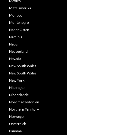
Mexiko
Mittelamerika
Monaco
Montenegro
Naher Osten
Namibia
Nepal
Neuseeland
Nevada
New South Wales
New South Wales
New York
Nicaragua
Niederlande
Nordmadzedonien
Northern Territory
Norwegen
Österreich
Panama