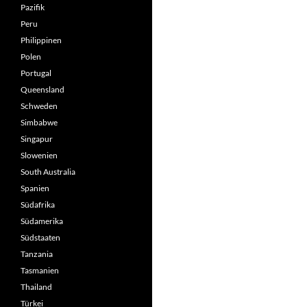
Pazifik
Peru
Philippinen
Polen
Portugal
Queensland
Schweden
Simbabwe
Singapur
Slowenien
South Australia
Spanien
Südafrika
Südamerika
Südstaaten
Tanzania
Tasmanien
Thailand
Türkei