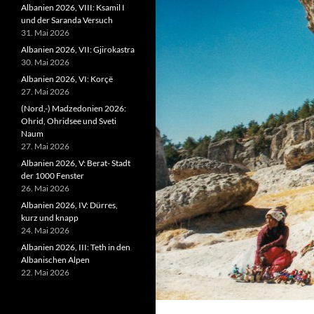
Albanien 2026, VIII: Ksamil I
und der Saranda Versuch
31. Mai 2026
Albanien 2026, VII: Gjirokastra
30. Mai 2026
Albanien 2026, VI: Korçë
27. Mai 2026
(Nord,-) Madzedonien 2026:
Ohrid, Ohridsee und Sveti
Naum
27. Mai 2026
Albanien 2026, V: Berat- Stadt
der 1000 Fenster
26. Mai 2026
Albanien 2026, IV: Dürres,
kurz und knapp
24. Mai 2026
Albanien 2026, III: Teth in den
Albanischen Alpen
22. Mai 2026