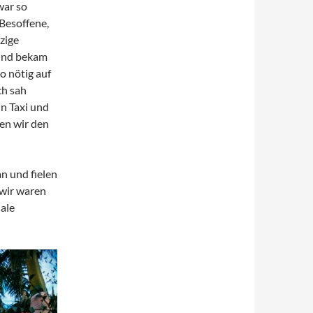
war so
 Besoffene,
zige
und bekam
o nötig auf
ch sah
n Taxi und
en wir den
n und fielen
 wir waren
ale