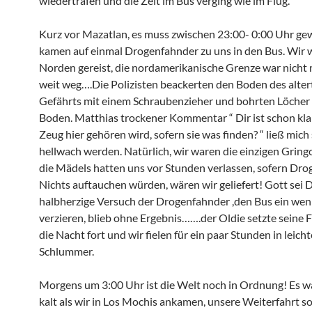
wiedertrafen und die Zeit im Bus verging wie im Flug.
Kurz vor Mazatlan, es muss zwischen 23:00- 0:00 Uhr gew
kamen auf einmal Drogenfahnder zu uns in den Bus. Wir 
Norden gereist, die nordamerikanische Grenze war nicht 
weit weg….Die Polizisten beackerten den Boden des alte
Gefährts mit einem Schraubenzieher und bohrten Löcher 
Boden. Matthias trockener Kommentar “ Dir ist schon kla
Zeug hier gehören wird, sofern sie was finden? “ ließ mich
hellwach werden. Natürlich, wir waren die einzigen Gring
die Mädels hatten uns vor Stunden verlassen, sofern Dr
Nichts auftauchen würden, wären wir geliefert! Gott sei 
halbherzige Versuch der Drogenfahnder ,den Bus ein wen
verzieren, blieb ohne Ergebnis…….der Oldie setzte seine 
die Nacht fort und wir fielen für ein paar Stunden in leich
Schlummer.
Morgens um 3:00 Uhr ist die Welt noch in Ordnung! Es w
kalt als wir in Los Mochis ankamen, unsere Weiterfahrt so