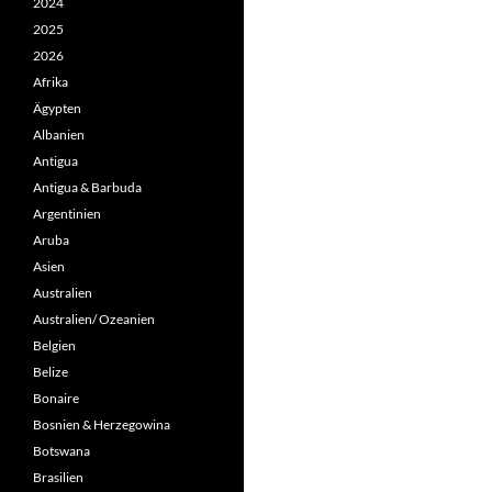
2024
2025
2026
Afrika
Ägypten
Albanien
Antigua
Antigua & Barbuda
Argentinien
Aruba
Asien
Australien
Australien/ Ozeanien
Belgien
Belize
Bonaire
Bosnien & Herzegowina
Botswana
Brasilien