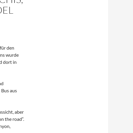
DEL
für den
Uns wurde
d dort in
nd
n Bus aus
ssicht, aber
n the road“.
anyon,