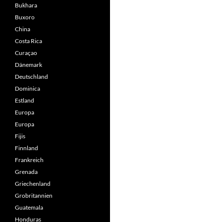
Bukhara
Buxoro
China
Costa Rica
Curaçao
Dänemark
Deutschland
Dominica
Estland
Europa
Europa
Fijis
Finnland
Frankreich
Grenada
Griechenland
Grobritannien
Guatemala
Honduras