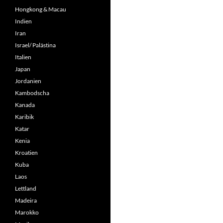
Hongkong & Macau
Indien
Iran
Israel/ Palästina
Italien
Japan
Jordanien
Kambodscha
Kanada
Karibik
Katar
Kenia
Kroatien
Kuba
Laos
Lettland
Madeira
Marokko