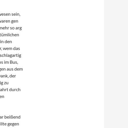
esen sein,
waren gen
mehr so arg
rtümlichen
in den
r, wem das
 schlagartig
os im Bus,
ogen aus dem
Dank, der
ig zu
Fahrt durch
ten
ar beißend
llte gegen