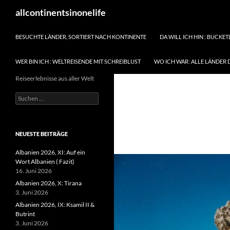
Zum
Suchen
allcontinentsinonelife
Inhalt
springen
BESUCHTE LÄNDER, SORTIERT NACH KONTINENTE
DA WILL ICH HIN : BUCKET
WER BIN ICH : WELTREISENDE MIT SCHREIBLUST
WO ICH WAR: ALLE LÄNDER 
Reiseerlebnisse aus aller Welt
Suchen
nach:
NEUESTE BEITRÄGE
Albanien 2026, XI: Auf ein
Wort Albanien ( Fazit)
16. Juni 2026
Albanien 2026, X: Tirana
3. Juni 2026
Albanien 2026, IX: Ksamil II &
Butrint
3. Juni 2026