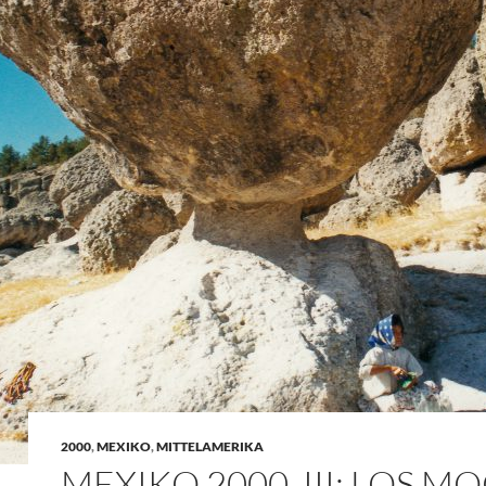
2000
,
MEXIKO
,
MITTELAMERIKA
MEXIKO 2000, III: LOS MO