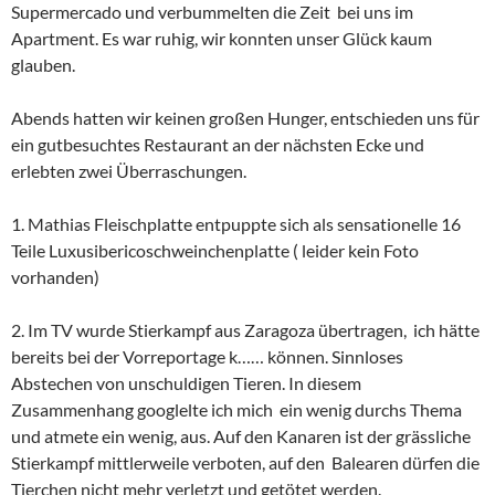
Supermercado und verbummelten die Zeit bei uns im
Apartment. Es war ruhig, wir konnten unser Glück kaum
glauben.
Abends hatten wir keinen großen Hunger, entschieden uns für
ein gutbesuchtes Restaurant an der nächsten Ecke und
erlebten zwei Überraschungen.
1. Mathias Fleischplatte entpuppte sich als sensationelle 16
Teile Luxusibericoschweinchenplatte ( leider kein Foto
vorhanden)
2. Im TV wurde Stierkampf aus Zaragoza übertragen, ich hätte
bereits bei der Vorreportage k…… können. Sinnloses
Abstechen von unschuldigen Tieren. In diesem
Zusammenhang googlelte ich mich ein wenig durchs Thema
und atmete ein wenig, aus. Auf den Kanaren ist der grässliche
Stierkampf mittlerweile verboten, auf den Balearen dürfen die
Tierchen nicht mehr verletzt und getötet werden.