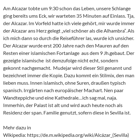
Am Alcazar tobte um 9:30 schon das Leben, unsere Schlange
ging bereits ums Eck, wir warteten 35 Minuten auf Einlass. Tja,
der Alcazar. Im Vorfeld hatte ich viele gehört, mir wurde immer
der Alcazar ans Herz gelegt „viel schöner als die Alhambra“. Als
ich mich dann so durch die Reiseführer las, wurde ich unsicher.
Der Alcazar wurde erst 200 Jahre nach den Mauren auf den
Resten einer islamischen Fortanlage aus dem 9 Jh.gebaut. Der
gezeigte islamische ist demzufolge nicht echt, sondern
gekonnt nachgemacht. Mudejar wird dieser Stil genannt und
bezeichnet immer die Kopie. Dazu kommt ein Stilmix, den man
lieben muss. Innen islamisch, ohne Suren, draußen typisch
spanisch. Irrgärten nach europäischer Machart. Nen paar
Wandteppiche und eine Kathedrale…ich sag mal, naja.
Immerhin, der Palast ist alt und wird auch heute noch als
Residenz der span. Familie genutzt, sofern diese in Sevilla ist.
Mehr dazu in
Wikipedia: https://de.m.wikipedia.org/wiki/Alcázar_(Sevilla)