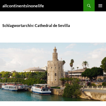
Zum
Suchen
allcontinentsinonelife
Inhalt
PRIMÄR
springen
MENÜ
Schlagwortarchiv: Cathedral de Sevilla