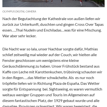
OLYMPUS DIGITAL CAMERA
Nach der Begutachtung der Kathedrale von außen liefen wir
zurück zur Unterkunft, duschten und gingen Cross Over Tapas
essen…..Thai Nudeln und Enchiladas…was für eine Mischung.
War aber sehr lecker.
Die Nacht war so lala, unser Nachbar sorgte dafür, Mathias
schlief zeitweilig mal wieder auf der Couch, wir hielten alle
Fenster geschlossen um wenigstens eine kleine
Geräuschdämmung zu haben. Unser Frühstück bestand aus
Kaffe con Leche mit Karottenkuchen, trübsinnig schauten wir
in den Regen…..das Wetter schwächelte. Als es nur noch
tröpfelte liefen wir in Richtung Plaza de España. Das Wetter
sorgte für Entspannung bei. Sightseeing, es waren vermutlich
weitaus weniger Gruppen und Touris im Allgemeinen auf
diesem fantastischen Platz, der 1929 gebaut wurde und alle
damalige. Provinzen präsentiert. Wir waren begeistert, die