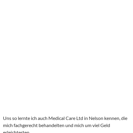
Uns so lernte ich auch Medical Care Ltd in Nelson kennen, die
mich fachgerecht behandelten und mich um viel Geld
erleichterten.
Meine drei Mitreisenden waren regelrecht hysterisch und
telefonierten alle mit good old Germany/ Netherlands…was
eigentlich egal war. Sofern ich ansteckend gewesen wäre,
hätten die Anderen auch ohne Telefonat bereits die Arschkarte
gezogen.
Nordinsel:
Am nächsten Morgen machten wir uns von Picton auf den
Weg nach Wellington. Nashy wurde abgegeben, auf der Fähre
waren wir ohne Wagen. Die Aussicht im Marlborough Sound