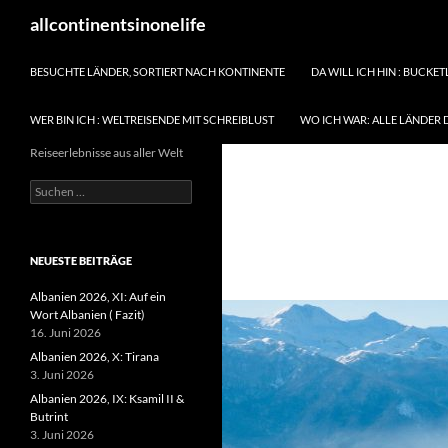
Zum
Suchen
allcontinentsinonelife
Inhalt
springen
BESUCHTE LÄNDER, SORTIERT NACH KONTINENTE
DA WILL ICH HIN : BUCKET
WER BIN ICH : WELTREISENDE MIT SCHREIBLUST
WO ICH WAR: ALLE LÄNDER 
Reiseerlebnisse aus aller Welt
Suchen
nach:
NEUESTE BEITRÄGE
Albanien 2026, XI: Auf ein
Wort Albanien ( Fazit)
16. Juni 2026
Albanien 2026, X: Tirana
3. Juni 2026
Albanien 2026, IX: Ksamil II &
Butrint
3. Juni 2026