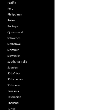
Pazifik
Peru
Philippinen
Polen
Portugal
Queensland
Schweden
Simbabwe
Singapur
Slowenien
South Australia
Spanien
Südafrika
Südamerika
Südstaaten
Tanzania
Tasmanien
Thailand
Türkei