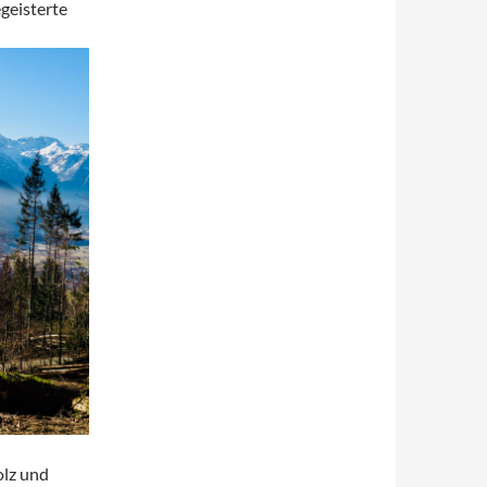
geisterte
olz und