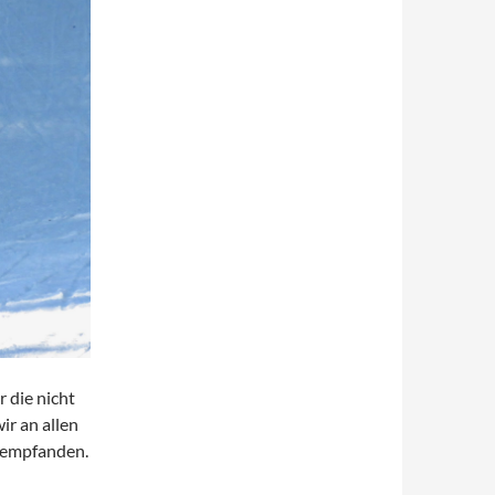
 die nicht
ir an allen
h empfanden.