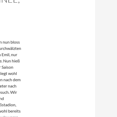
n nun bloss
urchwälzten
 Emil, nur
te. Nun hieß
r Saison
liegt wohl
ren nach dem
eter nach
esuch. Wir
und
eßstadion,
wohl bereits