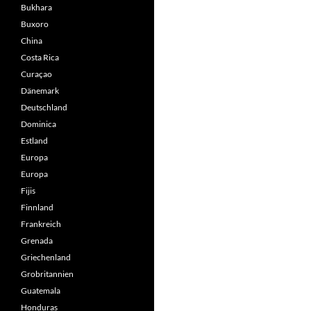
Bukhara
Buxoro
China
Costa Rica
Curaçao
Dänemark
Deutschland
Dominica
Estland
Europa
Europa
Fijis
Finnland
Frankreich
Grenada
Griechenland
Grobritannien
Guatemala
Honduras