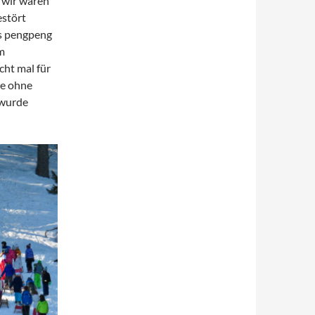
, wir waren
estört
s pengpeng
m
cht mal für
ke ohne
 wurde