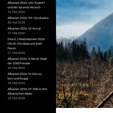
Albanien 2026, VIII: Ksamil I
und der Saranda Versuch
31. Mai 2026
Albanien 2026, VII: Gjirokastra
30. Mai 2026
Albanien 2026, VI: Korçë
27. Mai 2026
(Nord,-) Madzedonien 2026:
Ohrid, Ohridsee und Sveti
Naum
27. Mai 2026
Albanien 2026, V: Berat- Stadt
der 1000 Fenster
26. Mai 2026
Albanien 2026, IV: Dürres,
kurz und knapp
24. Mai 2026
Albanien 2026, III: Teth in den
Albanischen Alpen
22. Mai 2026