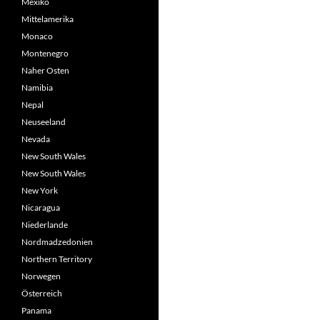
Mexiko
Mittelamerika
Monaco
Montenegro
Naher Osten
Namibia
Nepal
Neuseeland
Nevada
New South Wales
New South Wales
New York
Nicaragua
Niederlande
Nordmadzedonien
Northern Territory
Norwegen
Österreich
Panama