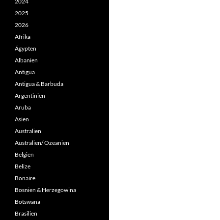
2024
2025
2026
Afrika
Ägypten
Albanien
Antigua
Antigua & Barbuda
Argentinien
Aruba
Asien
Australien
Australien/ Ozeanien
Belgien
Belize
Bonaire
Bosnien & Herzegowina
Botswana
Brasilien