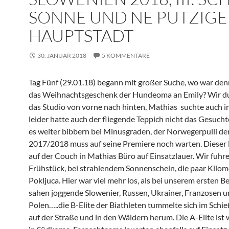
SONNE UND NE PUTZIGE
HAUPTSTADT
30. JANUAR 2018
5 KOMMENTARE
Tag Fünf (29.01.18) begann mit großer Suche, wo war den
das Weihnachtsgeschenk der Hundeoma an Emily? Wir d
das Studio von vorne nach hinten, Mathias suchte auch in
leider hatte auch der fliegende Teppich nicht das Gesuch
es weiter bibbern bei Minusgraden, der Norwegerpulli de
2017/2018 muss auf seine Premiere noch warten. Dieser 
auf der Couch in Mathias Büro auf Einsatzlauer. Wir fuh
Frühstück, bei strahlendem Sonnenschein, die paar Kilom
Pokljuca. Hier war viel mehr los, als bei unserem ersten B
sahen joggende Slowenier, Russen, Ukrainer, Franzosen 
Polen…..die B-Elite der Biathleten tummelte sich im Schi
auf der Straße und in den Wäldern herum. Die A-Elite ist 