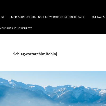
LIST
IMPRESSUM UND DATENSCHUTZVERORDNUNG NACH DSVGO
KULINARISC
DIE ICH BESUCHEN DURFTE
Schlagwortarchiv: Bohinj