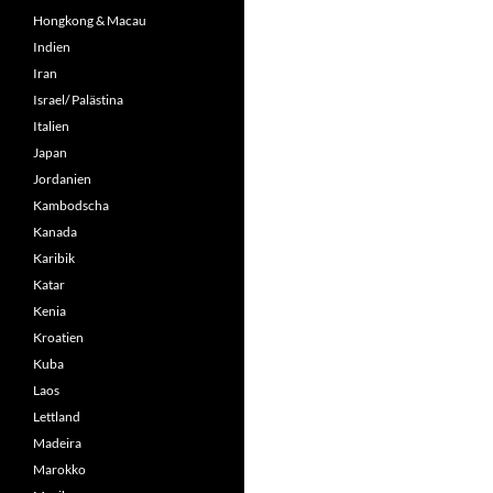
Hongkong & Macau
Indien
Iran
Israel/ Palästina
Italien
Japan
Jordanien
Kambodscha
Kanada
Karibik
Katar
Kenia
Kroatien
Kuba
Laos
Lettland
Madeira
Marokko