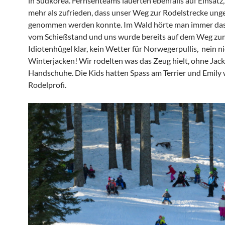
in Südkorea. Fernsehteams lauerten ebenfalls auf Einsatz
mehr als zufrieden, dass unser Weg zur Rodelstrecke ung
genommen werden konnte. Im Wald hörte man immer da
vom Schießstand und uns wurde bereits auf dem Weg zu
Idiotenhügel klar, kein Wetter für Norwegerpullis, nein ni
Winterjacken! Wir rodelten was das Zeug hielt, ohne Jac
Handschuhe. Die Kids hatten Spass am Terrier und Emily
Rodelprofi.