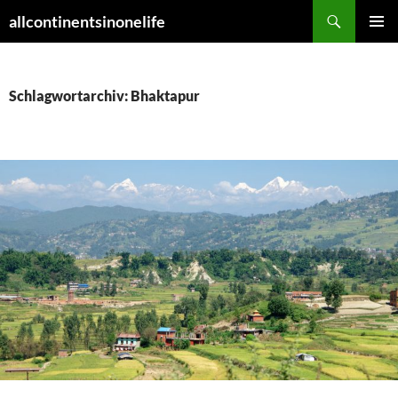
Zum
Suchen
allcontinentsinonelife
Inhalt
PRIMÄR
springen
MENÜ
Schlagwortarchiv: Bhaktapur