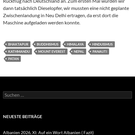
Rückflug nach Deutschland an. Zum ersten Mal wurden wir
dann tatsächlich Dieselopfer, wir mussten eine nicht geplante
Zwischenlandung in Neu Delhi ertragen, da erst dort die
Maschine aufgeladen werden konnte.
BHAKTAPUR
BUDDHISMUS
HIMALAYA
HINDUISMUS
KATHMANDU
MOUNT EVEREST
NEPAL
PANAUTI
PATAN
Suchen
nach:
NEUESTE BEITRÄGE
Albanien 2026, XI: Auf ein Wort Albanien ( Fazit)