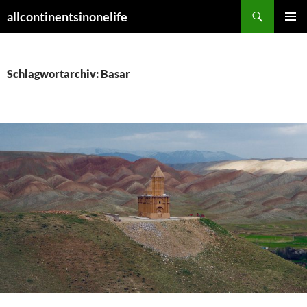
Zum
Suchen
allcontinentsinonelife
Inhalt
PRIMÄR
springen
MENÜ
Schlagwortarchiv: Basar