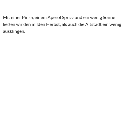
unspektakulär.
Wir warfen noch einen Blick in das Marzipanmuseum im
ältesten Café der Stadt, dem Maiasmokk.