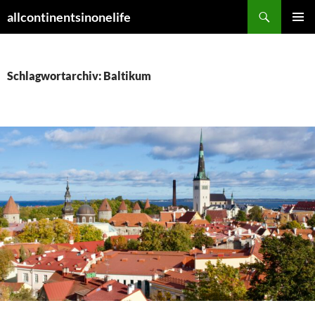
Zum
Suchen
allcontinentsinonelife
Inhalt
PRIMÄR
springen
MENÜ
Schlagwortarchiv: Baltikum