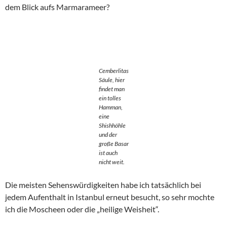
dem Blick aufs Marmarameer?
Cemberlitas
Säule, hier
findet man
ein tolles
Hamman,
eine
Shishhöhle
und der
große Basar
ist auch
nicht weit.
Die meisten Sehenswürdigkeiten habe ich tatsächlich bei
jedem Aufenthalt in Istanbul erneut besucht, so sehr mochte
ich die Moscheen oder die „heilige Weisheit“.