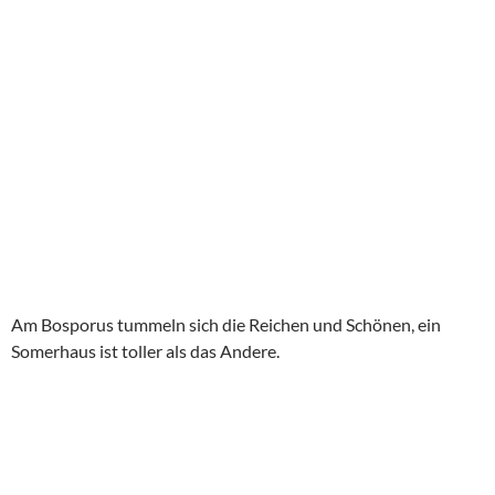
Galatabrücke
Die Galatabrücke ist ein beeindruckendes Bauwerk, wobei ich
noch die alte Brücke 1988 gesehen habe und die neue nur
unter „viel Beton“ geistig geparkt habe. Die Restaurants kann
ich in keinem Fall empfehlen, viel zu teuer- echter Tourinepp.
Wer authentischer Fisch essen möchte, sollte über die