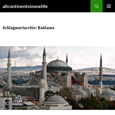
Zum
Suchen
allcontinentsinonelife
Inhalt
PRIMÄR
springen
MENÜ
Schlagwortarchiv: Baklawa