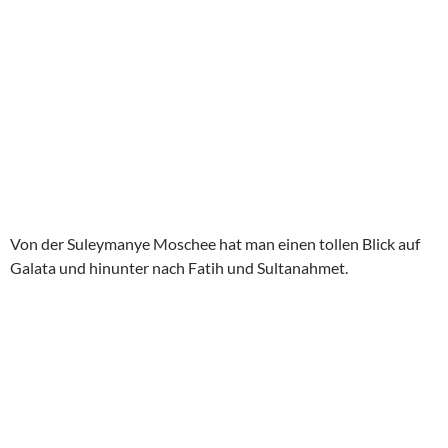
jede Menge Kitsch, Trödel, Teppiche und Schmuck. Wer hier
Schnäppchen machen möchte, muss richtig hart handeln
können.
Ich mag den Ä
gyptischen Basar (Misir Çarşısı)
viel lieber,
obwohl ich natürlich weiß—auch hier wartet der Wucher.
Dennoch der Geruch nach Gewürzen, die Atmosphäre (es
herrscht immer ein Wahnsinnsgedränge) und die
Nachbarschaft, die mit Märkten und fliegenden
Maiskolbenverkäufern ebenfalls nicht geizt.
Wer den ägyptischen Basar besucht, steht unvermittelt am
Bosporus und wenn man dort schon mal ist, drängt sich eine