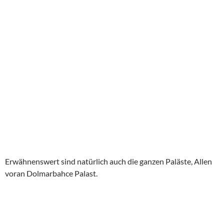
Galatabrücke gehen und linker Hand den kleinen Fischmarkt
aufsuchen. Dort sind neben Verkaufsstände auch
Gartenrestaurants und Imbissbüdchen aufgebaut. Man
genießt zwar auch nicht eben günstig aber dafür authentisch
und „with a view“ seine gegrillten Sardinen.