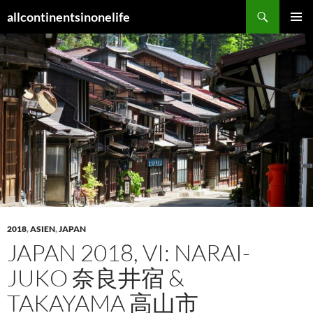
Zum
Suchen
allcontinentsinonelife
Inhalt
PRIMÄR
springen
MENÜ
2018
,
ASIEN
,
JAPAN
JAPAN 2018, VI: NARAI-
JUKO 奈良井宿 &
TAKAYAMA 高山市