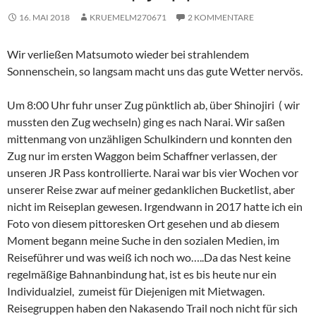
16. MAI 2018
KRUEMELM270671
2 KOMMENTARE
Wir verließen Matsumoto wieder bei strahlendem
Sonnenschein, so langsam macht uns das gute Wetter nervös.
Um 8:00 Uhr fuhr unser Zug pünktlich ab, über Shinojiri ( wir
mussten den Zug wechseln) ging es nach Narai. Wir saßen
mittenmang von unzähligen Schulkindern und konnten den
Zug nur im ersten Waggon beim Schaffner verlassen, der
unseren JR Pass kontrollierte. Narai war bis vier Wochen vor
unserer Reise zwar auf meiner gedanklichen Bucketlist, aber
nicht im Reiseplan gewesen. Irgendwann in 2017 hatte ich ein
Foto von diesem pittoresken Ort gesehen und ab diesem
Moment begann meine Suche in den sozialen Medien, im
Reiseführer und was weiß ich noch wo…..Da das Nest keine
regelmäßige Bahnanbindung hat, ist es bis heute nur ein
Individualziel, zumeist für Diejenigen mit Mietwagen.
Reisegruppen haben den Nakasendo Trail noch nicht für sich