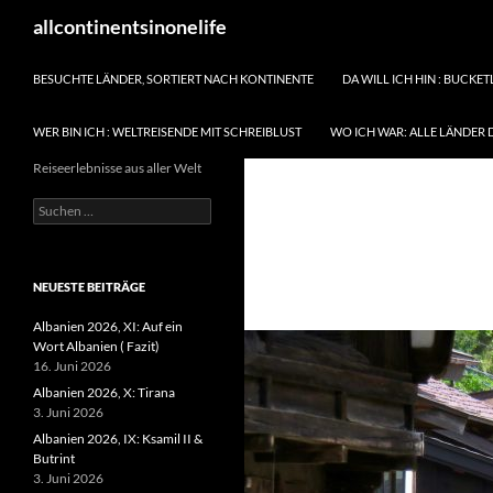
Zum
Suchen
allcontinentsinonelife
Inhalt
springen
BESUCHTE LÄNDER, SORTIERT NACH KONTINENTE
DA WILL ICH HIN : BUCKET
WER BIN ICH : WELTREISENDE MIT SCHREIBLUST
WO ICH WAR: ALLE LÄNDER 
Reiseerlebnisse aus aller Welt
Suchen
nach:
NEUESTE BEITRÄGE
Albanien 2026, XI: Auf ein
Wort Albanien ( Fazit)
16. Juni 2026
Albanien 2026, X: Tirana
3. Juni 2026
Albanien 2026, IX: Ksamil II &
Butrint
3. Juni 2026