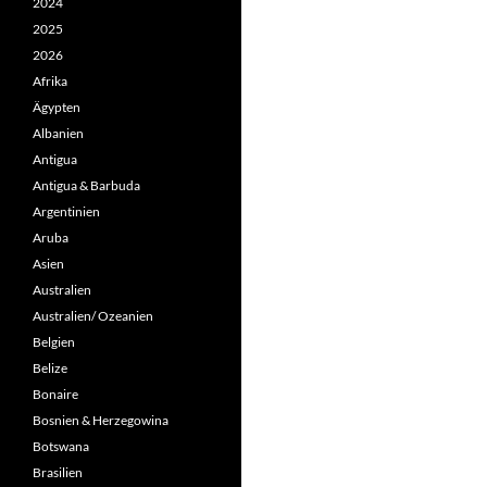
2024
2025
2026
Afrika
Ägypten
Albanien
Antigua
Antigua & Barbuda
Argentinien
Aruba
Asien
Australien
Australien/ Ozeanien
Belgien
Belize
Bonaire
Bosnien & Herzegowina
Botswana
Brasilien