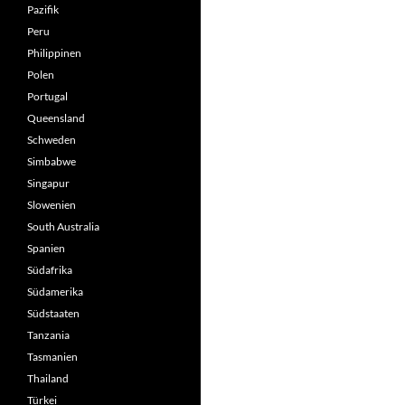
Pazifik
Peru
Philippinen
Polen
Portugal
Queensland
Schweden
Simbabwe
Singapur
Slowenien
South Australia
Spanien
Südafrika
Südamerika
Südstaaten
Tanzania
Tasmanien
Thailand
Türkei