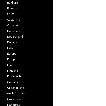
Bukhara
Buxoro
China
Costa Rica
Curaçao
Dänemark
Deutschland
Dominica
Estland
Europa
Europa
Fijis
Finnland
Frankreich
Grenada
Griechenland
Grobritannien
Guatemala
Honduras