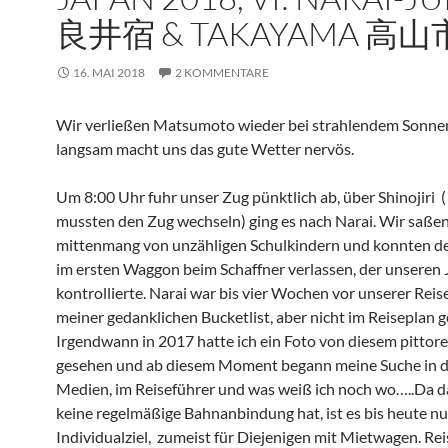
良井宿 & TAKAYAMA 高山
16. MAI 2018
2 KOMMENTARE
Wir verließen Matsumoto wieder bei strahlendem Sonnen
langsam macht uns das gute Wetter nervös.
Um 8:00 Uhr fuhr unser Zug pünktlich ab, über Shinojiri (
mussten den Zug wechseln) ging es nach Narai. Wir saße
mittenmang von unzähligen Schulkindern und konnten d
im ersten Waggon beim Schaffner verlassen, der unseren 
kontrollierte. Narai war bis vier Wochen vor unserer Reis
meiner gedanklichen Bucketlist, aber nicht im Reiseplan 
Irgendwann in 2017 hatte ich ein Foto von diesem pittor
gesehen und ab diesem Moment begann meine Suche in d
Medien, im Reiseführer und was weiß ich noch wo…..Da d
keine regelmäßige Bahnanbindung hat, ist es bis heute nu
Individualziel, zumeist für Diejenigen mit Mietwagen. R