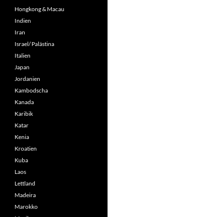
Hongkong & Macau
Indien
Iran
Israel/ Palästina
Italien
Japan
Jordanien
Kambodscha
Kanada
Karibik
Katar
Kenia
Kroatien
Kuba
Laos
Lettland
Madeira
Marokko