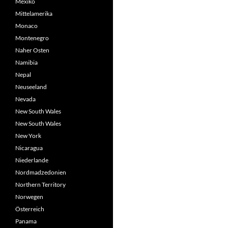
Mexiko
Mittelamerika
Monaco
Montenegro
Naher Osten
Namibia
Nepal
Neuseeland
Nevada
New South Wales
New South Wales
New York
Nicaragua
Niederlande
Nordmadzedonien
Northern Territory
Norwegen
Österreich
Panama