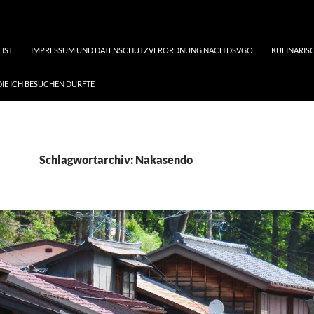
LIST
IMPRESSUM UND DATENSCHUTZVERORDNUNG NACH DSVGO
KULINARISC
DIE ICH BESUCHEN DURFTE
Schlagwortarchiv: Nakasendo