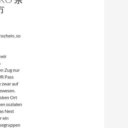
市
schein, so
 wir
n
en Zug nur
JR Pass
e zwar auf
gewesen.
esken Ort
en sozialen
as Nest
r ein
eisegruppen