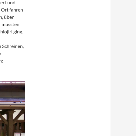
iert und
n Ort fahren
n, über
r mussten
iojiri ging.
n Schreinen,
m
n: