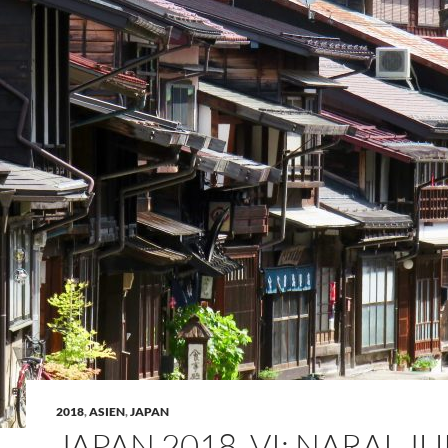
2018
,
ASIEN
,
JAPAN
JAPAN 2018, VI: NARAI-J