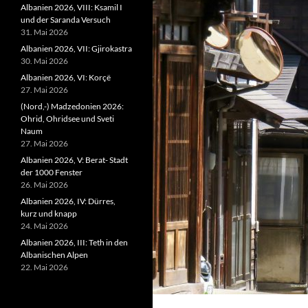
Albanien 2026, VIII: Ksamil I
und der Saranda Versuch
31. Mai 2026
Albanien 2026, VII: Gjirokastra
30. Mai 2026
Albanien 2026, VI: Korçë
27. Mai 2026
(Nord,-) Madzedonien 2026:
Ohrid, Ohridsee und Sveti
Naum
27. Mai 2026
Albanien 2026, V: Berat- Stadt
der 1000 Fenster
26. Mai 2026
Albanien 2026, IV: Dürres,
kurz und knapp
24. Mai 2026
Albanien 2026, III: Teth in den
Albanischen Alpen
22. Mai 2026