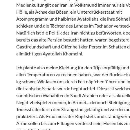
Medienkultur gilt der Iran im Volksmund immer nur als V
Hölle, als Achse des Bösen, ein Unterdrückerstaat mit
Atomprogramm und halbirren Ayatollahs, die ihre Söhne 
schicken und die Töchter des Landes im Tschador verstec
Natürlich ist die Politik des Iran nicht zu befürworten, doc
bereits das alte Persien besucht hatten, waren begeistert
Gastfreundschaft und Offenheit der Perser im Schatten d
allmächtigen Ayatollah Khomeini.
Ich plante also meine Kleidung für den Trip sorgfältig und
allen Temperaturen zu rechnen haben , war der Rucksack 
kg schwer. Wir lasen uns durch Fettnäpfchenführer und 
die iranische Scharia wurde begutachtet. Diese ist weicher
sunnitischen Wahabiten in Saudi Arabien oder als aktuell
Negativbeispiel zu nenen, in Brunei….dennoch Steinigun
Todesstrafe durch den Strang sind geläufig und werden a
praktiziert. Als Frau muss der Kopf stets und ständig verhü
Arme sollen bis zum Ellbogen verdeckt sein, Hosen bis z