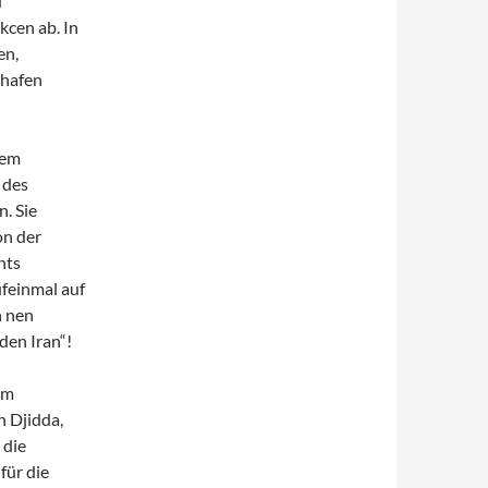
d
kcen ab. In
en,
ghafen
rem
 des
n. Sie
on der
hts
ufeinmal auf
h nen
den Iran“!
em
 Djidda,
 die
für die