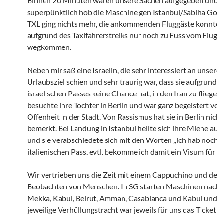
Binnen 20 Minuten waren unsere Sachen aufgegeben un
superpünktlich hob die Maschine gen Istanbul/Sabiha Go
TXL ging nichts mehr, die ankommenden Fluggäste konnt
aufgrund des Taxifahrerstreiks nur noch zu Fuss vom Flu
wegkommen.
Neben mir saß eine Israelin, die sehr interessiert an unse
Urlaubsziel schien und sehr traurig war, dass sie aufgrund
israelischen Passes keine Chance hat, in den Iran zu fliege
besuchte ihre Tochter in Berlin und war ganz begeistert v
Offenheit in der Stadt. Von Rassismus hat sie in Berlin nic
bemerkt. Bei Landung in Istanbul hellte sich ihre Miene a
und sie verabschiedete sich mit den Worten „ich hab noc
italienischen Pass, evtl. bekomme ich damit ein Visum für 
Wir vertrieben uns die Zeit mit einem Cappuchino und d
Beobachten von Menschen. In SG starten Maschinen nach
Mekka, Kabul, Beirut, Amman, Casablanca und Kabul und
jeweilige Verhüllungstracht war jeweils für uns das Ticket 