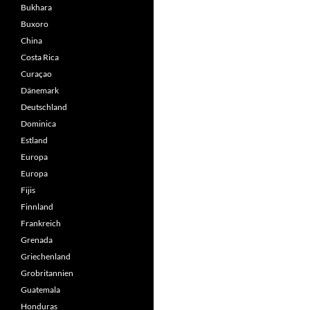
Bukhara
Buxoro
China
Costa Rica
Curaçao
Dänemark
Deutschland
Dominica
Estland
Europa
Europa
Fijis
Finnland
Frankreich
Grenada
Griechenland
Grobritannien
Guatemala
Honduras