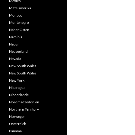
Mexiko
Mittelamerika
Monaco
Montenegro
Naher Osten
Namibia
Nepal
Neuseeland
Nevada
New South Wales
New South Wales
New York
Nicaragua
Niederlande
Nordmadzedonien
Northern Territory
Norwegen
Österreich
Panama