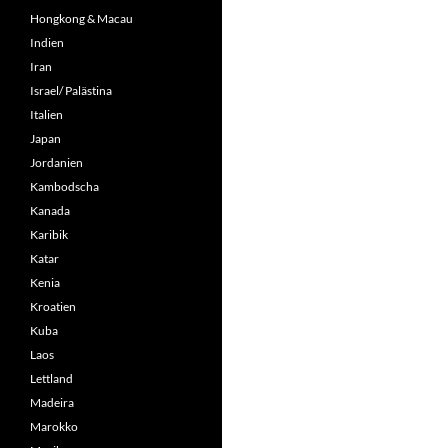
Hongkong & Macau
Indien
Iran
Israel/ Palästina
Italien
Japan
Jordanien
Kambodscha
Kanada
Karibik
Katar
Kenia
Kroatien
Kuba
Laos
Lettland
Madeira
Marokko