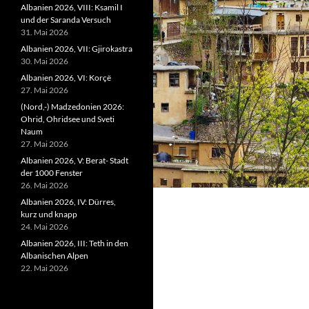
Albanien 2026, VIII: Ksamil I
und der Saranda Versuch
31. Mai 2026
Albanien 2026, VII: Gjirokastra
30. Mai 2026
Albanien 2026, VI: Korçë
27. Mai 2026
(Nord,-) Madzedonien 2026:
Ohrid, Ohridsee und Sveti
Naum
27. Mai 2026
Albanien 2026, V: Berat- Stadt
der 1000 Fenster
26. Mai 2026
Albanien 2026, IV: Dürres,
kurz und knapp
24. Mai 2026
Albanien 2026, III: Teth in den
Albanischen Alpen
22. Mai 2026