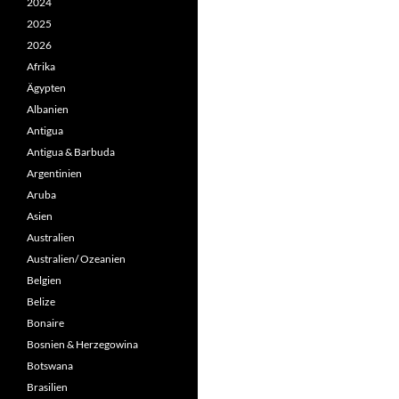
2024
2025
2026
Afrika
Ägypten
Albanien
Antigua
Antigua & Barbuda
Argentinien
Aruba
Asien
Australien
Australien/ Ozeanien
Belgien
Belize
Bonaire
Bosnien & Herzegowina
Botswana
Brasilien