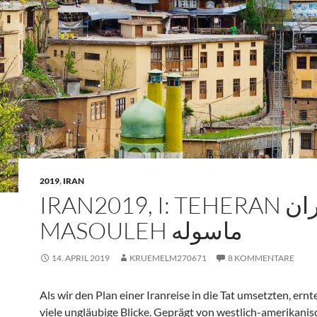
2019
,
IRAN
IRAN2019, I: TEHERAN تهران-
MASOULEH ماسوله
14. APRIL 2019
KRUEMELM270671
8 KOMMENTARE
Als wir den Plan einer Iranreise in die Tat umsetzten, ernt
viele ungläubige Blicke. Geprägt von westlich-amerikanis