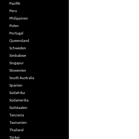
Pazifik
Peru
Philippinen
Polen
Portugal
Queensland
Schweden
Simbabwe
Singapur
Slowenien
South Australia
Spanien
Südafrika
Südamerika
Südstaaten
Tanzania
Tasmanien
Thailand
Türkei