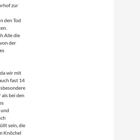
orhof zur
in den Tod
ken.
h Alle die
 von der
es
 da wir mit
auch fast 14
insbesondere
 als bei den
es
g und
uch
llt sein, die
um Knöchel