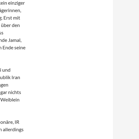
ein einziger
ägerinnen,
. Erst mit
 über den
ss
nde Jamal,
m Ende seine
i und
ublik Iran
agen
gar nichts
 Weiblein
onäre, IR
 allerdings