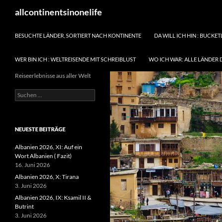
Zum
Suchen
allcontinentsinonelife
Inhalt
springen
BESUCHTE LÄNDER, SORTIERT NACH KONTINENTE
DA WILL ICH HIN : BUCKET
WER BIN ICH : WELTREISENDE MIT SCHREIBLUST
WO ICH WAR: ALLE LÄNDER 
Reiseerlebnisse aus aller Welt
Suchen
nach:
NEUESTE BEITRÄGE
Albanien 2026, XI: Auf ein
Wort Albanien ( Fazit)
16. Juni 2026
Albanien 2026, X: Tirana
3. Juni 2026
Albanien 2026, IX: Ksamil II &
Butrint
3. Juni 2026