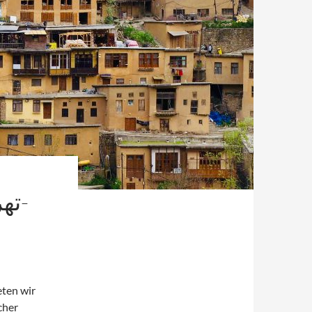
eten wir
cher