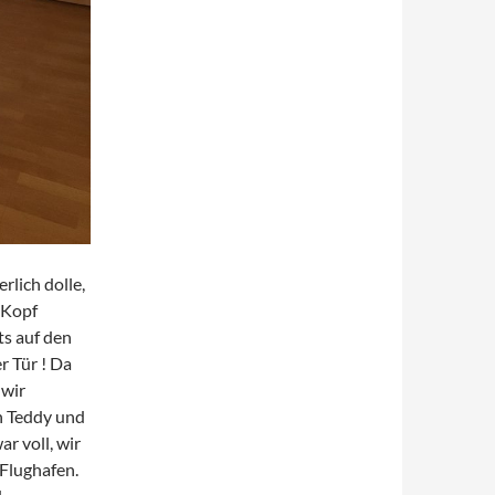
rlich dolle,
 Kopf
s auf den
r Tür ! Da
 wir
n Teddy und
r voll, wir
Flughafen.