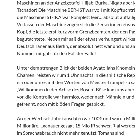
Maschinen an der Anzeigetafel-Hijab, Burka, Niqab aber k
Tschador! Die Maschine BER-IST war voll mit Kopftuchtr
die Maschine IST-IKA war komplett leer….absolut auffällig
Verlassen der Maschine zogen sich die Perserinnen etwas
Kopf, die letzte erst kurz vorm Grenzbeamten, der den Pa
begutachtete. Neben mir saß der etwas verhungert wirke
Deutschiraner aus Berlin, der absolut nett war und uns a
Nummer mitgab-für den Fall der Fälle!
Unter dem strengen Blick der beiden Ayatollahs Khomein
Chameni reisten wir um 1 Uhr nachts in die shiitische Rep
ein oder um es mit den Worten von Meister Trumpel zu s
„Willkommen in der Achse des Bösen“. Böse kam uns aber 
vor, die Kontrolle war harmlos, weder nach Männlein und
getrennt, noch mit blöden Fragen gespickt.
An der Wechselstube tauschten wir 100€ und waren Milli
Millionäre….genauer gesagt 15 Mio IR schwer. Rial werden
im Sprachgebrauch nicht mehr genutzt, Tomans sind