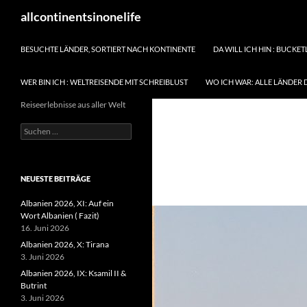
Zum
Suchen
allcontinentsinonelife
Inhalt
springen
BESUCHTE LÄNDER, SORTIERT NACH KONTINENTE
DA WILL ICH HIN : BUCKET
WER BIN ICH : WELTREISENDE MIT SCHREIBLUST
WO ICH WAR: ALLE LÄNDER 
Reiseerlebnisse aus aller Welt
Suchen
nach:
NEUESTE BEITRÄGE
Albanien 2026, XI: Auf ein
Wort Albanien ( Fazit)
16. Juni 2026
Albanien 2026, X: Tirana
3. Juni 2026
Albanien 2026, IX: Ksamil II &
Butrint
3. Juni 2026