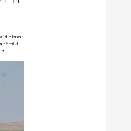
f die lange,
er Schild
en.