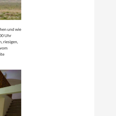
ehen und wie
:00 Uhr
, riesigen,
b vom
ite