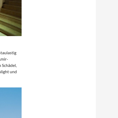
taulastig
Amir-
 Schädel,
hlight und