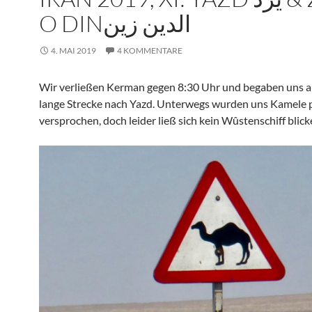
O DINالدين زين
4. MAI 2019
4 KOMMENTARE
Wir verließen Kerman gegen 8:30 Uhr und begaben uns au
lange Strecke nach Yazd. Unterwegs wurden uns Kamele p
versprochen, doch leider ließ sich kein Wûstenschiff blick