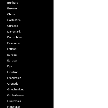
Bukhara
Buxoro
China
Costa Rica
Curaçao
Dänemark
Deutschland
Dominica
Estland
Europa
Europa
Fijis
Finnland
Frankreich
Grenada
Griechenland
Grobritannien
Guatemala
Honduras