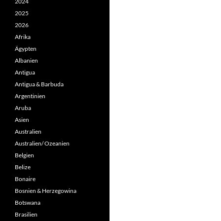
2024
2025
2026
Afrika
Ägypten
Albanien
Antigua
Antigua & Barbuda
Argentinien
Aruba
Asien
Australien
Australien/ Ozeanien
Belgien
Belize
Bonaire
Bosnien & Herzegowina
Botswana
Brasilien