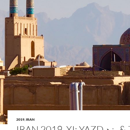
2019
,
IRAN
IRAN 2019, XI: YAZD یزد & ZEIN