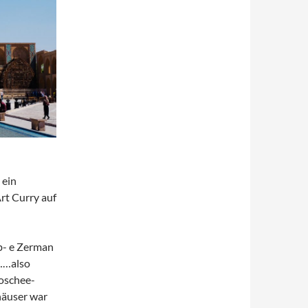
 ein
rt Curry auf
b- e Zerman
……also
Moschee-
häuser war