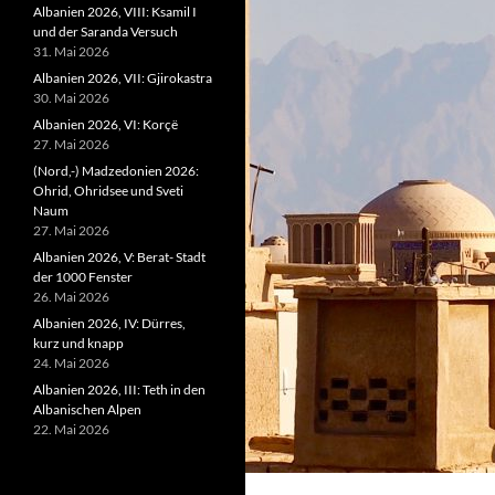
Albanien 2026, VIII: Ksamil I
und der Saranda Versuch
31. Mai 2026
Albanien 2026, VII: Gjirokastra
30. Mai 2026
Albanien 2026, VI: Korçë
27. Mai 2026
(Nord,-) Madzedonien 2026:
Ohrid, Ohridsee und Sveti
Naum
27. Mai 2026
Albanien 2026, V: Berat- Stadt
der 1000 Fenster
26. Mai 2026
Albanien 2026, IV: Dürres,
kurz und knapp
24. Mai 2026
Albanien 2026, III: Teth in den
Albanischen Alpen
22. Mai 2026