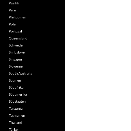
Pazifik
Peru
Philippinen
Polen
Portugal
Queensland
Schweden
Simbabwe
Singapur
Slowenien
South Australia
Spanien
Südafrika
Südamerika
Südstaaten
Tanzania
Tasmanien
Thailand
Türkei