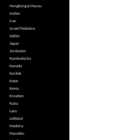
Hongkong & Macau
Indien
Iran
Israel/ Palästina
Italien
Japan
Jordanien
Kambodscha
Kanada
Karibik
Katar
Kenia
Kroatien
Kuba
Laos
Lettland
Madeira
Marokko