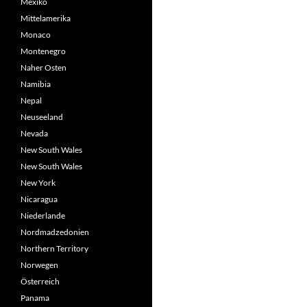
Mexiko
Mittelamerika
Monaco
Montenegro
Naher Osten
Namibia
Nepal
Neuseeland
Nevada
New South Wales
New South Wales
New York
Nicaragua
Niederlande
Nordmadzedonien
Northern Territory
Norwegen
Österreich
Panama