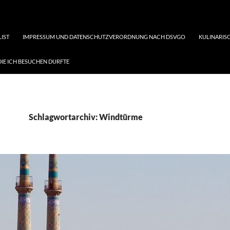
LIST
IMPRESSUM UND DATENSCHUTZVERORDNUNG NACH DSVGO
KULINARISC
DIE ICH BESUCHEN DURFTE
Schlagwortarchiv: Windtürme