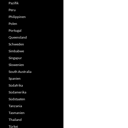
Pazifik
Peru
Philippinen
Polen
Portugal
Queensland
Schweden
Simbabwe
Singapur
Slowenien
South Australia
Spanien
Südafrika
Südamerika
Südstaaten
Tanzania
Tasmanien
Thailand
Türkei