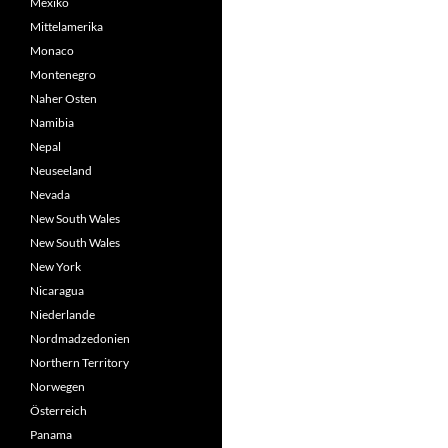
Mexiko
Mittelamerika
Monaco
Montenegro
Naher Osten
Namibia
Nepal
Neuseeland
Nevada
New South Wales
New South Wales
New York
Nicaragua
Niederlande
Nordmadzedonien
Northern Territory
Norwegen
Österreich
Panama