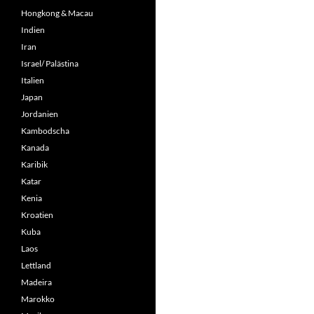
Hongkong & Macau
Indien
Iran
Israel/ Palästina
Italien
Japan
Jordanien
Kambodscha
Kanada
Karibik
Katar
Kenia
Kroatien
Kuba
Laos
Lettland
Madeira
Marokko