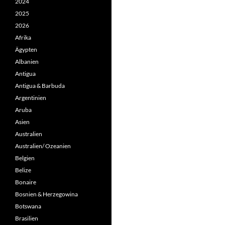
2024
2025
2026
Afrika
Ägypten
Albanien
Antigua
Antigua & Barbuda
Argentinien
Aruba
Asien
Australien
Australien/ Ozeanien
Belgien
Belize
Bonaire
Bosnien & Herzegowina
Botswana
Brasilien