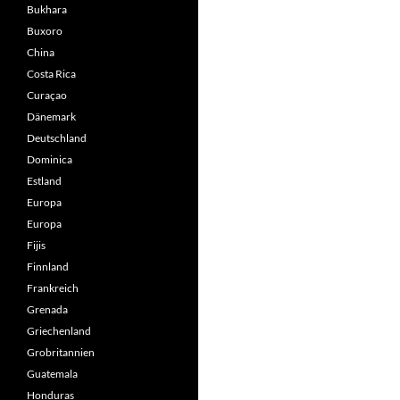
Bukhara
Buxoro
China
Costa Rica
Curaçao
Dänemark
Deutschland
Dominica
Estland
Europa
Europa
Fijis
Finnland
Frankreich
Grenada
Griechenland
Grobritannien
Guatemala
Honduras