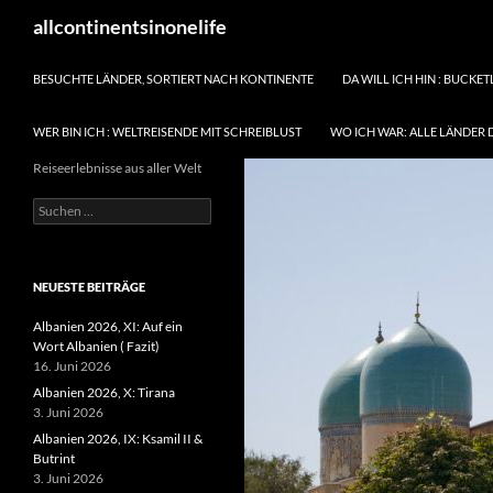
Zum
Suchen
allcontinentsinonelife
Inhalt
springen
BESUCHTE LÄNDER, SORTIERT NACH KONTINENTE
DA WILL ICH HIN : BUCKET
WER BIN ICH : WELTREISENDE MIT SCHREIBLUST
WO ICH WAR: ALLE LÄNDER 
Reiseerlebnisse aus aller Welt
Suchen
nach:
NEUESTE BEITRÄGE
Albanien 2026, XI: Auf ein
Wort Albanien ( Fazit)
16. Juni 2026
Albanien 2026, X: Tirana
3. Juni 2026
Albanien 2026, IX: Ksamil II &
Butrint
3. Juni 2026