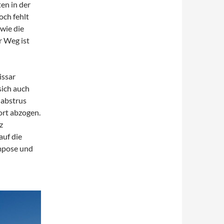
en in der
och fehlt
wie die
r Weg ist
issar
sich auch
 abstrus
ort abzogen.
z
auf die
ampose und