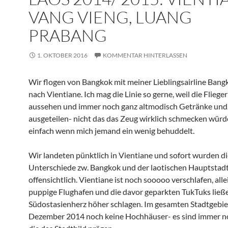
VANG VIENG, LUANG
PRABANG
1. OKTOBER 2016
KOMMENTAR HINTERLASSEN
Wir flogen von Bangkok mit meiner Lieblingsairline Ban
nach Vientiane. Ich mag die Linie so gerne, weil die Fliege
aussehen und immer noch ganz altmodisch Getränke und
ausgeteilen- nicht das das Zeug wirklich schmecken würde
einfach wenn mich jemand ein wenig behuddelt.
Wir landeten pünktlich in Vientiane und sofort wurden di
Unterschiede zw. Bangkok und der laotischen Hauptstad
offensichtlich. Vientiane ist noch sooooo verschlafen, alle
puppige Flughafen und die davor geparkten TukTuks ließ
Südostasienherz höher schlagen. Im gesamten Stadtgebie
Dezember 2014 noch keine Hochhäuser- es sind immer no