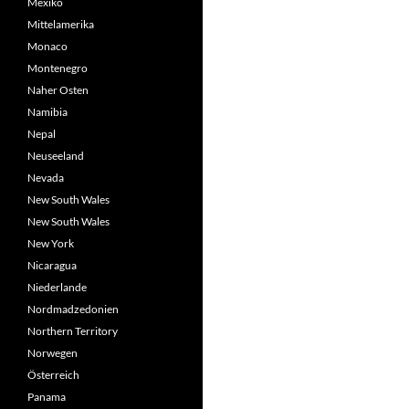
Mexiko
Mittelamerika
Monaco
Montenegro
Naher Osten
Namibia
Nepal
Neuseeland
Nevada
New South Wales
New South Wales
New York
Nicaragua
Niederlande
Nordmadzedonien
Northern Territory
Norwegen
Österreich
Panama