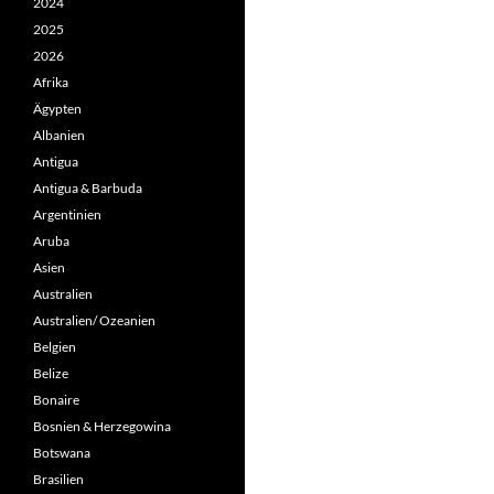
2024
2025
2026
Afrika
Ägypten
Albanien
Antigua
Antigua & Barbuda
Argentinien
Aruba
Asien
Australien
Australien/ Ozeanien
Belgien
Belize
Bonaire
Bosnien & Herzegowina
Botswana
Brasilien