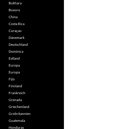
Bukhara
Buxoro
China
Costa Rica
Curaçao
Dänemark
Deutschland
Dominica
Estland
Europa
Europa
Fijis
Finnland
Frankreich
Grenada
Griechenland
Grobritannien
Guatemala
Honduras