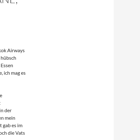
gkok Airways
r hübsch
 Essen
, ich mag es
e
t
in der
en mein
t gab es im
ch die Vats