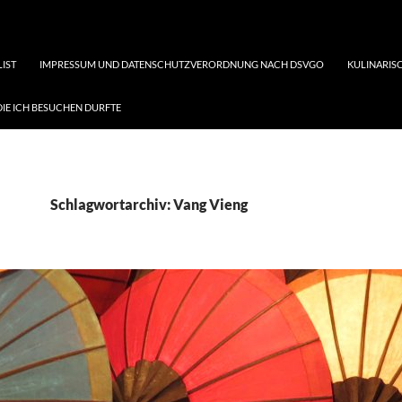
LIST
IMPRESSUM UND DATENSCHUTZVERORDNUNG NACH DSVGO
KULINARISC
DIE ICH BESUCHEN DURFTE
Schlagwortarchiv: Vang Vieng