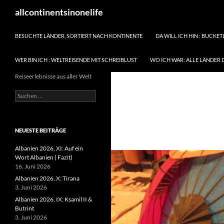
Zum
Suchen
allcontinentsinonelife
Inhalt
springen
BESUCHTE LÄNDER, SORTIERT NACH KONTINENTE
DA WILL ICH HIN : BUCKET
WER BIN ICH : WELTREISENDE MIT SCHREIBLUST
WO ICH WAR: ALLE LÄNDER 
Reiseerlebnisse aus aller Welt
Suchen
nach:
NEUESTE BEITRÄGE
Albanien 2026, XI: Auf ein
Wort Albanien ( Fazit)
16. Juni 2026
Albanien 2026, X: Tirana
3. Juni 2026
Albanien 2026, IX: Ksamil II &
Butrint
3. Juni 2026