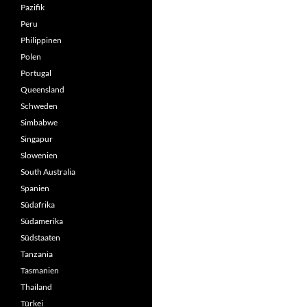
Pazifik
Peru
Philippinen
Polen
Portugal
Queensland
Schweden
Simbabwe
Singapur
Slowenien
South Australia
Spanien
Südafrika
Südamerika
Südstaaten
Tanzania
Tasmanien
Thailand
Türkei