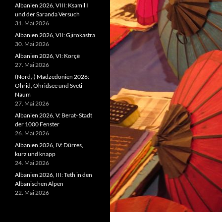
Albanien 2026, VIII: Ksamil I
und der Saranda Versuch
31. Mai 2026
Albanien 2026, VII: Gjirokastra
30. Mai 2026
Albanien 2026, VI: Korçë
27. Mai 2026
(Nord,-) Madzedonien 2026:
Ohrid, Ohridsee und Sveti
Naum
27. Mai 2026
Albanien 2026, V: Berat- Stadt
der 1000 Fenster
26. Mai 2026
Albanien 2026, IV: Dürres,
kurz und knapp
24. Mai 2026
Albanien 2026, III: Teth in den
Albanischen Alpen
22. Mai 2026