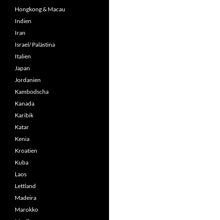
Hongkong & Macau
Indien
Iran
Israel/ Palästina
Italien
Japan
Jordanien
Kambodscha
Kanada
Karibik
Katar
Kenia
Kroatien
Kuba
Laos
Lettland
Madeira
Marokko