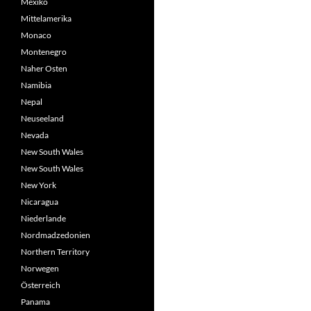
Mexiko
Mittelamerika
Monaco
Montenegro
Naher Osten
Namibia
Nepal
Neuseeland
Nevada
New South Wales
New South Wales
New York
Nicaragua
Niederlande
Nordmadzedonien
Northern Territory
Norwegen
Österreich
Panama