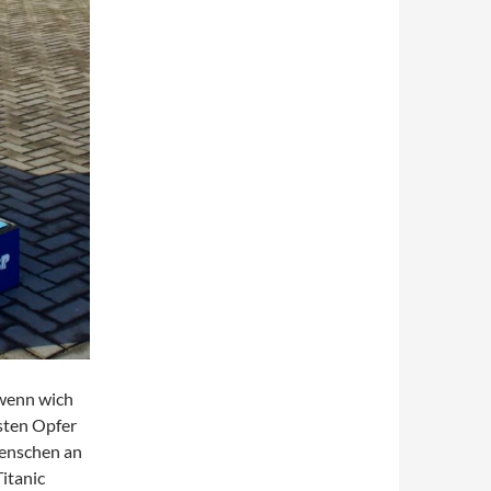
 wenn wich
sten Opfer
Menschen an
Titanic