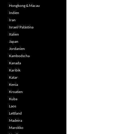
Hongkong & Macau
Indien
Iran
Israel/ Palästina
Italien
Japan
Jordanien
Kambodscha
Kanada
Karibik
Katar
Kenia
Kroatien
Kuba
Laos
Lettland
Madeira
Marokko