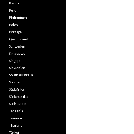
Pazifik
Peru
Philippinen
Polen
Portugal
Queensland
Schweden
Simbabwe
Singapur
Slowenien
South Australia
Spanien
Südafrika
Südamerika
Südstaaten
Tanzania
Tasmanien
Thailand
Türkei