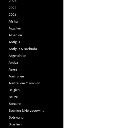
2024
2025
2026
Afrika
Ägypten
Albanien
Antigua
Antigua & Barbuda
Argentinien
Aruba
Asien
Australien
Australien/ Ozeanien
Belgien
Belize
Bonaire
Bosnien & Herzegowina
Botswana
Brasilien