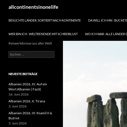
Zum
Suchen
allcontinentsinonelife
Inhalt
springen
BESUCHTE LÄNDER, SORTIERT NACH KONTINENTE
DA WILL ICH HIN : BUCKET
WER BIN ICH : WELTREISENDE MIT SCHREIBLUST
WO ICH WAR: ALLE LÄNDER 
Reiseerlebnisse aus aller Welt
Suchen
nach:
NEUESTE BEITRÄGE
Albanien 2026, XI: Auf ein
Wort Albanien ( Fazit)
16. Juni 2026
Albanien 2026, X: Tirana
3. Juni 2026
Albanien 2026, IX: Ksamil II &
Butrint
3. Juni 2026