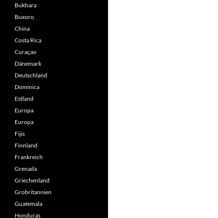
Bukhara
Buxoro
China
Costa Rica
Curaçao
Dänemark
Deutschland
Dominica
Estland
Europa
Europa
Fijis
Finnland
Frankreich
Grenada
Griechenland
Grobritannien
Guatemala
Honduras