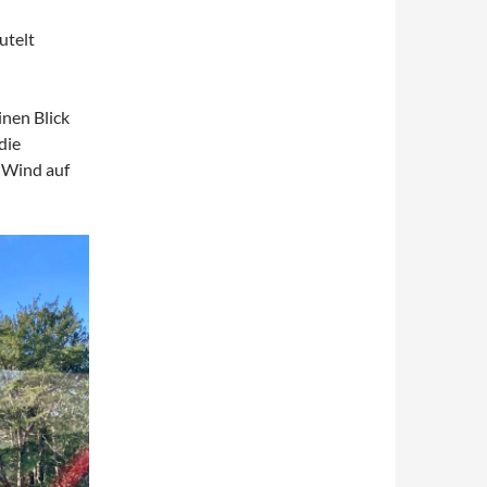
utelt
inen Blick
die
 Wind auf