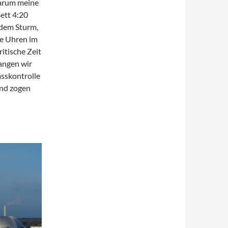
warum meine
ett 4:20
 dem Sturm,
ie Uhren im
itische Zeit
rangen wir
asskontrolle
und zogen