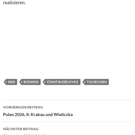
realisieren.
BIER
BUDWEIS
ČESKÉ BUDĚJOVICE
TSCHECHIEN
Beitragsnavigation
VORHERIGER BEITRAG
Polen 2026, II: Krakau und Wieliczka
NÄCHSTER BEITRAG