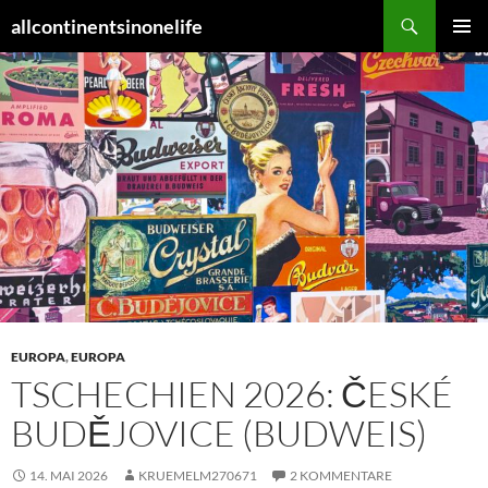
Zum
Suchen
allcontinentsinonelife
Inhalt
PRIMÄR
springen
MENÜ
EUROPA
,
EUROPA
TSCHECHIEN 2026: ČESKÉ
BUDĚJOVICE (BUDWEIS)
14. MAI 2026
KRUEMELM270671
2 KOMMENTARE