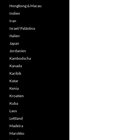
Hongkong & Macau
Indien
Iran
Israel/ Palästina
Italien
Japan
Jordanien
Kambodscha
Kanada
Karibik
Katar
Kenia
Kroatien
Kuba
Laos
Lettland
Madeira
Marokko