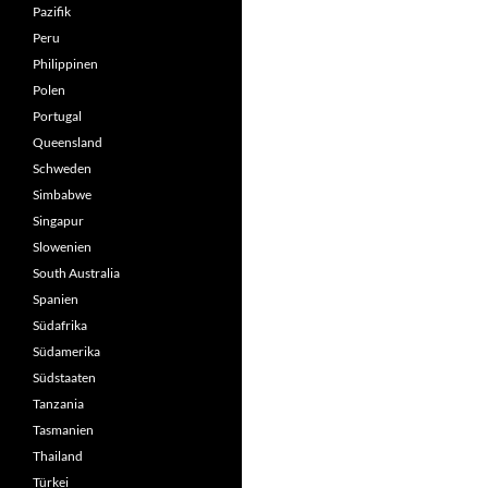
Pazifik
Peru
Philippinen
Polen
Portugal
Queensland
Schweden
Simbabwe
Singapur
Slowenien
South Australia
Spanien
Südafrika
Südamerika
Südstaaten
Tanzania
Tasmanien
Thailand
Türkei