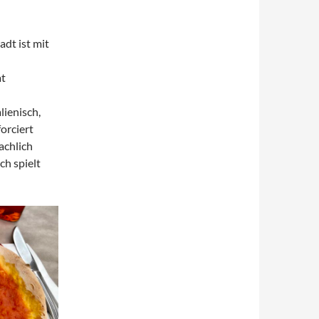
adt ist mit
at
ienisch,
orciert
achlich
ch spielt