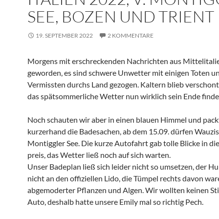
SEE, BOZEN UND TRIENT
19. SEPTEMBER 2022
2 KOMMENTARE
Morgens mit erschreckenden Nachrichten aus Mittelital
geworden, es sind schwere Unwetter mit einigen Toten u
Vermissten durchs Land gezogen. Kaltern blieb verschon
das spätsommerliche Wetter nun wirklich sein Ende finde
Noch schauten wir aber in einen blauen Himmel und pac
kurzerhand die Badesachen, ab dem 15.09. dürfen Wauzis
Montiggler See. Die kurze Autofahrt gab tolle Blicke in di
preis, das Wetter ließ noch auf sich warten.
Unser Badeplan ließ sich leider nicht so umsetzen, der Hu
nicht an den offiziellen Lido, die Tümpel rechts davon war
abgemoderter Pflanzen und Algen. Wir wollten keinen S
Auto, deshalb hatte unsere Emily mal so richtig Pech.