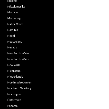
Mexiko
Mittelamerika
Monaco
Montenegro
Naher Osten
Namibia
Nepal
Neuseeland
Nevada
New South Wales
New South Wales
New York
Nicaragua
Niederlande
Nordmadzedonien
Northern Territory
Norwegen
Österreich
Panama