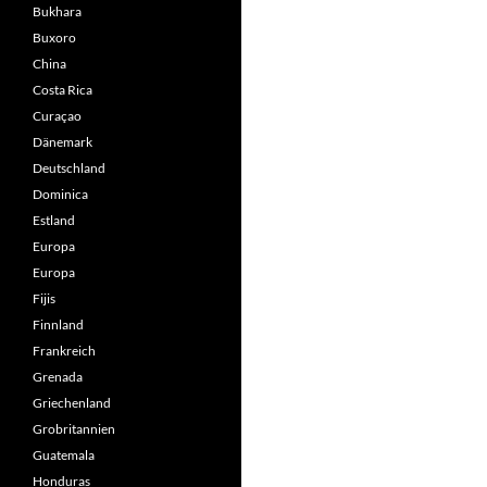
Bukhara
Buxoro
China
Costa Rica
Curaçao
Dänemark
Deutschland
Dominica
Estland
Europa
Europa
Fijis
Finnland
Frankreich
Grenada
Griechenland
Grobritannien
Guatemala
Honduras