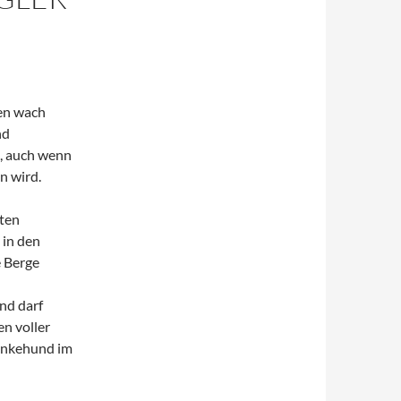
ien wach
nd
t, auch wenn
n wird.
kten
 in den
e Berge
nd darf
en voller
tinkehund im