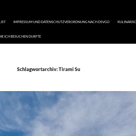
LIST
IMPRESSUM UND DATENSCHUTZVERORDNUNG NACH DSVGO
KULINARISC
DIE ICH BESUCHEN DURFTE
Schlagwortarchiv: Tirami Su