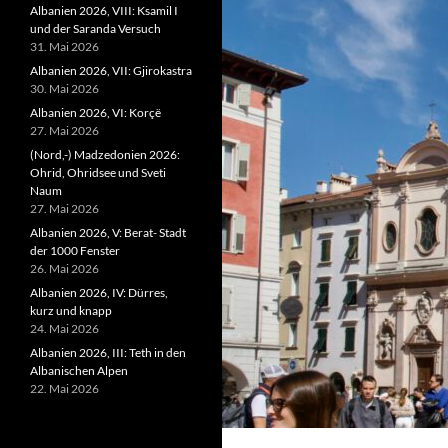
Albanien 2026, VIII: Ksamil I
und der Saranda Versuch
31. Mai 2026
Albanien 2026, VII: Gjirokastra
30. Mai 2026
Albanien 2026, VI: Korçë
27. Mai 2026
(Nord,-) Madzedonien 2026:
Ohrid, Ohridsee und Sveti
Naum
27. Mai 2026
Albanien 2026, V: Berat- Stadt
der 1000 Fenster
26. Mai 2026
Albanien 2026, IV: Dürres,
kurz und knapp
24. Mai 2026
Albanien 2026, III: Teth in den
Albanischen Alpen
22. Mai 2026