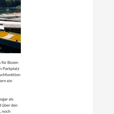
 für Bozen
n Parkplatz
Suchfunktion
ern ein
ogar als
d über den
, noch