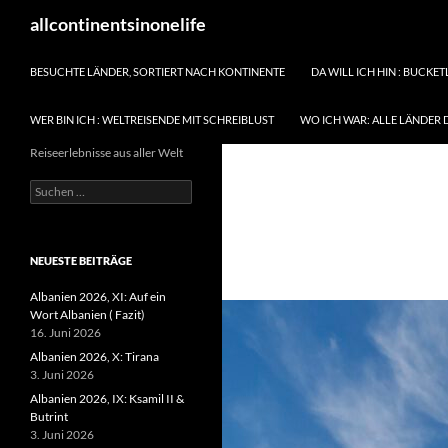
Zum
Suchen
allcontinentsinonelife
Inhalt
springen
BESUCHTE LÄNDER, SORTIERT NACH KONTINENTE
DA WILL ICH HIN : BUCKET
WER BIN ICH : WELTREISENDE MIT SCHREIBLUST
WO ICH WAR: ALLE LÄNDER 
Reiseerlebnisse aus aller Welt
Suchen
nach:
NEUESTE BEITRÄGE
Albanien 2026, XI: Auf ein
Wort Albanien ( Fazit)
16. Juni 2026
Albanien 2026, X: Tirana
3. Juni 2026
Albanien 2026, IX: Ksamil II &
Butrint
3. Juni 2026