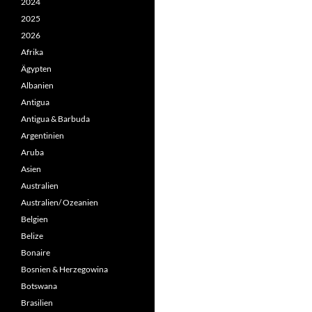
2024
2025
2026
Afrika
Ägypten
Albanien
Antigua
Antigua & Barbuda
Argentinien
Aruba
Asien
Australien
Australien/ Ozeanien
Belgien
Belize
Bonaire
Bosnien & Herzegowina
Botswana
Brasilien