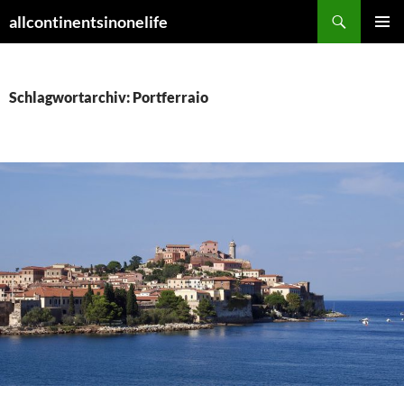
Zum
Suchen
allcontinentsinonelife
Inhalt
PRIMÄR
springen
MENÜ
Schlagwortarchiv: Portferraio