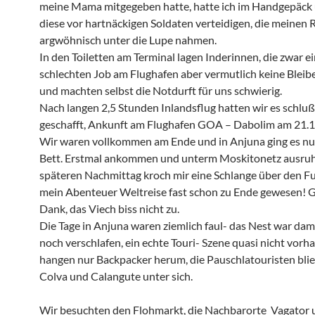
meine Mama mitgegeben hatte, hatte ich im Handgepäck
diese vor hartnäckigen Soldaten verteidigen, die meinen 
argwöhnisch unter die Lupe nahmen.
In den Toiletten am Terminal lagen Inderinnen, die zwar e
schlechten Job am Flughafen aber vermutlich keine Bleibe
und machten selbst die Notdurft für uns schwierig.
Nach langen 2,5 Stunden Inlandsflug hatten wir es schlu
geschafft, Ankunft am Flughafen GOA – Dabolim am 21.
Wir waren vollkommen am Ende und in Anjuna ging es nu
Bett. Erstmal ankommen und unterm Moskitonetz ausru
späteren Nachmittag kroch mir eine Schlange über den F
mein Abenteuer Weltreise fast schon zu Ende gewesen! G
Dank, das Viech biss nicht zu.
Die Tage in Anjuna waren ziemlich faul- das Nest war dam
noch verschlafen, ein echte Touri- Szene quasi nicht vorh
hangen nur Backpacker herum, die Pauschlatouristen blie
Colva und Calangute unter sich.
Wir besuchten den Flohmarkt, die Nachbarorte Vagator 