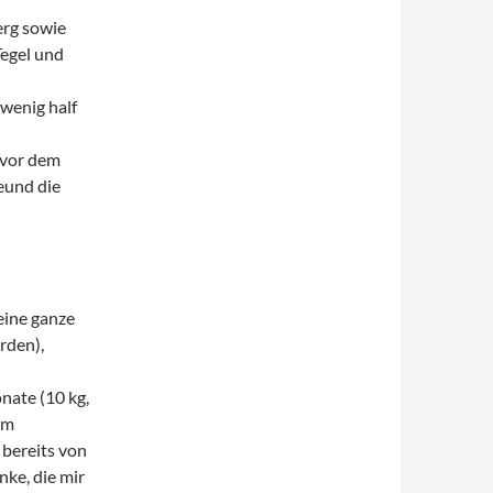
erg sowie
Tegel und
 wenig half
 vor dem
eund die
eine ganze
rden),
n
nate (10 kg,
em
 bereits von
ke, die mir