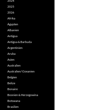
2024
2025
2026
Afrika
Ägypten
Albanien
Antigua
Antigua & Barbuda
Argentinien
Aruba
Asien
Australien
Australien/ Ozeanien
Belgien
Belize
Bonaire
Bosnien & Herzegowina
Botswana
Brasilien