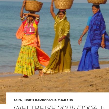
ASIEN
,
INDIEN
,
KAMBODSCHA
,
THAILAND
WELTREISE 2005/2006, I: