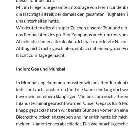
dieser Tour besucht.
Mit im Flieger die gesamte Entourage von Herrn Lindenb
die Nachtigall itself, der damals den gesamten Flughafen 
uns unterhalten hatte.
Wir deuteten dies als super Zeichen unserer Tour und ein
das Beobachten des großen Zampanos auch, um uns vom
Abschiedsschmerz abzulenken. Ich hatte die letzte Nacht
Abflug nicht mehr geschlafen, einfach mit einem guten Fr
Nacht zum Tage gemacht.
Indien: Goa und Mumbai
In Mumbai angekommen, mussten wir am alten Terminal 
indische Nacht ausharren (und die kann sehr lang dort we
bevor wir mit einem klapprigen Minibus zum noch ältere
Inlandsterminal gebracht wurden. Unser Gepäck für 6 Mo
knapp gepackt) hatten wir bereits Stunden vorher an ein
Blechschreibtisch abgegeben und innerlich hatte ich mich
meinen Klamotten verabschiedet. Die Weihnachtsgeschen