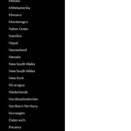
Mexiko
Mittelamerika
Monaco
Montenegro
Naher Osten
Namibia
Nepal
Neuseeland
Nevada
New South Wales
New South Wales
New York
Nicaragua
Niederlande
Nordmadzedonien
Northern Territory
Norwegen
Österreich
Panama