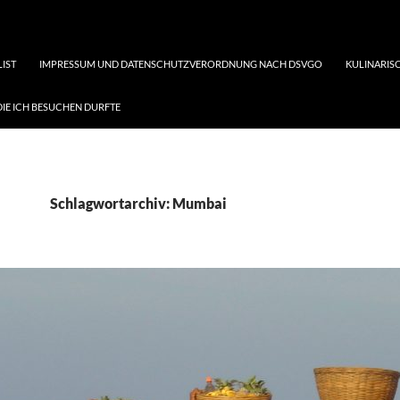
LIST
IMPRESSUM UND DATENSCHUTZVERORDNUNG NACH DSVGO
KULINARISC
DIE ICH BESUCHEN DURFTE
Schlagwortarchiv: Mumbai