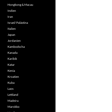
Hongkong & Macau
Indien
Iran
Israel/ Palästina
Italien
Japan
Jordanien
Kambodscha
Kanada
Karibik
Katar
Kenia
Kroatien
Kuba
Laos
Lettland
Madeira
Marokko