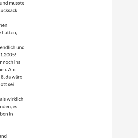
 und musste
Rucksack
inen
 hatten,
ßendlich und
11.2005!
r noch ins
hen. Am
uß, da wäre
ott sei
als wirklich
anden, es
ben in
und