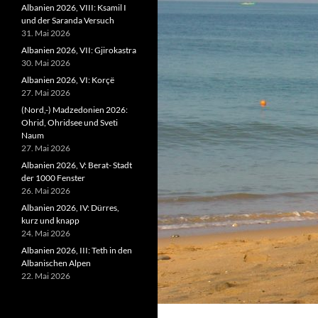
Albanien 2026, VIII: Ksamil I
und der Saranda Versuch
31. Mai 2026
Albanien 2026, VII: Gjirokastra
30. Mai 2026
Albanien 2026, VI: Korçë
27. Mai 2026
(Nord,-) Madzedonien 2026:
Ohrid, Ohridsee und Sveti
Naum
27. Mai 2026
Albanien 2026, V: Berat- Stadt
der 1000 Fenster
26. Mai 2026
Albanien 2026, IV: Dürres,
kurz und knapp
24. Mai 2026
Albanien 2026, III: Teth in den
Albanischen Alpen
22. Mai 2026