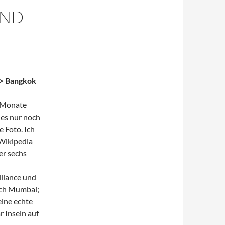
UND
> Bangkok
s Monate
 es nur noch
 Foto. Ich
 Wikipedia
er sechs
lliance und
ach Mumbai;
eine echte
r Inseln auf