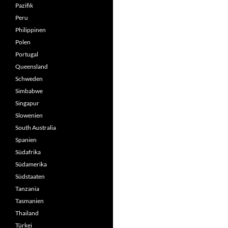
Pazifik
Peru
Philippinen
Polen
Portugal
Queensland
Schweden
Simbabwe
Singapur
Slowenien
South Australia
Spanien
Südafrika
Südamerika
Südstaaten
Tanzania
Tasmanien
Thailand
Türkei