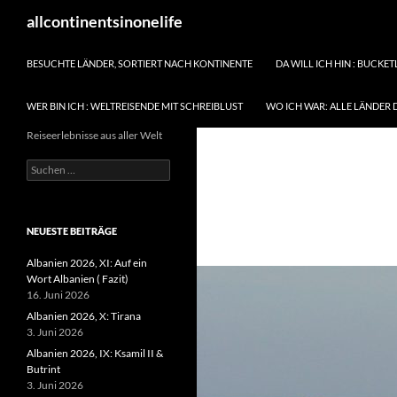
Zum
Suchen
allcontinentsinonelife
Inhalt
springen
BESUCHTE LÄNDER, SORTIERT NACH KONTINENTE
DA WILL ICH HIN : BUCKET
WER BIN ICH : WELTREISENDE MIT SCHREIBLUST
WO ICH WAR: ALLE LÄNDER 
Reiseerlebnisse aus aller Welt
Suchen
nach:
NEUESTE BEITRÄGE
Albanien 2026, XI: Auf ein
Wort Albanien ( Fazit)
16. Juni 2026
Albanien 2026, X: Tirana
3. Juni 2026
Albanien 2026, IX: Ksamil II &
Butrint
3. Juni 2026