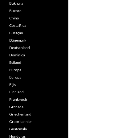
Bukhara
Buxoro
China
Costa Rica
Curaçao
Dänemark
Deutschland
Dominica
Estland
Europa
Europa
Fijis
Finnland
Frankreich
Grenada
Griechenland
Grobritannien
Guatemala
Honduras