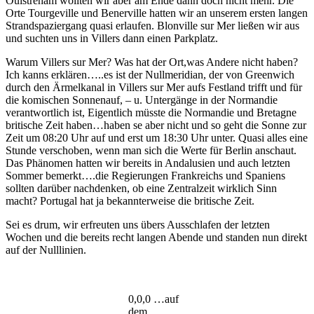
Ouistreham wollten wir aber am Ende dann doch nicht mehr. Die
Orte Tourgeville und Benerville hatten wir an unserem ersten langen
Strandspaziergang quasi erlaufen. Blonville sur Mer ließen wir aus
und suchten uns in Villers dann einen Parkplatz.
Warum Villers sur Mer? Was hat der Ort,was Andere nicht haben?
Ich kanns erklären…..es ist der Nullmeridian, der von Greenwich
durch den Ärmelkanal in Villers sur Mer aufs Festland trifft und für
die komischen Sonnenauf, – u. Untergänge in der Normandie
verantwortlich ist, Eigentlich müsste die Normandie und Bretagne
britische Zeit haben…haben se aber nicht und so geht die Sonne zur
Zeit um 08:20 Uhr auf und erst um 18:30 Uhr unter. Quasi alles eine
Stunde verschoben, wenn man sich die Werte für Berlin anschaut.
Das Phänomen hatten wir bereits in Andalusien und auch letzten
Sommer bemerkt….die Regierungen Frankreichs und Spaniens
sollten darüber nachdenken, ob eine Zentralzeit wirklich Sinn
macht? Portugal hat ja bekannterweise die britische Zeit.
Sei es drum, wir erfreuten uns übers Ausschlafen der letzten
Wochen und die bereits recht langen Abende und standen nun direkt
auf der Nulllinien.
0,0,0 …auf
dem