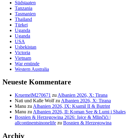
Südstaaten
Tanzania
Tasmanien
Thailand
Türkei
Uganda
Uganda
USA
Usbekistan
Victoria
Vietnam
War emünde
Western Australia
Neueste Kommentare
KruemelM270671
zu
Albanien 2026, X: Tirana
Nati und Kalle Wolf
zu
Albanien 2026, X: Tirana
Manu
zu
Albanien 2026, IX: Ksamil II & Butrint
Manu
zu
Albanien 2026, II: Koman See & Lumi i Shales
Bosnien & Herzegowina 2026: Jajce & Mlinčići |
allcontinentsinonelife
zu
Bosnien & Herzegowina
Archiv