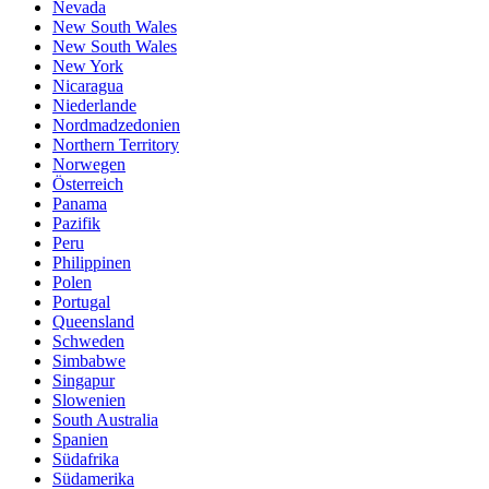
Nevada
New South Wales
New South Wales
New York
Nicaragua
Niederlande
Nordmadzedonien
Northern Territory
Norwegen
Österreich
Panama
Pazifik
Peru
Philippinen
Polen
Portugal
Queensland
Schweden
Simbabwe
Singapur
Slowenien
South Australia
Spanien
Südafrika
Südamerika