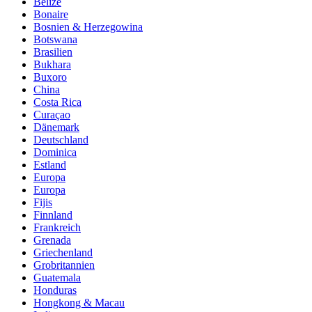
Belize
Bonaire
Bosnien & Herzegowina
Botswana
Brasilien
Bukhara
Buxoro
China
Costa Rica
Curaçao
Dänemark
Deutschland
Dominica
Estland
Europa
Europa
Fijis
Finnland
Frankreich
Grenada
Griechenland
Grobritannien
Guatemala
Honduras
Hongkong & Macau