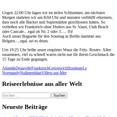
Gegen 22:00 Uhr lagen wir im tiefen Schlummer, am nächsten
Morgen starteten wir um 8:04 Uhr und mussten verblüfft erkennen,
dass noch alle Bäcker und Supermärkte geschlossen hatten. So
verließen wir Frankreich ohne Huitres aus St. Vaast, Utah Beach
oder Cancale…egal ob Nr. 2 oder 3…. :0)!
Auch unser Baguette für den Sonntag in Berlin stammte aus
Belgien….egal, sei es drum.
Um 19:25 Uhr bellte unser empörter Wauz die Fritz- Reuter- Allee
zusammen, viel zu schnell waren nicht nur für ihrem Geschmack die
15 Tage zu Ende gegangen.
Atlantik
Deauville
Frankreich
Greenwich
Houlgate
Le
Normandy
Nullmeridian
Villers-sur-Mer
Reiseerlebnisse aus aller Welt
Suchen
nach:
Neueste Beiträge