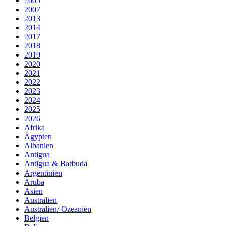
2005
2007
2013
2014
2017
2018
2019
2020
2021
2022
2023
2024
2025
2026
Afrika
Ägypten
Albanien
Antigua
Antigua & Barbuda
Argentinien
Aruba
Asien
Australien
Australien/ Ozeanien
Belgien