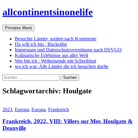
Zum
allcontinentsinonelife
Inhalt
springen
Suchen
Primäres Menü
Besuchte Länder, sortiert nach Kontinente
Da will ich hin : Bucketlist
Impressum und Datenschutzverordnung nach DSVGO
Kulinarische Erlebnisse aus aller Welt
Wer bin ich : Weltreisende mit Schreiblust
wo ich war: Alle Länder die ich besuchen durfte
Suchen
nach:
Schlagwortarchiv: Houlgate
2023
,
Europa
,
Europa
,
Frankreich
Frankreich, 2022, VIII: Villers sur Mer, Houlgate &
Deauville