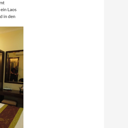
mmt
 ein Laos
d in den