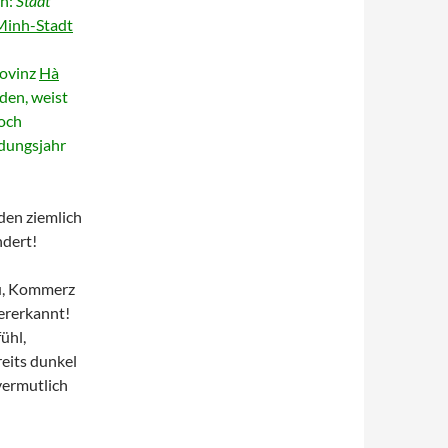
h:
Stadt
Minh-Stadt
rovinz
Hà
den, weist
noch
ndungsjahr
den ziemlich
ndert!
au, Kommerz
ererkannt!
ühl,
eits dunkel
vermutlich