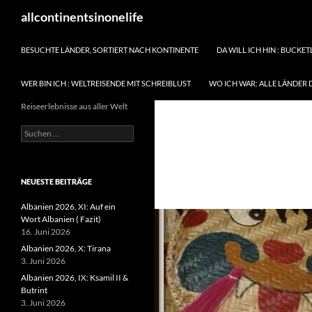
Zum
Suchen
allcontinentsinonelife
Inhalt
springen
BESUCHTE LÄNDER, SORTIERT NACH KONTINENTE
DA WILL ICH HIN : BUCKET
WER BIN ICH : WELTREISENDE MIT SCHREIBLUST
WO ICH WAR: ALLE LÄNDER 
Reiseerlebnisse aus aller Welt
Suchen
nach:
NEUESTE BEITRÄGE
Albanien 2026, XI: Auf ein
Wort Albanien ( Fazit)
16. Juni 2026
Albanien 2026, X: Tirana
3. Juni 2026
Albanien 2026, IX: Ksamil II &
Butrint
3. Juni 2026