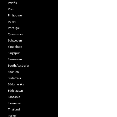
Pazifik
Peru
Philippinen
Polen
Portugal
Queensland
Schweden
Simbabwe
Singapur
Slowenien
South Australia
Spanien
Südafrika
Südamerika
Südstaaten
Tanzania
Tasmanien
Thailand
Türkei