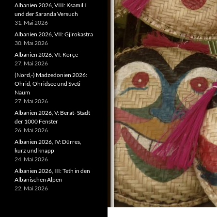
Albanien 2026, VIII: Ksamil I
und der Saranda Versuch
31. Mai 2026
Albanien 2026, VII: Gjirokastra
30. Mai 2026
Albanien 2026, VI: Korçë
27. Mai 2026
(Nord,-) Madzedonien 2026:
Ohrid, Ohridsee und Sveti
Naum
27. Mai 2026
Albanien 2026, V: Berat- Stadt
der 1000 Fenster
26. Mai 2026
Albanien 2026, IV: Dürres,
kurz und knapp
24. Mai 2026
Albanien 2026, III: Teth in den
Albanischen Alpen
22. Mai 2026