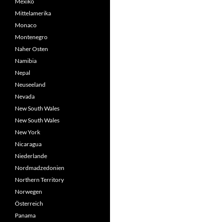
Mexiko
Mittelamerika
Monaco
Montenegro
Naher Osten
Namibia
Nepal
Neuseeland
Nevada
New South Wales
New South Wales
New York
Nicaragua
Niederlande
Nordmadzedonien
Northern Territory
Norwegen
Österreich
Panama