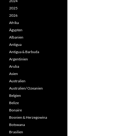
2024
2025
2026
Afrika
Ägypten
Albanien
Antigua
Antigua & Barbuda
Argentinien
Aruba
Asien
Australien
Australien/ Ozeanien
Belgien
Belize
Bonaire
Bosnien & Herzegowina
Botswana
Brasilien