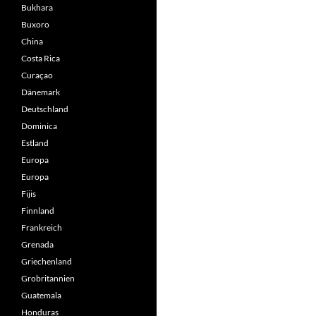
Bukhara
Buxoro
China
Costa Rica
Curaçao
Dänemark
Deutschland
Dominica
Estland
Europa
Europa
Fijis
Finnland
Frankreich
Grenada
Griechenland
Grobritannien
Guatemala
Honduras