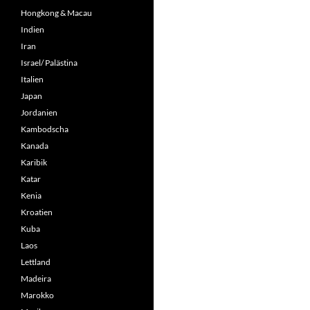
Hongkong & Macau
Indien
Iran
Israel/ Palästina
Italien
Japan
Jordanien
Kambodscha
Kanada
Karibik
Katar
Kenia
Kroatien
Kuba
Laos
Lettland
Madeira
Marokko