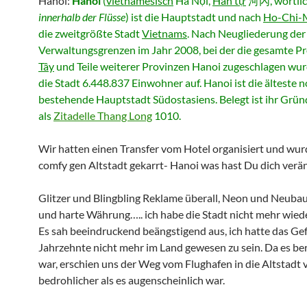
Hanoi:
Hanoi
(
vietnamesisch
Hà Nội
,
Hán tự
河內, wörtlic
innerhalb der Flüsse
) ist die Hauptstadt und nach
Ho-Chi-
die zweitgrößte Stadt
Vietnams
. Nach Neugliederung der
Verwaltungsgrenzen im Jahr 2008, bei der die gesamte P
Tây
und Teile weiterer Provinzen Hanoi zugeschlagen wur
die Stadt 6.448.837 Einwohner auf. Hanoi ist die älteste 
bestehende Hauptstadt Südostasiens. Belegt ist ihr Grü
als
Zitadelle Thang Long
1010.
Wir hatten einen Transfer vom Hotel organisiert und wur
comfy gen Altstadt gekarrt- Hanoi was hast Du dich verä
Glitzer und Blingbling Reklame überall, Neon und Neub
und harte Währung….. ich habe die Stadt nicht mehr wied
Es sah beeindruckend beängstigend aus, ich hatte das Gef
Jahrzehnte nicht mehr im Land gewesen zu sein. Da es ber
war, erschien uns der Weg vom Flughafen in die Altstadt 
bedrohlicher als es augenscheinlich war.