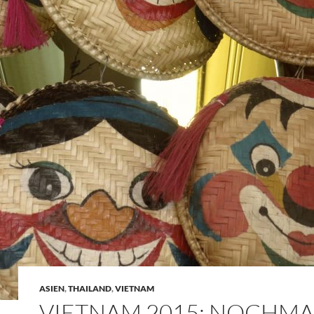
ASIEN
,
THAILAND
,
VIETNAM
VIETNAM 2015: NOCHMA