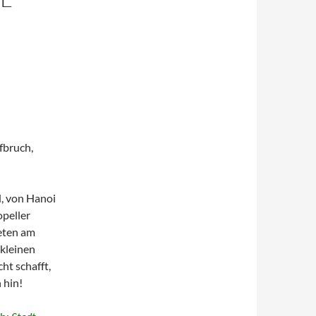
fbruch,
, von Hanoi
opeller
eten am
 kleinen
ht schafft,
 hin!