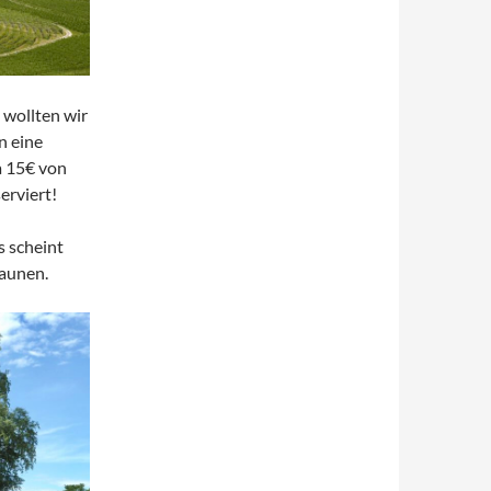
 wollten wir
n eine
à 15€ von
erviert!
s scheint
taunen.