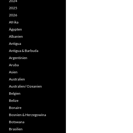
2024
2025
2026
Afrika
Ägypten
Albanien
Antigua
Antigua & Barbuda
Argentinien
Aruba
Asien
Australien
Australien/ Ozeanien
Belgien
Belize
Bonaire
Bosnien & Herzegowina
Botswana
Brasilien