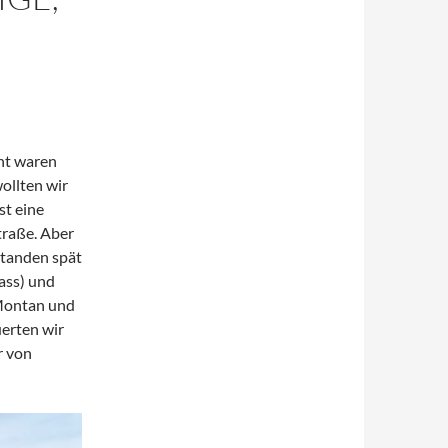
nt waren
ollten wir
t eine
traße. Aber
standen spät
nass) und
 Montan und
uerten wir
r von