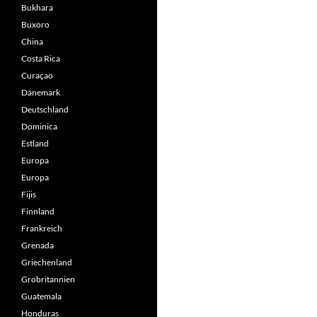
Bukhara
Buxoro
China
Costa Rica
Curaçao
Dänemark
Deutschland
Dominica
Estland
Europa
Europa
Fijis
Finnland
Frankreich
Grenada
Griechenland
Grobritannien
Guatemala
Honduras