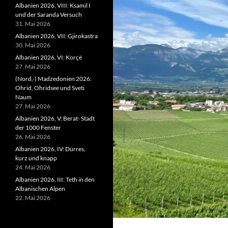
Albanien 2026, VIII: Ksamil I
und der Saranda Versuch
31. Mai 2026
Albanien 2026, VII: Gjirokastra
30. Mai 2026
Albanien 2026, VI: Korçë
27. Mai 2026
(Nord,-) Madzedonien 2026:
Ohrid, Ohridsee und Sveti
Naum
27. Mai 2026
Albanien 2026, V: Berat- Stadt
der 1000 Fenster
26. Mai 2026
Albanien 2026, IV: Dürres,
kurz und knapp
24. Mai 2026
Albanien 2026, III: Teth in den
Albanischen Alpen
22. Mai 2026