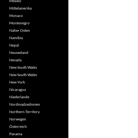
Mexiko
Mittelamerika
Monaco
Montenegro
Naher Osten
Namibia
Nepal
Neuseeland
Nevada
New South Wales
New South Wales
New York
Nicaragua
Niederlande
Nordmadzedonien
Northern Territory
Norwegen
Österreich
Panama