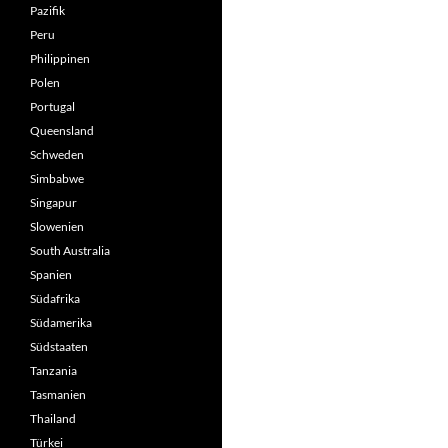
Pazifik
Peru
Philippinen
Polen
Portugal
Queensland
Schweden
Simbabwe
Singapur
Slowenien
South Australia
Spanien
Südafrika
Südamerika
Südstaaten
Tanzania
Tasmanien
Thailand
Türkei