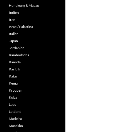
Hongkong & Macau
Indien
Iran
Israel/ Palästina
Italien
Japan
Jordanien
Kambodscha
Kanada
Karibik
Katar
Kenia
Kroatien
Kuba
Laos
Lettland
Madeira
Marokko