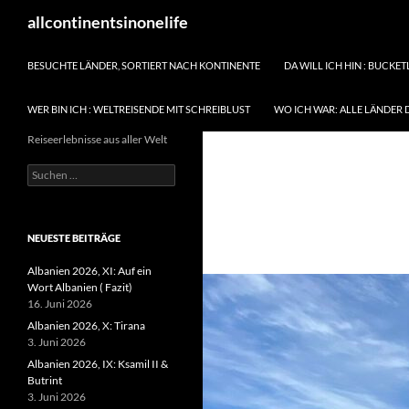
Zum
Suchen
allcontinentsinonelife
Inhalt
springen
BESUCHTE LÄNDER, SORTIERT NACH KONTINENTE
DA WILL ICH HIN : BUCKET
WER BIN ICH : WELTREISENDE MIT SCHREIBLUST
WO ICH WAR: ALLE LÄNDER 
Reiseerlebnisse aus aller Welt
Suchen
nach:
NEUESTE BEITRÄGE
Albanien 2026, XI: Auf ein
Wort Albanien ( Fazit)
16. Juni 2026
Albanien 2026, X: Tirana
3. Juni 2026
Albanien 2026, IX: Ksamil II &
Butrint
3. Juni 2026