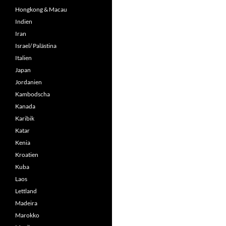
Hongkong & Macau
Indien
Iran
Israel/ Palästina
Italien
Japan
Jordanien
Kambodscha
Kanada
Karibik
Katar
Kenia
Kroatien
Kuba
Laos
Lettland
Madeira
Marokko