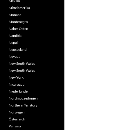
Mexiko
Mittelamerika
Monaco
Montenegro
Naher Osten
Namibia
Nepal
Neuseeland
Nevada
New South Wales
New South Wales
New York
Nicaragua
Niederlande
Nordmadzedonien
Northern Territory
Norwegen
Österreich
Panama