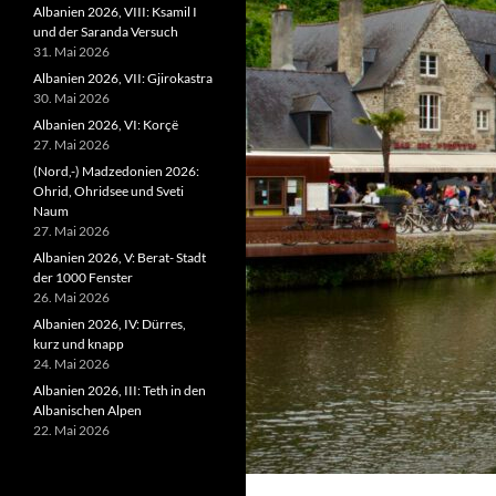
Albanien 2026, VIII: Ksamil I
und der Saranda Versuch
31. Mai 2026
Albanien 2026, VII: Gjirokastra
30. Mai 2026
Albanien 2026, VI: Korçë
27. Mai 2026
(Nord,-) Madzedonien 2026:
Ohrid, Ohridsee und Sveti
Naum
27. Mai 2026
Albanien 2026, V: Berat- Stadt
der 1000 Fenster
26. Mai 2026
Albanien 2026, IV: Dürres,
kurz und knapp
24. Mai 2026
Albanien 2026, III: Teth in den
Albanischen Alpen
22. Mai 2026