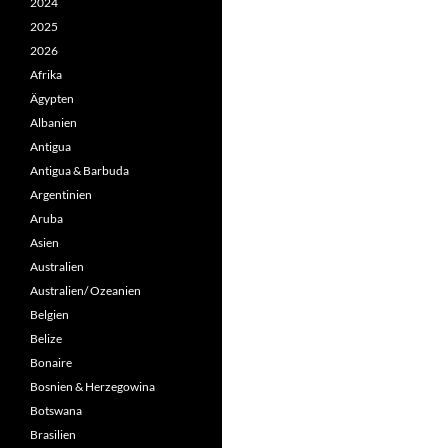
2024
2025
2026
Afrika
Ägypten
Albanien
Antigua
Antigua & Barbuda
Argentinien
Aruba
Asien
Australien
Australien/ Ozeanien
Belgien
Belize
Bonaire
Bosnien & Herzegowina
Botswana
Brasilien