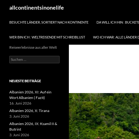
Zum
Suchen
allcontinentsinonelife
Inhalt
springen
BESUCHTE LÄNDER, SORTIERT NACH KONTINENTE
DA WILL ICH HIN : BUCKET
WER BIN ICH : WELTREISENDE MIT SCHREIBLUST
WO ICH WAR: ALLE LÄNDER 
Reiseerlebnisse aus aller Welt
Suchen
nach:
NEUESTE BEITRÄGE
Albanien 2026, XI: Auf ein
Wort Albanien ( Fazit)
16. Juni 2026
Albanien 2026, X: Tirana
3. Juni 2026
Albanien 2026, IX: Ksamil II &
Butrint
3. Juni 2026