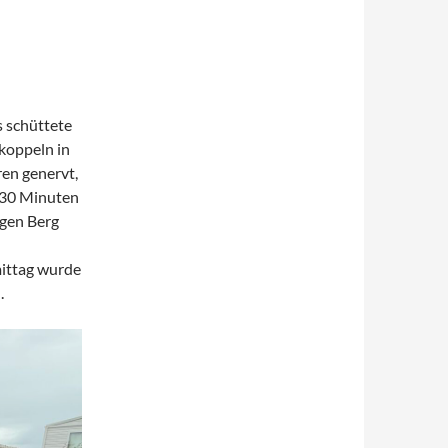
 schüttete
koppeln in
ren genervt,
e 30 Minuten
 gen Berg
mittag wurde
.