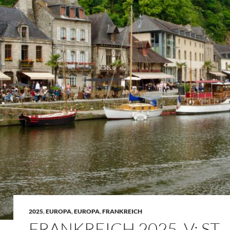
2025
,
EUROPA
,
EUROPA
,
FRANKREICH
FRANKREICH 2025, V: ST.