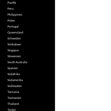
Pazifik
Peru
Philippinen
Polen
Portugal
Queensland
Schweden
Simbabwe
Singapur
Slowenien
South Australia
Spanien
Südafrika
Südamerika
Südstaaten
Tanzania
Tasmanien
Thailand
Türkei