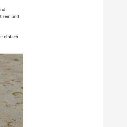
und
t sein und
ar einfach