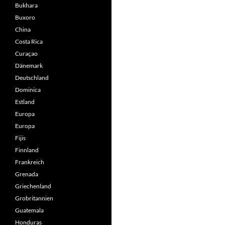
Bukhara
Buxoro
China
Costa Rica
Curaçao
Dänemark
Deutschland
Dominica
Estland
Europa
Europa
Fijis
Finnland
Frankreich
Grenada
Griechenland
Grobritannien
Guatemala
Honduras