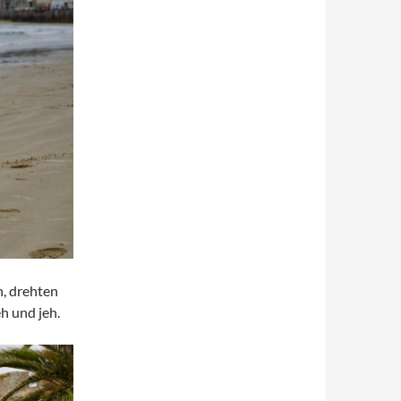
, drehten
h und jeh.