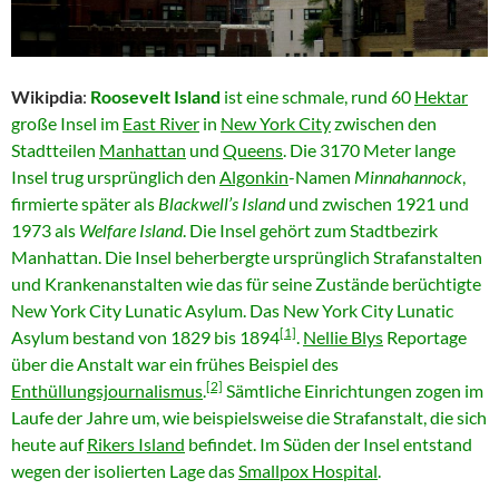
Wikipdia
:
Roosevelt Island
ist eine schmale, rund 60
Hektar
große Insel im
East River
in
New York City
zwischen den
Stadtteilen
Manhattan
und
Queens
. Die 3170 Meter lange
Insel trug ursprünglich den
Algonkin
-Namen
Minnahannock
,
firmierte später als
Blackwell’s Island
und zwischen 1921 und
1973 als
Welfare Island
. Die Insel gehört zum Stadtbezirk
Manhattan. Die Insel beherbergte ursprünglich Strafanstalten
und Krankenanstalten wie das für seine Zustände berüchtigte
New York City Lunatic Asylum. Das New York City Lunatic
[1]
Asylum bestand von 1829 bis 1894
.
Nellie Blys
Reportage
über die Anstalt war ein frühes Beispiel des
[2]
Enthüllungsjournalismus
.
Sämtliche Einrichtungen zogen im
Laufe der Jahre um, wie beispielsweise die Strafanstalt, die sich
heute auf
Rikers Island
befindet. Im Süden der Insel entstand
wegen der isolierten Lage das
Smallpox Hospital
.