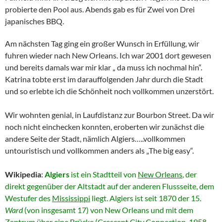
probierte den Pool aus. Abends gab es für Zwei von Drei
japanisches BBQ.
Am nächsten Tag ging ein großer Wunsch in Erfüllung, wir
fuhren wieder nach New Orleans. Ich war 2001 dort gewesen
und bereits damals war mir klar „ da muss ich nochmal hin“.
Katrina tobte erst im darauffolgenden Jahr durch die Stadt
und so erlebte ich die Schönheit noch vollkommen unzerstört.
Wir wohnten genial, in Laufdistanz zur Bourbon Street. Da wir
noch nicht einchecken konnten, eroberten wir zunächst die
andere Seite der Stadt, nämlich Algiers…..vollkommen
untouristisch und vollkommen anders als „The big easy“.
Wikipedia
:
Algiers
ist ein Stadtteil von
New Orleans
, der
direkt gegenüber der Altstadt auf der anderen Flussseite, dem
Westufer des
Mississippi
liegt.
Algiers ist seit 1870 der 15.
Ward
(von insgesamt 17) von New Orleans und mit dem
Zentrum über eine Brücke (Crescent City Connection, 1958