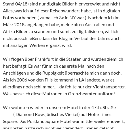
Stand 04/18) sind nur digitale Bilder hier verewigt und nicht
Alles, was ich auf dieser Reisebwundert habe, ist in digitalen
Fotos vorhanden ( zumal ich 3x in NY war ). Nachdem ich im
März 2018 angefangen habe, meine alten Australien und
Afrika Bilder zu scannen und somit zu digitalisieren, will ich
nicht ausschließen, dass der Blog im Verlauf des Jahres auch
mit analogen Werken ergänzt wird.
Wir flogen über Frankfurt in die Staaten und wurden ziemlich
hart befragt. Es war für mich das erste Mal nach den
Anschlägen und die Ruppigkeit überraschte mich dann doch.
Als ich 2006 von den Fijis kommend in LA landete, war es
allerdings noch schlimmer…..da fehlte nur der Viehtransporter.
Was hasse ich diese Matronen in Grenzbeamtenuniform!
Wir wohnten wieder in unserem Hotel in der 47th. Straße
( Diamond Row, jüdisches Viertel) auf Höhe Times
Square. Das Portland Square Hotel war mittlerweile renoviert,
ansonsten hatte sich nicht viel verändert. Tränen gelacht