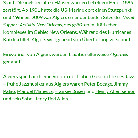
Stadt. Die meisten alten Häuser wurden bei einem Feuer 1895
zerstört. Ab 1901 hatte die US-Marine dort einen Stützpunkt
und 1966 bis 2009 war Algiers einer der beiden Sitze der
Naval
Support Activity New Orleans
, des größten militärischen
Komplexes im Gebiet New Orleans. Während des Hurricanes
Katrina blieb Algiers weitgehend von Überflutung verschont.
Einwohner von Algiers werden traditionellerweise
Algerines
genannt.
Algiers spielt auch eine Rolle in der frühen Geschichte des Jazz
– frühe Jazzmusiker aus Algiers waren
Peter Bocage
,
Jimmy
Palao
,
Manuel Manetta
,
Frankie Dusen
und
Henry Allen senior
und sein Sohn
Henry Red Allen
.
Unser Hotelin N.O: