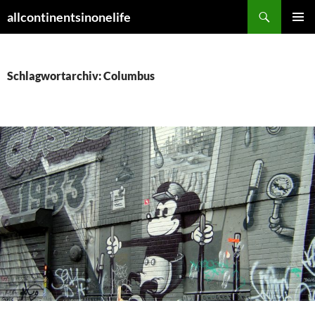
Zum
Suchen
allcontinentsinonelife
Inhalt
PRIMÄR
springen
MENÜ
Schlagwortarchiv: Columbus