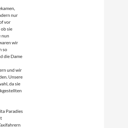
bekamen,
ndern nur
pf vor
 ob sie
e nun
waren wir
n so
nd die Dame
ern und wir
den. Unsere
ahl, da sie
ckgestellten
ita Paradies
it
axifahrern