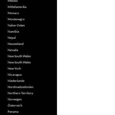
Mexiko
Mittelamerika
Monaco
Montenegro
Naher Osten
Namibia
Nepal
Neuseeland
Nevada
New South Wales
New South Wales
New York
Nicaragua
Niederlande
Nordmadzedonien
Northern Territory
Norwegen
Österreich
Panama