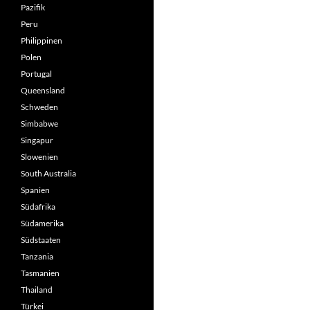
Pazifik
Peru
Philippinen
Polen
Portugal
Queensland
Schweden
Simbabwe
Singapur
Slowenien
South Australia
Spanien
Südafrika
Südamerika
Südstaaten
Tanzania
Tasmanien
Thailand
Türkei