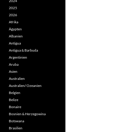
2024
2025
2026
Afrika
Ägypten
Albanien
Antigua
Antigua & Barbuda
Argentinien
Aruba
Asien
Australien
Australien/ Ozeanien
Belgien
Belize
Bonaire
Bosnien & Herzegowina
Botswana
Brasilien