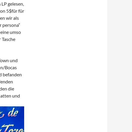
 LP gelesen,
on 5$für für
en wir als
r persona“
 eine umso
r Tasche
 Town und
on/Bocas
nd befanden
afenden
den die
hatten und