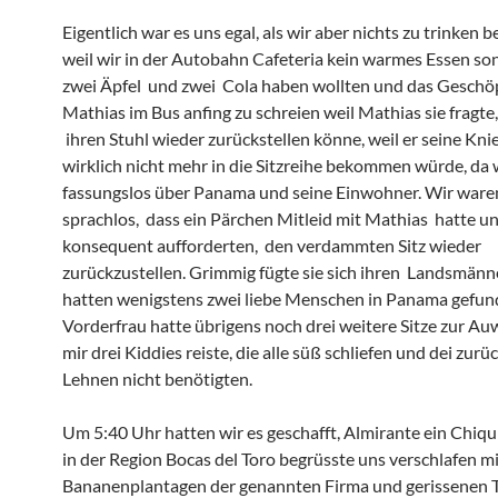
Eigentlich war es uns egal, als wir aber nichts zu trinken 
weil wir in der Autobahn Cafeteria kein warmes Essen so
zwei Äpfel und zwei Cola haben wollten und das Geschö
Mathias im Bus anfing zu schreien weil Mathias sie fragte,
ihren Stuhl wieder zurückstellen könne, weil er seine Kni
wirklich nicht mehr in die Sitzreihe bekommen würde, da 
fassungslos über Panama und seine Einwohner. Wir ware
sprachlos, dass ein Pärchen Mitleid mit Mathias hatte u
konsequent aufforderten, den verdammten Sitz wieder
zurückzustellen. Grimmig fügte sie sich ihren Landsmänn
hatten wenigstens zwei liebe Menschen in Panama gefun
Vorderfrau hatte übrigens noch drei weitere Sitze zur Auw
mir drei Kiddies reiste, die alle süß schliefen und dei zurü
Lehnen nicht benötigten.
Um 5:40 Uhr hatten wir es geschafft, Almirante ein Chiqu
in der Region Bocas del Toro begrüsste uns verschlafen m
Bananenplantagen der genannten Firma und gerissenen T