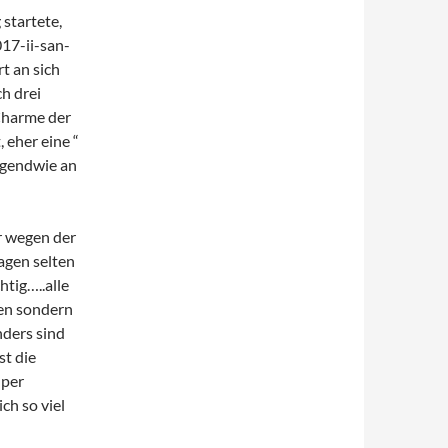
startete,
17-ii-san-
t an sich
h drei
Charme der
 eher eine “
rgendwie an
r wegen der
Tagen selten
htig…..alle
en sondern
nders sind
t die
uper
ch so viel