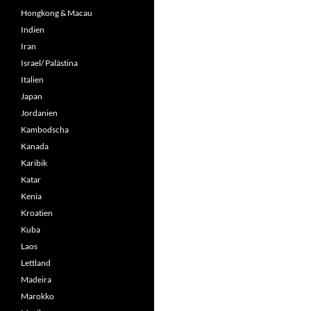
Hongkong & Macau
Indien
Iran
Israel/ Palästina
Italien
Japan
Jordanien
Kambodscha
Kanada
Karibik
Katar
Kenia
Kroatien
Kuba
Laos
Lettland
Madeira
Marokko