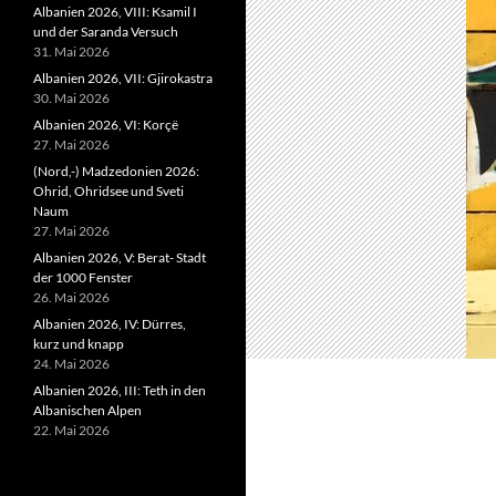
Albanien 2026, VIII: Ksamil I
und der Saranda Versuch
31. Mai 2026
Albanien 2026, VII: Gjirokastra
30. Mai 2026
Albanien 2026, VI: Korçë
27. Mai 2026
(Nord,-) Madzedonien 2026:
Ohrid, Ohridsee und Sveti
Naum
27. Mai 2026
Albanien 2026, V: Berat- Stadt
der 1000 Fenster
26. Mai 2026
Albanien 2026, IV: Dürres,
kurz und knapp
24. Mai 2026
Albanien 2026, III: Teth in den
Albanischen Alpen
22. Mai 2026