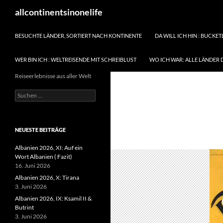
Zum
Suchen
allcontinentsinonelife
Inhalt
springen
BESUCHTE LÄNDER, SORTIERT NACH KONTINENTE
DA WILL ICH HIN : BUCKET
WER BIN ICH : WELTREISENDE MIT SCHREIBLUST
WO ICH WAR: ALLE LÄNDER 
Reiseerlebnisse aus aller Welt
Suchen
nach:
NEUESTE BEITRÄGE
Albanien 2026, XI: Auf ein
Wort Albanien ( Fazit)
16. Juni 2026
Albanien 2026, X: Tirana
3. Juni 2026
Albanien 2026, IX: Ksamil II &
Butrint
3. Juni 2026