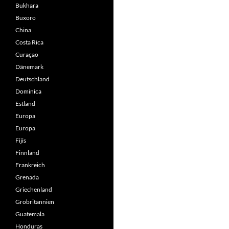
Bukhara
Buxoro
China
Costa Rica
Curaçao
Dänemark
Deutschland
Dominica
Estland
Europa
Europa
Fijis
Finnland
Frankreich
Grenada
Griechenland
Grobritannien
Guatemala
Honduras