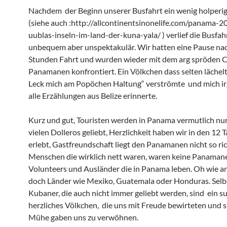
Nachdem der Beginn unserer Busfahrt ein wenig holperig 
(siehe auch :http://allcontinentsinonelife.com/panama-20
uublas-inseln-im-land-der-kuna-yala/ ) verlief die Busfahr
unbequem aber unspektakulär. Wir hatten eine Pause nac
Stunden Fahrt und wurden wieder mit dem arg spröden 
Panamanen konfrontiert. Ein Völkchen dass selten lächelt,
Leck mich am Popöchen Haltung“ verströmte und mich i
alle Erzählungen aus Belize erinnerte.
Kurz und gut, Touristen werden in Panama vermutlich nu
vielen Dolleros geliebt, Herzlichkeit haben wir in den 12 
erlebt, Gastfreundschaft liegt den Panamanen nicht so ric
Menschen die wirklich nett waren, waren keine Panaman
Volunteers und Ausländer die in Panama leben. Oh wie a
doch Länder wie Mexiko, Guatemala oder Honduras. Selbs
Kubaner, die auch nicht immer geliebt werden, sind ein s
herzliches Völkchen, die uns mit Freude bewirteten und si
Mühe gaben uns zu verwöhnen.