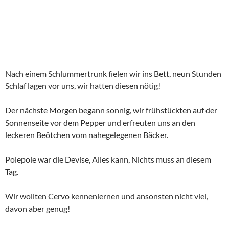
Nach einer Latte und Cappuchinopause zog es uns in die
Barockkirche
San Giovanni Battista
von Cervo (erbaut von
1686–1734) und danch schleunig wieder zurück auf den CP.