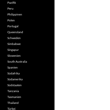
Pazifik
Peru
Philippinen
Polen
Portugal
Queensland
Schweden
Simbabwe
Singapur
Slowenien
South Australia
Spanien
Südafrika
Südamerika
Südstaaten
Tanzania
Tasmanien
Thailand
Türkei