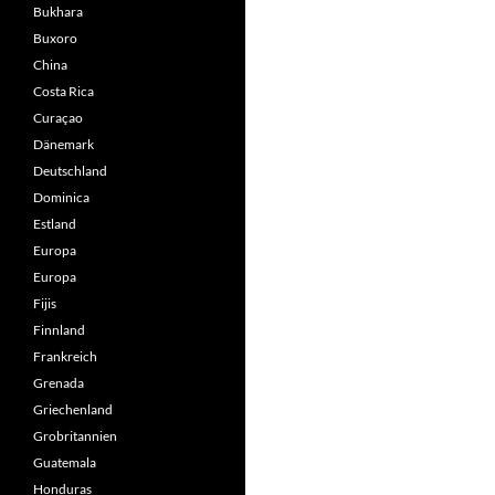
Bukhara
Buxoro
China
Costa Rica
Curaçao
Dänemark
Deutschland
Dominica
Estland
Europa
Europa
Fijis
Finnland
Frankreich
Grenada
Griechenland
Grobritannien
Guatemala
Honduras