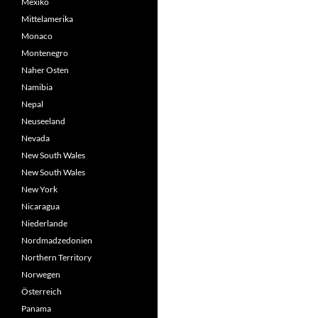
Mexiko
Mittelamerika
Monaco
Montenegro
Naher Osten
Namibia
Nepal
Neuseeland
Nevada
New South Wales
New South Wales
New York
Nicaragua
Niederlande
Nordmadzedonien
Northern Territory
Norwegen
Österreich
Panama