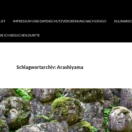
LIST
IMPRESSUM UND DATENSCHUTZVERORDNUNG NACH DSVGO
KULINARISC
DIE ICH BESUCHEN DURFTE
Schlagwortarchiv: Arashiyama