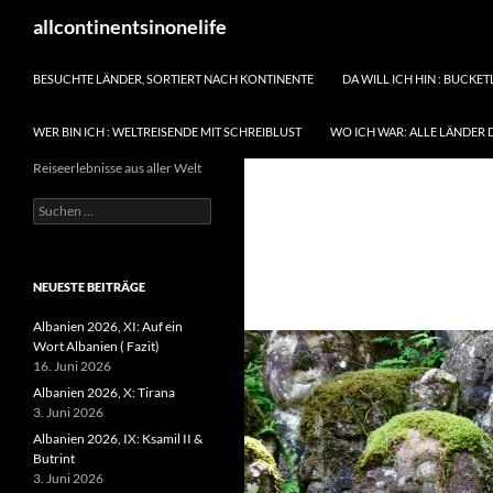
Zum
Suchen
allcontinentsinonelife
Inhalt
springen
BESUCHTE LÄNDER, SORTIERT NACH KONTINENTE
DA WILL ICH HIN : BUCKET
WER BIN ICH : WELTREISENDE MIT SCHREIBLUST
WO ICH WAR: ALLE LÄNDER 
Reiseerlebnisse aus aller Welt
Suchen
nach:
NEUESTE BEITRÄGE
Albanien 2026, XI: Auf ein
Wort Albanien ( Fazit)
16. Juni 2026
Albanien 2026, X: Tirana
3. Juni 2026
Albanien 2026, IX: Ksamil II &
Butrint
3. Juni 2026