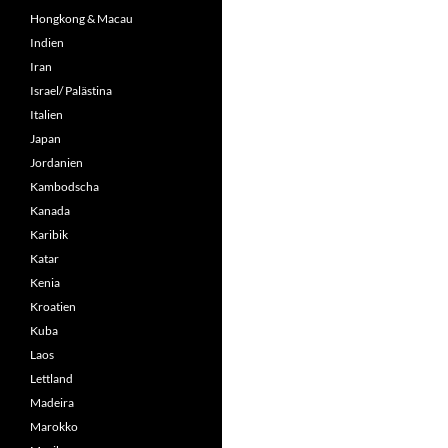
Hongkong & Macau
Indien
Iran
Israel/ Palästina
Italien
Japan
Jordanien
Kambodscha
Kanada
Karibik
Katar
Kenia
Kroatien
Kuba
Laos
Lettland
Madeira
Marokko