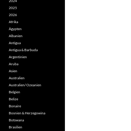
2024
2025
2026
Afrika
Ägypten
Albanien
Antigua
Antigua & Barbuda
Argentinien
Aruba
Asien
Australien
Australien/ Ozeanien
Belgien
Belize
Bonaire
Bosnien & Herzegowina
Botswana
Brasilien