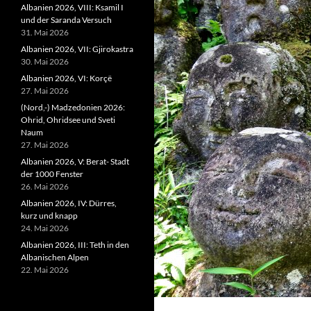
Albanien 2026, VIII: Ksamil I
und der Saranda Versuch
31. Mai 2026
Albanien 2026, VII: Gjirokastra
30. Mai 2026
Albanien 2026, VI: Korçë
27. Mai 2026
(Nord,-) Madzedonien 2026:
Ohrid, Ohridsee und Sveti
Naum
27. Mai 2026
Albanien 2026, V: Berat- Stadt
der 1000 Fenster
26. Mai 2026
Albanien 2026, IV: Dürres,
kurz und knapp
24. Mai 2026
Albanien 2026, III: Teth in den
Albanischen Alpen
22. Mai 2026