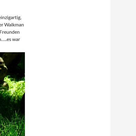
inzigartig,
der Walkman
n Freunden
n…..es war