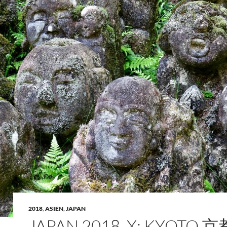
2018
,
ASIEN
,
JAPAN
JAPAN 2018, X: KYOTO 