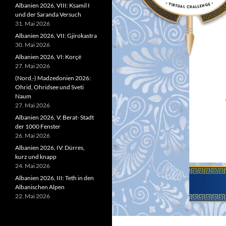
Albanien 2026, VIII: Ksamil I
und der Saranda Versuch
31. Mai 2026
Albanien 2026, VII: Gjirokastra
30. Mai 2026
Albanien 2026, VI: Korçë
27. Mai 2026
(Nord,-) Madzedonien 2026:
Ohrid, Ohridsee und Sveti
Naum
27. Mai 2026
Albanien 2026, V: Berat- Stadt
der 1000 Fenster
26. Mai 2026
Albanien 2026, IV: Dürres,
kurz und knapp
24. Mai 2026
Albanien 2026, III: Teth in den
Albanischen Alpen
22. Mai 2026