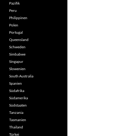
Pazifik
Peru
Philippinen
Polen
Portugal
Queensland
Schweden
Simbabwe
Singapur
Slowenien
South Australia
Spanien
Südafrika
Südamerika
Südstaaten
Tanzania
Tasmanien
Thailand
Türkei