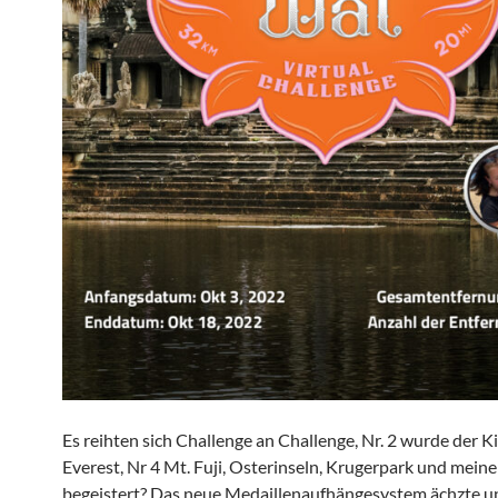
Es reihten sich Challenge an Challenge, Nr. 2 wurde der Kil
Everest, Nr 4 Mt. Fuji, Osterinseln, Krugerpark und meine
begeistert? Das neue Medaillenaufhängesystem ächzte u