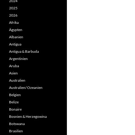
2024
2025
2026
Afrika
Ägypten
Albanien
Antigua
Antigua & Barbuda
Argentinien
Aruba
Asien
Australien
Australien/ Ozeanien
Belgien
Belize
Bonaire
Bosnien & Herzegowina
Botswana
Brasilien