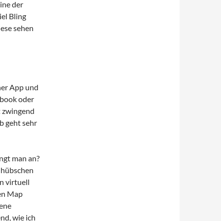
ine der
el Bling
iese sehen
ner App und
ebook oder
t zwingend
b geht sehr
ängt man an?
m hübschen
 virtuell
ven Map
bene
nd, wie ich