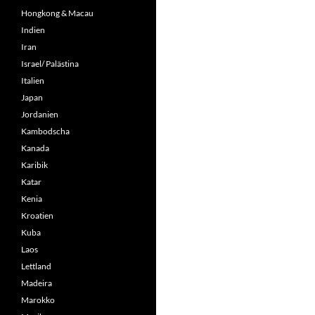
Hongkong & Macau
Indien
Iran
Israel/ Palästina
Italien
Japan
Jordanien
Kambodscha
Kanada
Karibik
Katar
Kenia
Kroatien
Kuba
Laos
Lettland
Madeira
Marokko