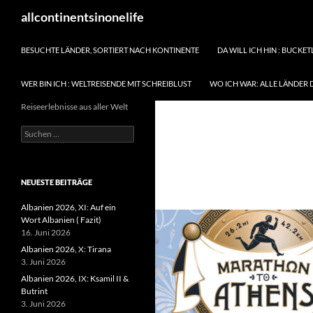
Zum
Suchen
allcontinentsinonelife
Inhalt
springen
BESUCHTE LÄNDER, SORTIERT NACH KONTINENTE
DA WILL ICH HIN : BUCKET
WER BIN ICH : WELTREISENDE MIT SCHREIBLUST
WO ICH WAR: ALLE LÄNDER 
Reiseerlebnisse aus aller Welt
Suchen
nach:
NEUESTE BEITRÄGE
Albanien 2026, XI: Auf ein
Wort Albanien ( Fazit)
16. Juni 2026
Albanien 2026, X: Tirana
3. Juni 2026
Albanien 2026, IX: Ksamil II &
Butrint
3. Juni 2026