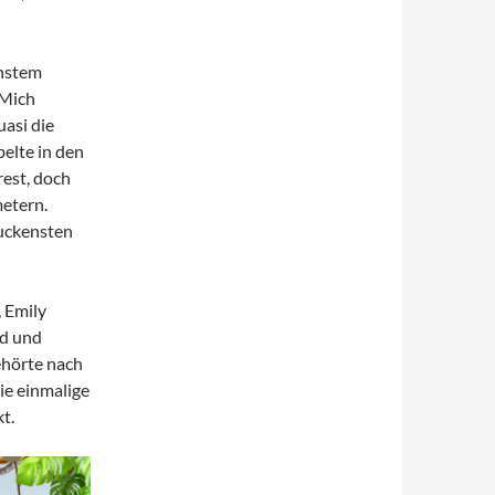
önstem
 Mich
uasi die
belte in den
rest, doch
metern.
ruckensten
, Emily
ld und
ehörte nach
ie einmalige
t.