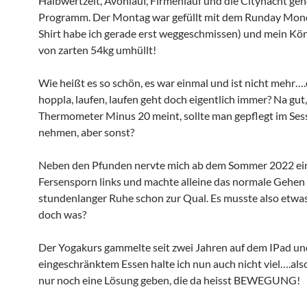
Halbwertzeit, Avonlauf, Firmenlauf und die Citynacht ge
Programm. Der Montag war gefüllt mit dem Runday Mond
Shirt habe ich gerade erst weggeschmissen) und mein Kö
von zarten 54kg umhüllt!
Wie heißt es so schön, es war einmal und ist nicht mehr…
hoppla, laufen, laufen geht doch eigentlich immer? Na gut,
Thermometer Minus 20 meint, sollte man gepflegt im Sess
nehmen, aber sonst?
Neben den Pfunden nervte mich ab dem Sommer 2022 ei
Fersensporn links und machte alleine das normale Gehen
stundenlanger Ruhe schon zur Qual. Es musste also etwa
doch was?
Der Yogakurs gammelte seit zwei Jahren auf dem IPad un
eingeschränktem Essen halte ich nun auch nicht viel….als
nur noch eine Lösung geben, die da heisst BEWEGUNG!