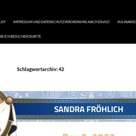
LIST
IMPRESSUM UND DATENSCHUTZVERORDNUNG NACH DSVGO
KULINARISC
DIE ICH BESUCHEN DURFTE
Schlagwortarchiv: 42