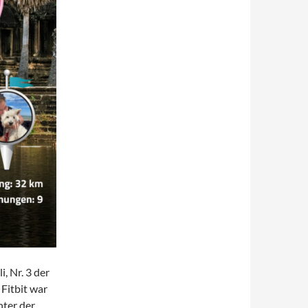
i, Nr. 3 der
 Fitbit war
nter der