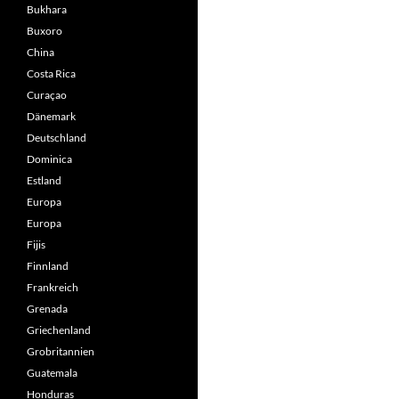
Bukhara
Buxoro
China
Costa Rica
Curaçao
Dänemark
Deutschland
Dominica
Estland
Europa
Europa
Fijis
Finnland
Frankreich
Grenada
Griechenland
Grobritannien
Guatemala
Honduras