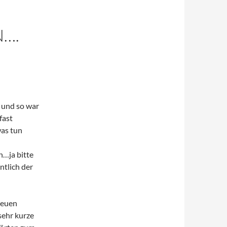
….
 und so war
fast
was tun
n…ja bitte
ntlich der
neuen
sehr kurze