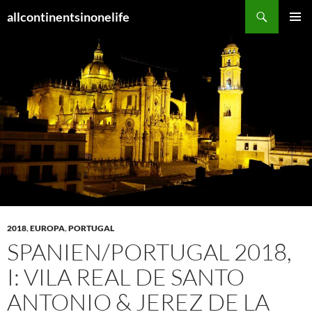
Zum
Suchen
allcontinentsinonelife
Inhalt
PRIMÄR
springen
MENÜ
2018
,
EUROPA
,
PORTUGAL
SPANIEN/PORTUGAL 2018,
I: VILA REAL DE SANTO
ANTONIO & JEREZ DE LA