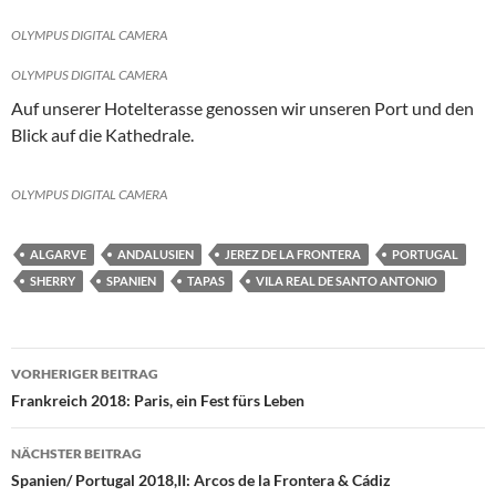
OLYMPUS DIGITAL CAMERA
OLYMPUS DIGITAL CAMERA
Auf unserer Hotelterasse genossen wir unseren Port und den
Blick auf die Kathedrale.
OLYMPUS DIGITAL CAMERA
ALGARVE
ANDALUSIEN
JEREZ DE LA FRONTERA
PORTUGAL
SHERRY
SPANIEN
TAPAS
VILA REAL DE SANTO ANTONIO
Beitragsnavigation
VORHERIGER BEITRAG
Frankreich 2018: Paris, ein Fest fürs Leben
NÄCHSTER BEITRAG
Spanien/ Portugal 2018,II: Arcos de la Frontera & Cádiz