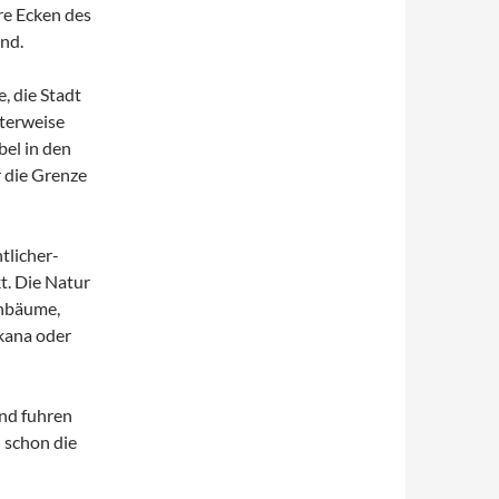
re Ecken des
nd.
, die Stadt
nterweise
bel in den
 die Grenze
tlicher-
t. Die Natur
enbäume,
skana oder
und fuhren
 schon die