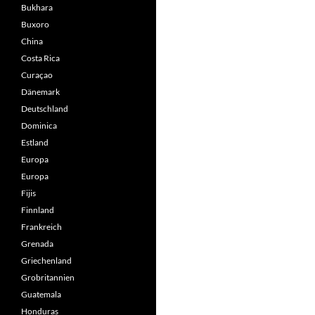
Bukhara
Buxoro
China
Costa Rica
Curaçao
Dänemark
Deutschland
Dominica
Estland
Europa
Europa
Fijis
Finnland
Frankreich
Grenada
Griechenland
Grobritannien
Guatemala
Honduras