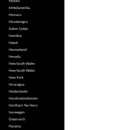
Mexiko
Mittelamerika
Monaco
Montenegro
Naher Osten
Namibia
Nepal
Neuseeland
Nevada
New South Wales
New South Wales
New York
Nicaragua
Niederlande
Nordmadzedonien
Northern Territory
Norwegen
Österreich
Panama