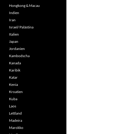
Hongkong & Macau
Indien
Iran
Israel/ Palästina
Italien
Japan
Jordanien
Kambodscha
Kanada
Karibik
Katar
Kenia
Kroatien
Kuba
Laos
Lettland
Madeira
Marokko