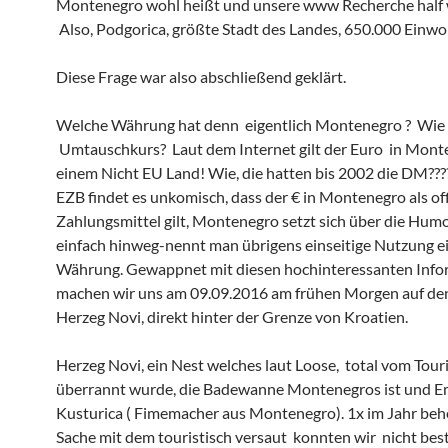
Montenegro wohl heißt und unsere www Recherche half w
Also, Podgorica, größte Stadt des Landes, 650.000 Einwo
Diese Frage war also abschließend geklärt.
Welche Währung hat denn eigentlich Montenegro ? Wie i
Umtauschkurs? Laut dem Internet gilt der Euro in Mont
einem Nicht EU Land! Wie, die hatten bis 2002 die DM???
EZB findet es unkomisch, dass der € in Montenegro als off
Zahlungsmittel gilt, Montenegro setzt sich über die Humo
einfach hinweg-nennt man übrigens einseitige Nutzung e
Währung. Gewappnet mit diesen hochinteressanten Inf
machen wir uns am 09.09.2016 am frühen Morgen auf d
Herzeg Novi, direkt hinter der Grenze von Kroatien.
Herzeg Novi, ein Nest welches laut Loose, total vom Tou
überrannt wurde, die Badewanne Montenegros ist und E
Kusturica ( Fimemacher aus Montenegro). 1x im Jahr beh
Sache mit dem touristisch versaut konnten wir nicht best