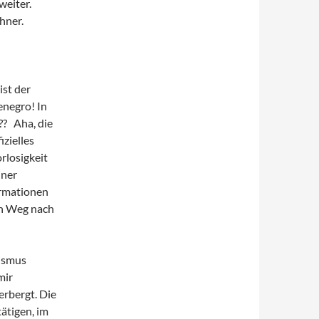
eiter.
hner.
st der
enegro! In
?? Aha, die
izielles
rlosigkeit
iner
ormationen
en Weg nach
rismus
mir
erbergt. Die
ätigen, im