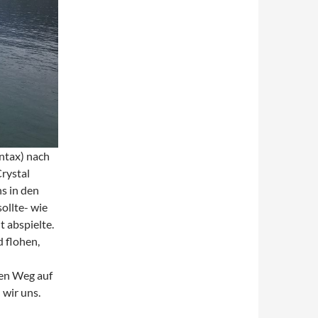
entax) nach
Crystal
s in den
ollte- wie
t abspielte.
 flohen,
en Weg auf
 wir uns.