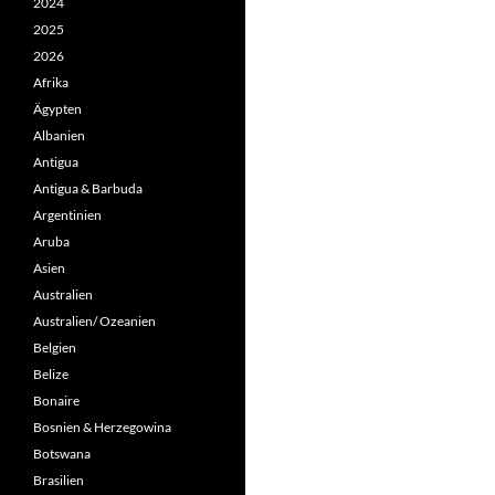
2024
2025
2026
Afrika
Ägypten
Albanien
Antigua
Antigua & Barbuda
Argentinien
Aruba
Asien
Australien
Australien/ Ozeanien
Belgien
Belize
Bonaire
Bosnien & Herzegowina
Botswana
Brasilien