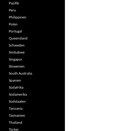
Pazifik
Peru
Philippinen
Polen
Portugal
Queensland
Schweden
Simbabwe
Singapur
Slowenien
South Australia
Spanien
Südafrika
Südamerika
Südstaaten
Tanzania
Tasmanien
Thailand
Türkei