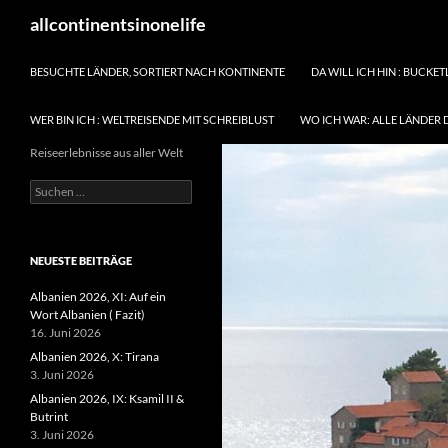
Zum
Suchen
allcontinentsinonelife
Inhalt
springen
BESUCHTE LÄNDER, SORTIERT NACH KONTINENTE
DA WILL ICH HIN : BUCKET
WER BIN ICH : WELTREISENDE MIT SCHREIBLUST
WO ICH WAR: ALLE LÄNDER 
Reiseerlebnisse aus aller Welt
Suchen
nach:
NEUESTE BEITRÄGE
Albanien 2026, XI: Auf ein
Wort Albanien ( Fazit)
16. Juni 2026
Albanien 2026, X: Tirana
3. Juni 2026
Albanien 2026, IX: Ksamil II &
Butrint
3. Juni 2026