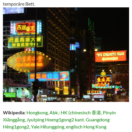
temporäre Bett.
Wikipedia
:
Hongkong, Abk.: HK (chinesisch 香港, Pinyin
Xiānggǎng, Jyutping Hoeng1gong2 kant. Guangdong
Hêng1gong2, Yale Hēunggóng, englisch Hong Kong