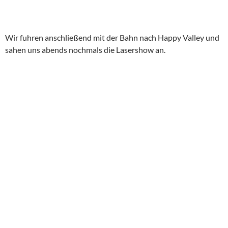
Tai- O ist ein kleines, heruntergekommenes Dörfchen wo der
gemeine Tourist nach der Buddha Verehrung gerne mal essen
geht. Auch wir aßen typisch chinesisch (Shrimps mit halben
Bäumen) und machten uns wieder auf den Weg nach Kowloon.