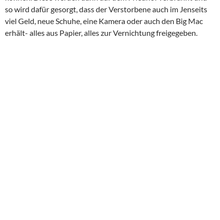
so wird dafür gesorgt, dass der Verstorbene auch im Jenseits
viel Geld, neue Schuhe, eine Kamera oder auch den Big Mac
erhält- alles aus Papier, alles zur Vernichtung freigegeben.
Auch die Auswahl an kulinarischen Raffinessen war für mich
damals ein großer Stauner, Seestern gefällig???
Wir fuhren anschließend mit der Bahn nach Happy Valley und
sahen uns abends nochmals die Lasershow an.