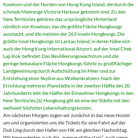
Kowloon und der Norden von Hong Kong Island, die durch die
schmale Meerenge Victoria Harbour getrennt sind. Zu den
New Territories gehören das ursprüngliche Hinterland
nördlich von Kowloon, das die größte Fläche Hongkongs
ausmacht, und die meisten der 263 Inseln Hongkongs. Die
größte Insel Hongkongs ist Lantau Island, in deren Nähe sich
auch der Hong Kong International Airport, auf der Insel Chek
Lap Kok, befindet. Das Bevölkerungswachstum und die
geringe bebaubare Fläche Hongkongs führte zu großflächiger
Landgewinnung durch Aufschüttung im Meer und zur
Entstehung einer Skyline aus Wolkenkratzern. Nach der
Errichtung mehrerer Planstädte in der zweiten Hälfte des 20.
Jahrhunderts lebt die Hälfte der Einwohner Hongkongs in den
New Territories.[6] Hongkong gilt als eine der Städte mit den
weltweit höchsten Lebenshaltungskosten.
Am nächsten Morgen zogen wir zunächst in das neue Hostel
um und organisierten uns die Tickets für eine Fahrt auf der
Duk Ling durch den Hafen von HK am gleichen Nachmittag.
Wir bewunderten auch die „avenue of the stars“, auch wenn