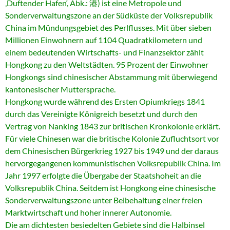
‚Duftender Hafen‘, Abk.: 港) ist eine Metropole und
Sonderverwaltungszone an der Südküste der Volksrepublik
China im Mündungsgebiet des Perlflusses. Mit über sieben
Millionen Einwohnern auf 1104 Quadratkilometern und
einem bedeutenden Wirtschafts- und Finanzsektor zählt
Hongkong zu den Weltstädten. 95 Prozent der Einwohner
Hongkongs sind
chinesischer Abstammung mit überwiegend
kantonesischer Muttersprache.
Hongkong wurde während des Ersten Opiumkriegs 1841
durch das Vereinigte Königreich besetzt und durch den
Vertrag von Nanking 1843 zur britischen Kronkolonie erklärt.
Für viele Chinesen war die britische Kolonie Zufluchtsort vor
dem Chinesischen Bürgerkrieg 1927 bis 1949 und der daraus
hervorgegangenen kommunistischen Volksrepublik China. Im
Jahr 1997 erfolgte die Übergabe der Staatshoheit an die
Volksrepublik China. Seitdem ist Hongkong eine chinesische
Sonderverwaltungszone unter Beibehaltung einer freien
Marktwirtschaft und hoher innerer Autonomie.
Die am dichtesten besiedelten Gebiete sind die Halbinsel