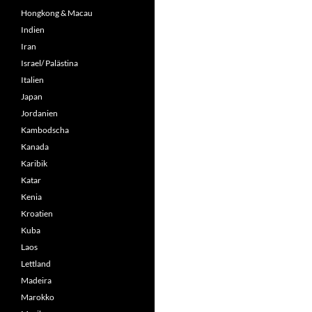
Hongkong & Macau
Indien
Iran
Israel/ Palästina
Italien
Japan
Jordanien
Kambodscha
Kanada
Karibik
Katar
Kenia
Kroatien
Kuba
Laos
Lettland
Madeira
Marokko