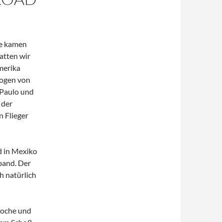
ee kamen
atten wir
merika
logen von
 Paulo und
 der
n Flieger
d in Mexiko
band. Der
h natürlich
Woche und