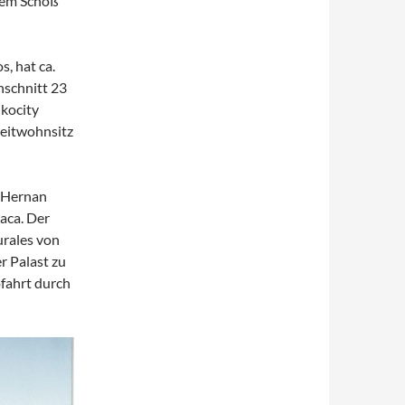
 dem Schoß
, hat ca.
hschnitt 23
ikocity
weitwohnsitz
t Hernan
aca. Der
urales von
r Palast zu
ofahrt durch