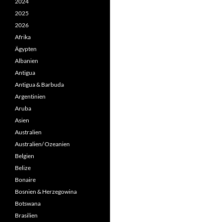
2024
2025
2026
Afrika
Ägypten
Albanien
Antigua
Antigua & Barbuda
Argentinien
Aruba
Asien
Australien
Australien/ Ozeanien
Belgien
Belize
Bonaire
Bosnien & Herzegowina
Botswana
Brasilien