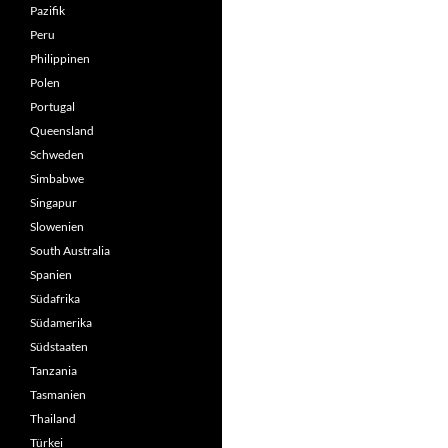
Pazifik
Peru
Philippinen
Polen
Portugal
Queensland
Schweden
Simbabwe
Singapur
Slowenien
South Australia
Spanien
Südafrika
Südamerika
Südstaaten
Tanzania
Tasmanien
Thailand
Türkei