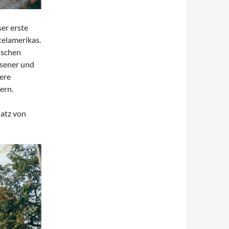
er erste
telamerikas.
nschen
ssener und
tere
ern.
latz von