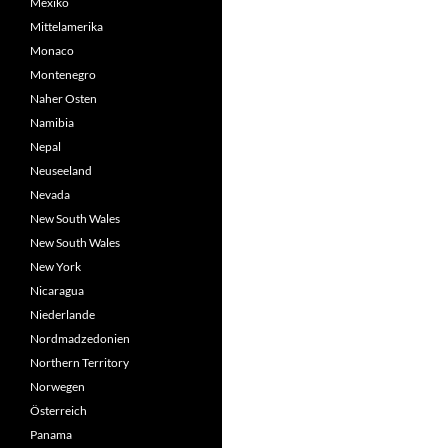
Mexiko
Mittelamerika
Monaco
Montenegro
Naher Osten
Namibia
Nepal
Neuseeland
Nevada
New South Wales
New South Wales
New York
Nicaragua
Niederlande
Nordmadzedonien
Northern Territory
Norwegen
Österreich
Panama