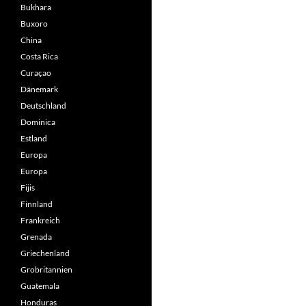
Bukhara
Buxoro
China
Costa Rica
Curaçao
Dänemark
Deutschland
Dominica
Estland
Europa
Europa
Fijis
Finnland
Frankreich
Grenada
Griechenland
Grobritannien
Guatemala
Honduras