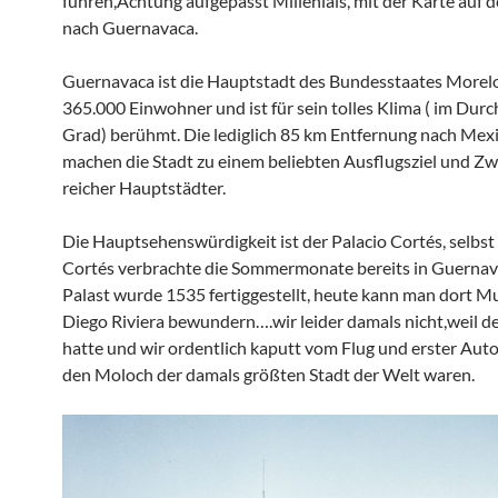
fuhren,Achtung aufgepasst Millenials, mit der Karte auf
nach Guernavaca.
Guernavaca ist die Hauptstadt des Bundesstaates Morelos
365.000 Einwohner und ist für sein tolles Klima ( im Durc
Grad) berühmt. Die lediglich 85 km Entfernung nach Mex
machen die Stadt zu einem beliebten Ausflugsziel und Z
reicher Hauptstädter.
Die Hauptsehenswürdigkeit ist der Palacio Cortés, selbs
Cortés verbrachte die Sommermonate bereits in Guernav
Palast wurde 1535 fertiggestellt, heute kann man dort M
Diego Riviera bewundern….wir leider damals nicht,weil de
hatte und wir ordentlich kaputt vom Flug und erster Aut
den Moloch der damals größten Stadt der Welt waren.