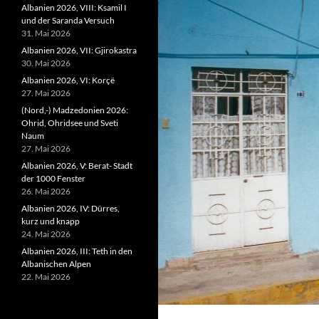
Albanien 2026, VIII: Ksamil I
und der Saranda Versuch
31. Mai 2026
Albanien 2026, VII: Gjirokastra
30. Mai 2026
Albanien 2026, VI: Korçë
27. Mai 2026
(Nord,-) Madzedonien 2026:
Ohrid, Ohridsee und Sveti
Naum
27. Mai 2026
Albanien 2026, V: Berat- Stadt
der 1000 Fenster
26. Mai 2026
Albanien 2026, IV: Dürres,
kurz und knapp
24. Mai 2026
Albanien 2026, III: Teth in den
Albanischen Alpen
22. Mai 2026