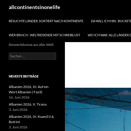
Zum
Suchen
allcontinentsinonelife
Inhalt
springen
BESUCHTE LÄNDER, SORTIERT NACH KONTINENTE
DA WILL ICH HIN : BUCKET
WER BIN ICH : WELTREISENDE MIT SCHREIBLUST
WO ICH WAR: ALLE LÄNDER 
Reiseerlebnisse aus aller Welt
Suchen
nach:
NEUESTE BEITRÄGE
Albanien 2026, XI: Auf ein
Wort Albanien ( Fazit)
16. Juni 2026
Albanien 2026, X: Tirana
3. Juni 2026
Albanien 2026, IX: Ksamil II &
Butrint
3. Juni 2026