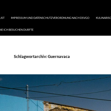
LIST
IMPRESSUM UND DATENSCHUTZVERORDNUNG NACH DSVGO
KULINARISC
DIE ICH BESUCHEN DURFTE
Schlagwortarchiv: Guernavaca