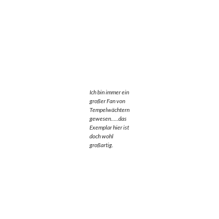
Ich bin immer ein
großer Fan von
Tempelwächtern
gewesen…..das
Exemplar hier ist
doch wohl
großartig.