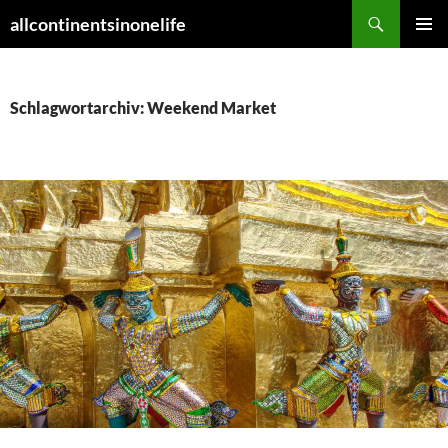
Zum
Suchen
allcontinentsinonelife
Inhalt
PRIMÄR
springen
MENÜ
Schlagwortarchiv: Weekend Market