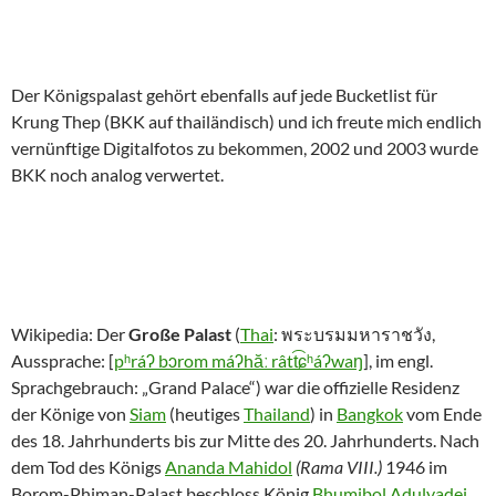
Der Königspalast gehört ebenfalls auf jede Bucketlist für
Krung Thep (BKK auf thailändisch) und ich freute mich endlich
vernünftige Digitalfotos zu bekommen, 2002 und 2003 wurde
BKK noch analog verwertet.
Wikipedia: Der
Große Palast
(
Thai
: พระบรมมหาราชวัง,
Aussprache: [
pʰráʔ bɔrom máʔhăː râtt͡ɕʰáʔwaŋ
], im engl.
Sprachgebrauch: „Grand Palace“) war die offizielle Residenz
der Könige von
Siam
(heutiges
Thailand
) in
Bangkok
vom Ende
des 18. Jahrhunderts bis zur Mitte des 20. Jahrhunderts. Nach
dem Tod des Königs
Ananda Mahidol
(Rama VIII.)
1946 im
Borom-Phiman-Palast beschloss König
Bhumibol Adulyadej