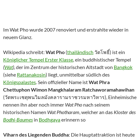
Im Wat Pho wurde 2007 renoviert und erstrahlte wieder in
neuem Glanz.
Wikipedia schreibt:
Wat Pho
(
thailändisch
วัดโพธิ์) ist ein
Königlicher Tempel Erster Klasse
, ein buddhistischer Tempel
(
Wat
)
, der im Zentrum der historischen Altstadt von
Bangkok
(siehe
Rattanakosin
) liegt, unmittelbar südlich des
Königspalastes
. Sein offizieller Name ist
Wat Phra
Chettuphon Wimon Mangkhalaram Ratchaworamahawihan
(วัดพระเชตุพนวิมลมังคลารามราชวรมหาวิหาร), Einheimische
nennen ihn aber noch immer
Wat Pho
nach seinem
historischen Namen
Wat Photharam
, welcher an das
Kloster des
Bodhi-Baumes
in
Bodhgaya
erinnern so
Viharn des Liegenden Buddha
: Die Hauptattraktion ist heute