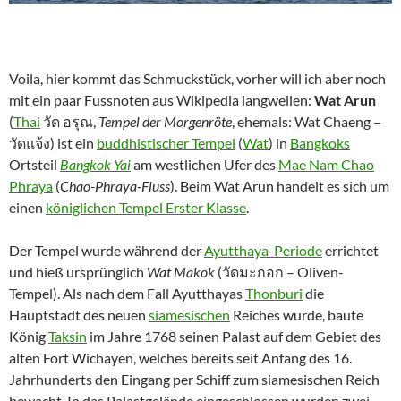
Voila, hier kommt das Schmuckstück, vorher will ich aber noch
mit ein paar Fussnoten aus Wikipedia langweilen:
Wat Arun
(
Thai
วัด อรุณ,
Tempel der Morgenröte
, ehemals: Wat Chaeng –
วัดแจ้ง) ist ein
buddhistischer Tempel
(
Wat
) in
Bangkoks
Ortsteil
Bangkok Yai
am westlichen Ufer des
Mae Nam Chao
Phraya
(
Chao-Phraya-Fluss
). Beim Wat Arun handelt es sich um
einen
königlichen Tempel Erster Klasse
.
Der Tempel wurde während der
Ayutthaya-Periode
errichtet
und hieß ursprünglich
Wat Makok
(วัดมะกอก – Oliven-
Tempel). Als nach dem Fall Ayutthayas
Thonburi
die
Hauptstadt des neuen
siamesischen
Reiches wurde, baute
König
Taksin
im Jahre 1768 seinen Palast auf dem Gebiet des
alten Fort Wichayen, welches bereits seit Anfang des 16.
Jahrhunderts den Eingang per Schiff zum siamesischen Reich
bewacht. In das Palastgelände eingeschlossen wurden zwei