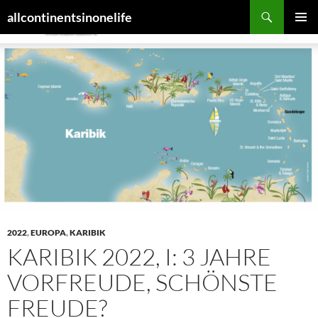
Zum
Suchen
allcontinentsinonelife
Inhalt
PRIMÄR
springen
MENÜ
2022
,
EUROPA
,
KARIBIK
KARIBIK 2022, I: 3 JAHRE
VORFREUDE, SCHÖNSTE
FREUDE?