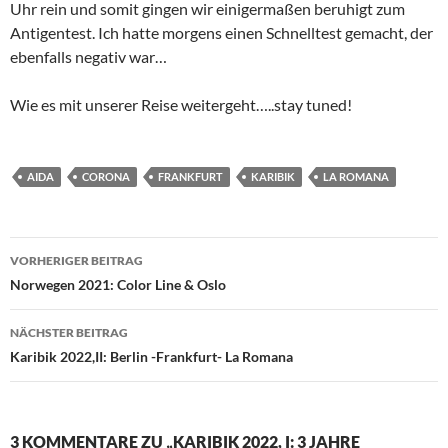
Uhr rein und somit gingen wir einigermaßen beruhigt zum
Antigentest. Ich hatte morgens einen Schnelltest gemacht, der
ebenfalls negativ war…
Wie es mit unserer Reise weitergeht…..stay tuned!
AIDA
CORONA
FRANKFURT
KARIBIK
LA ROMANA
Beitragsnavigation
VORHERIGER BEITRAG
Norwegen 2021: Color Line & Oslo
NÄCHSTER BEITRAG
Karibik 2022,II: Berlin -Frankfurt- La Romana
3 KOMMENTARE ZU „KARIBIK 2022, I: 3 JAHRE