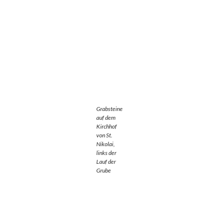
Grabsteine
auf dem
Kirchhof
von St.
Nikolai,
links der
Lauf der
Grube