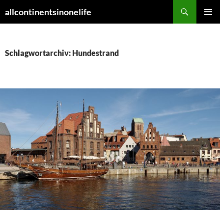
Zum
Suchen
allcontinentsinonelife
Inhalt
PRIMÄR
springen
MENÜ
Schlagwortarchiv: Hundestrand