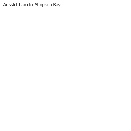
Der Weg nach Maho war bereits staulastig, absurd wurde es
direkt am Strand, da die Straße am Flughafen mit Sand
verschlammt war.