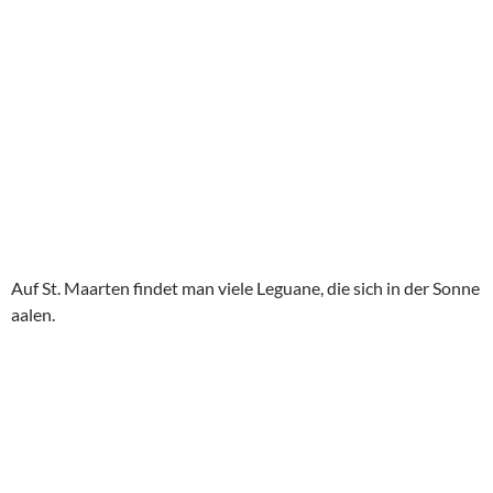
Auf St. Maarten findet man viele Leguane, die sich in der Sonne
aalen.
OLYMPUS
DIGITAL
CAMERA
Wir erhielten zur Frühstücksrunde einen Rumpunsch und
damit wurde die Tour noch lustiger.
Unser nächstes Ziel war der für Aida Gäste verbotene Maho
Beach, dafür das er aber verboten war, hingen dort alle vom
Schiff herum. Alle hatten die Möglichkeiten, die sich reell
ergeben hatten, genutzt.