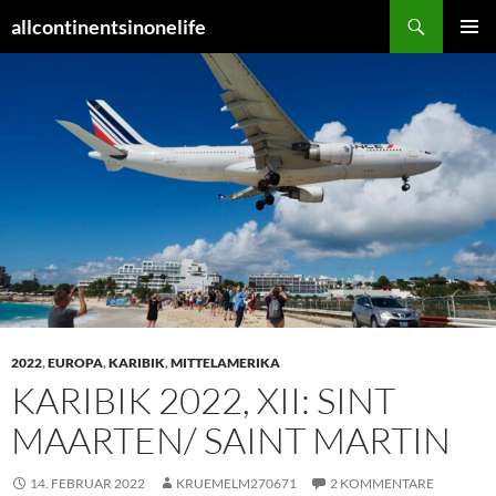
Zum
Suchen
allcontinentsinonelife
Inhalt
PRIMÄR
springen
MENÜ
2022
,
EUROPA
,
KARIBIK
,
MITTELAMERIKA
KARIBIK 2022, XII: SINT
MAARTEN/ SAINT MARTIN
14. FEBRUAR 2022
KRUEMELM270671
2 KOMMENTARE