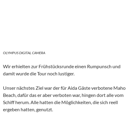
Wir bewunderten die erste Maschine, die donnernd über
unsere Köpfe, hinwegflog, dann stand unser Plan felsenfest
fest…der Nachmittag gehörte dem Maho Beach!
OLYMPUS
DIGITAL
CAMERA
Unser nächstes Ziel mit dem Bus war Cole Bay Hill mit toller
Aussicht, dann ging es zur Toppers Rhum Destillery, wo wir mit